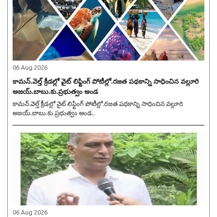
06 Aug 2026
కామన్.వెల్త్ క్రీడల్లో వైట్ లిఫ్టింగ్ పోటీల్లో.రజత పథకాన్ని సాధించిన వల్లూరి
అజయ్.బాబు.కు.ప్రభుత్వం అండ
కామన్.వెల్త్ క్రీడల్లో వైట్ లిఫ్టింగ్ పోటీల్లో.రజత పథకాన్ని సాధించిన వల్లూరి
అజయ్.బాబు.కు.ప్రభుత్వం అండ..
06 Aug 2026