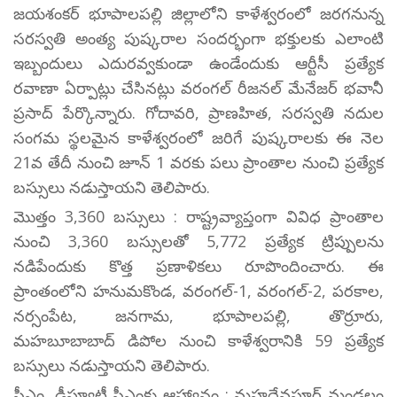
జయశంకర్ భూపాలపల్లి జిల్లాలోని కాళేశ్వరంలో జరగనున్న
సరస్వతి అంత్య పుష్కరాల సందర్భంగా భక్తులకు ఎలాంటి
ఇబ్బందులు ఎదురవ్వకుండా ఉండేందుకు ఆర్టీసీ ప్రత్యేక
రవాణా ఏర్పాట్లు చేసినట్లు వరంగల్ రీజనల్ మేనేజర్ భవానీ
ప్రసాద్ పేర్కొన్నారు. గోదావరి, ప్రాణహిత, సరస్వతి నదుల
సంగమ స్థలమైన కాళేశ్వరంలో జరిగే పుష్కరాలకు ఈ నెల
21వ తేదీ నుంచి జూన్ 1 వరకు పలు ప్రాంతాల నుంచి ప్రత్యేక
బస్సులు నడుస్తాయని తెలిపారు.
మొత్తం 3,360 బస్సులు : రాష్ట్రవ్యాప్తంగా వివిధ ప్రాంతాల
నుంచి 3,360 బస్సులతో 5,772 ప్రత్యేక ట్రిప్పులను
నడిపేందుకు కొత్త ప్రణాళికలు రూపొందించారు. ఈ
ప్రాంతంలోని హనుమకొండ, వరంగల్-1, వరంగల్-2, పరకాల,
నర్సంపేట, జనగామ, భూపాలపల్లి, తొర్రూరు,
మహబూబాబాద్ డిపోల నుంచి కాళేశ్వరానికి 59 ప్రత్యేక
బస్సులు నడుస్తాయని తెలిపారు.
సీఎం, డీప్యూటీ సీఎంకు ఆహ్వానం : మహదేవపూర్ మండలం