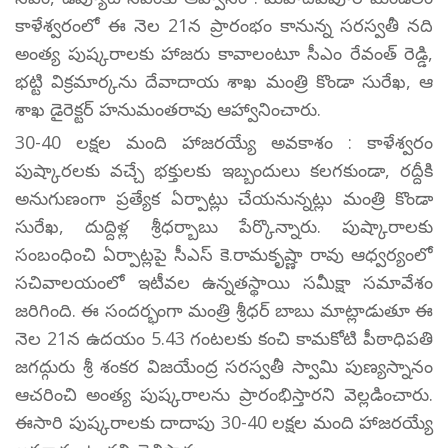
కాళేశ్వరంలో ఈ నెల 21న ప్రారంభం కానున్న సరస్వతీ నది
అంత్య పుష్కరాలకు హాజరు కావాలంటూ సీఎం రేవంత్ రెడ్డి,
భట్టి విక్రమార్కను దేవాదాయ శాఖ మంత్రి కొండా సురేఖ, ఆ
శాఖ డైరెక్టర్ హనుమంతరావు ఆహ్వానించారు.
30-40 లక్షల మంది హాజరయ్యే అవకాశం : కాళేశ్వరం
పుష్కారలకు వచ్చే భక్తులకు ఇబ్బందులు కలగకుండా, రద్దీకి
అనుగుణంగా ప్రత్యేక ఏర్పాట్లు చేయనున్నట్లు మంత్రి కొండా
సురేఖ, దుద్దిళ్ల శ్రీధర్బాబు పేర్కొన్నారు. పుష్కారాలకు
సంబంధించి ఏర్పాట్లపై సీఎస్ కె.రామకృష్ణా రావు ఆధ్వర్యంలో
సచివాలయంలో ఇటీవల ఉన్నతస్థాయి సమీక్షా సమావేశం
జరిగింది. ఈ సందర్భంగా మంత్రి శ్రీధర్ బాబు మాట్లాడుతూ ఈ
నెల 21న ఉదయం 5.43 గంటలకు కంచి కామకోటి పీఠాధిపతి
జగద్గురు శ్రీ శంకర విజయేంద్ర సరస్వతీ స్వామి పుణ్యస్నానం
ఆచరించి అంత్య పుష్కరాలను ప్రారంభిస్తారని వెల్లడించారు.
ఈసారి పుష్కరాలకు దాదాపు 30-40 లక్షల మంది హాజరయ్యే