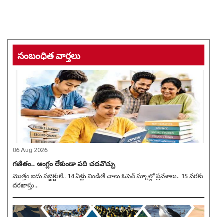
సంబంధిత వార్తలు
06 Aug 2026
గణితం.. ఆంగ్లం లేకుండా పది చదవొచ్చు
మొత్తం ఐదు సబ్జెక్టులే.. 14 ఏళ్లు నిండితే చాలు ఓపెన్ స్కూల్లో ప్రవేశాలు.. 15 వరకు
దరఖాస్తు...