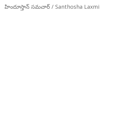
హిందూస్తాన్ సమచార్ / Santhosha Laxmi