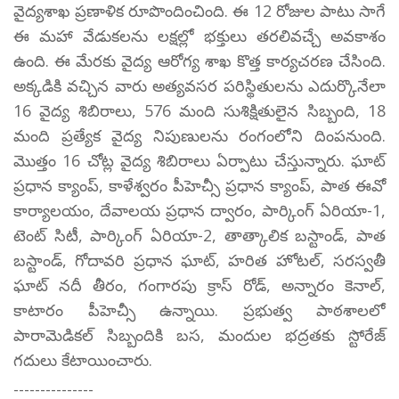
వైద్యశాఖ ప్రణాళిక రూపొందించింది. ఈ 12 రోజుల పాటు సాగే
ఈ మహా వేడుకలను లక్షల్లో భక్తులు తరలివచ్చే అవకాశం
ఉంది. ఈ మేరకు వైద్య ఆరోగ్య శాఖ కొత్త కార్యచరణ చేసింది.
అక్కడికి వచ్చిన వారు అత్యవసర పరిస్థితులను ఎదుర్కొనేలా
16 వైద్య శిబిరాలు, 576 మంది సుశిక్షితులైన సిబ్బంది, 18
మంది ప్రత్యేక వైద్య నిపుణులను రంగంలోని దింపనుంది.
మొత్తం 16 చోట్ల వైద్య శిబిరాలు ఏర్పాటు చేస్తున్నారు. ఘాట్
ప్రధాన క్యాంప్, కాళేశ్వరం పీహెచ్సీ ప్రధాన క్యాంప్, పాత ఈవో
కార్యాలయం, దేవాలయ ప్రధాన ద్వారం, పార్కింగ్ ఏరియా-1,
టెంట్ సిటీ, పార్కింగ్ ఏరియా-2, తాత్కాలిక బస్టాండ్, పాత
బస్టాండ్, గోదావరి ప్రధాన ఘాట్, హరిత హోటల్, సరస్వతీ
ఘాట్ నదీ తీరం, గంగారపు క్రాస్ రోడ్, అన్నారం కెనాల్,
కాటారం పీహెచ్సీ ఉన్నాయి. ప్రభుత్వ పాఠశాలలో
పారామెడికల్ సిబ్బందికి బస, మందుల భద్రతకు స్టోరేజ్
గదులు కేటాయించారు.
---------------