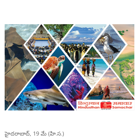
హైదరాబాద్, 19 మే (హి.స.)