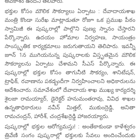
అవకాశం ఉందని తెలిపారు.
భక్తుల కోసం మౌలిక సౌకర్యాలు ఏర్పాటు : దేవాదాయశాఖ
మంత్రి కొండా సురేఖ మాట్లాడుతూ రోజూ ఒక ప్రముఖ పీఠం
స్వామిజీ ఈ పుష్కరాల్లో పాల్గొని పుణ్య స్నానం చేస్తారని
పేర్కొన్నారు. ఉదయం హోమాల నిర్వహణ, సాయంత్రం
సాంస్కృతిక కార్యక్రమాలు జరుగుతాయని తెలిపారు. ఇవన్నీ
జూన్ 1న ముగియనున్న పుష్కరాలకు విస్తృతమైన మౌలిక
సౌకర్యాలను ఏర్పాటు చేశామని సీఎస్ పేర్కొన్నారు. ఈ
పుష్కరాల్లో భక్తుల కోసం తాగునీటి సౌకర్యం, శానిటేషన్,
ట్రాఫిక్, రవాణాను పకడ్బందీగా నిర్వహించాలని అధికారులను
ఆదేశించారు. సమావేశంలో దేవాదాయ శాఖ ముఖ్య కార్యదర్శి
శైలజా రామయ్యార్, డైరెక్టర్ హనుమంతరావు, వివిధ శాఖల
ఉన్నతాధికారులు నవీన్ మిత్తల్, ముకుంద్రెడ్డి, అనితా
రామచంద్రన్, హారీశ్, చంద్రశేఖర్రెడ్డి హాజరయ్యారు.
పుష్కరాల్లో భక్తుల ఆరోగ్యమస్తు! : అంతేకాకుండా కాళేశ్వరం
త్రివేణి సంగం పుష్కరాల్లో భక్తులకు సేవలు అందించేందుకు