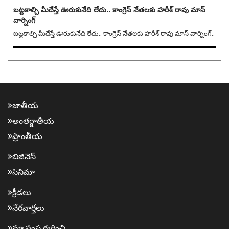
బట్టకాల్చి మీదేస్తే ఊరుకునేది లేదు.. కాంగ్రెస్ నేతలకు హరీశ్ రావు మాస్
వార్నింగ్
బట్టకాల్చి మీదేస్తే ఊరుకునేది లేదు.. కాంగ్రెస్ నేతలకు హరీశ్ రావు మాస్ వార్నింగ్..
జాతీయ
అంత‌ర్జాతీయ
ప్రాంతీయ‌
బిజినెస్
సినిమా
క్రీడ‌లు
నేర‌వార్త‌లు
మా సంస్థ గురించి