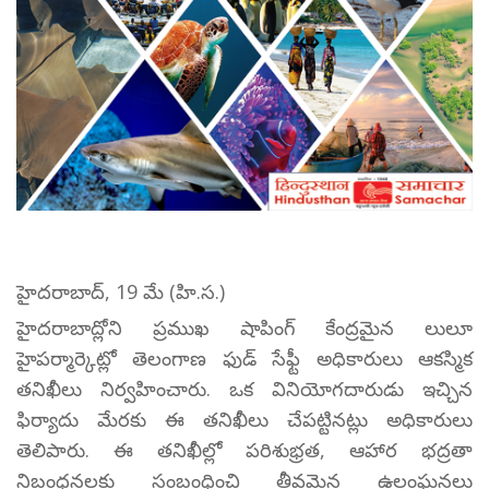
హైదరాబాద్, 19 మే (హి.స.)
హైదరాబాద్లోని ప్రముఖ షాపింగ్ కేంద్రమైన లులూ
హైపర్మార్కెట్లో తెలంగాణ ఫుడ్ సేఫ్టీ అధికారులు ఆకస్మిక
తనిఖీలు నిర్వహించారు. ఒక వినియోగదారుడు ఇచ్చిన
ఫిర్యాదు మేరకు ఈ తనిఖీలు చేపట్టినట్లు అధికారులు
తెలిపారు. ఈ తనిఖీల్లో పరిశుభ్రత, ఆహార భద్రతా
నిబంధనలకు సంబంధించి తీవ్రమైన ఉల్లంఘనలు