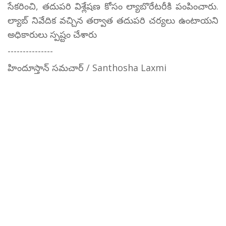
సేకరించి, తదుపరి విశ్లేషణ కోసం ల్యాబొరేటరీకి పంపించారు.
ల్యాబ్ నివేదిక వచ్చిన తర్వాత తదుపరి చర్యలు ఉంటాయని
అధికారులు స్పష్టం చేశారు
---------------
హిందూస్తాన్ సమచార్ / Santhosha Laxmi