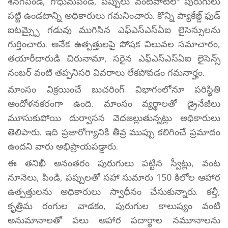
శనగపిండి, గోధుమపిండి, పప్పులు వంటివాటిలో పురుగులు
పట్టి ఉండటాన్ని అధికారులు గమనించారు. కొన్ని ప్యాకేజ్డ్ ఫుడ్
ఐటమ్స్పై గడువు ముగిసిన ఎఫ్ఎస్ఎస్ఏఐ లైసెన్సులను
గుర్తించారు. అనేక ఉత్పత్తులపై పోషక విలువల సమాచారం,
తయారీదారుడి చిరునామా, సరైన ఎఫ్ఎస్ఎస్ఏఐ లైసెన్స్
నంబర్ వంటి తప్పనిసరి వివరాలు లేకపోవడం గమనార్హం.
మాంసం విక్రయించే బుచరింగ్ విభాగంలోనూ పరిస్థితి
ఆందోళనకరంగా ఉంది. మాంసం వ్యర్థాలతో డ్రైనేజీలు
మూసుకుపోయి దుర్వాసన వెదజల్లుతున్నట్లు అధికారులు
తెలిపారు. ఇది ప్రజారోగ్యానికి తీవ్ర ముప్పు కలిగించే ప్రమాదం
ఉందని వారు అభిప్రాయపడ్డారు.
ఈ తనిఖీ అనంతరం పురుగులు పట్టిన స్వీట్లు, వంట
నూనెలు, పిండి, పప్పులతో సహా సుమారు 150 కిలోల ఆహార
ఉత్పత్తులను అధికారులు స్వాధీనం చేసుకున్నారు. కల్తీ,
కృత్రిమ రంగుల వాడకం, పురుగుల కాలుష్యం వంటి
అనుమానాలతో పలు ఆహార పదార్థాల నమూనాలను