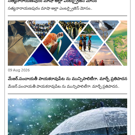
సత్యనారాయణపురం మాషా అల్లా ఎంటర్ప్రైజెస్ మోసం
సత్యనారాయణపురం మాషా అల్లా ఎంటర్ప్రైజెస్ మోసం..
09 Aug 2026
మేజర్.పంచాయతీ పాయకరావుపేట ను మున్సిపాలిటీగా. మార్చే ప్రతిపాదన
మేజర్.పంచాయతీ పాయకరావుపేట ను మున్సిపాలిటీగా. మార్చే ప్రతిపాదన..