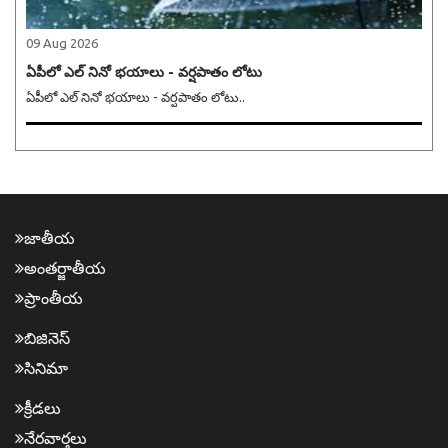
09 Aug 2026
ఏపీలో ఎల్ నినో భయాలు - వర్షపాతం లోటు
ఏపీలో ఎల్ నినో భయాలు - వర్షపాతం లోటు..
జాతీయ
అంత‌ర్జాతీయ
ప్రాంతీయ‌
బిజినెస్
సినిమా
క్రీడ‌లు
నేర‌వార్త‌లు