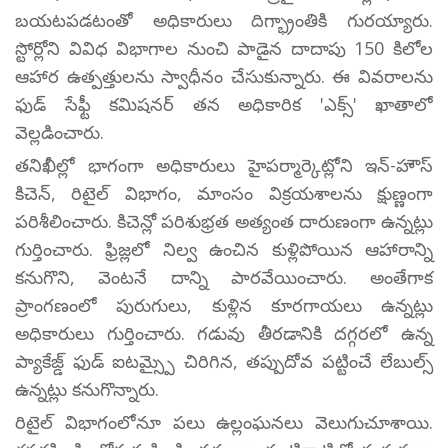
బయటపడటంతో అధికారులు దిగ్భ్రాంతికి గురయ్యారు.
స్టోర్లోని వివిధ విభాగాల నుంచి పాడైన దాదాపు 150 కిలోల
ఆహార ఉత్పత్తులను స్వాధీనం చేసుకున్నారు. ఈ వివరాలను
ఫుడ్ సేఫ్టీ కమిషనర్ తన అధికారిక 'ఎక్స్' ఖాతాలో
వెల్లడించారు.
తనిఖీల్లో భాగంగా అధికారులు హైపర్మార్కెట్లోని ఇన్-హౌస్
కిచెన్, రిటైల్ విభాగం, మాంసం విక్రయశాలను క్షుణ్ణంగా
పరిశీలించారు. కిచెన్లో పరిశుభ్రత అత్యంత దారుణంగా ఉన్నట్లు
గుర్తించారు. ఫ్రిజ్లలో నిల్వ ఉంచిన కుళ్లిపోయిన ఆహారాన్ని
కనుగొని, వెంటనే దాన్ని పారవేయించారు. అంతేగాక
ప్రాంగణంలో పురుగులు, కుళ్లిన కూరగాయలు ఉన్నట్లు
అధికారులు గుర్తించారు. గడువు తీరడానికి దగ్గరలో ఉన్న
ప్యాకేజ్డ్ ఫుడ్ ఐటమ్స్పై చిరిగిన, తప్పుదోవ పట్టించే లేబుల్స్
ఉన్నట్లు కనుగొన్నారు.
రిటైల్ విభాగంలోనూ పలు ఉల్లంఘనలు వెలుగుచూశాయి.