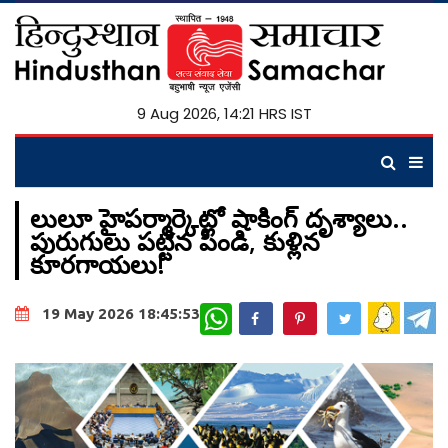
9 Aug 2026, 14:21 HRS IST
లులూ హైపర్మార్కెట్లో షాకింగ్ దృశ్యాలు..
పురుగులు పట్టిన పిండి, కుళ్లిన
కూరగాయలు!
WhatsApp
19 May 2026 18:45:53