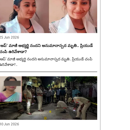
25 Jun 2026
‘ఆప్’ మాజీ అభ్యర్థి నందని అనుమానాస్పద మృతి.. ప్రియుడే
చంపి ఉరివేశాడా?
‘ఆప్’ మాజీ అభ్యర్థి నందని అనుమానాస్పద మృతి.. ప్రియుడే చంపి
ఉరివేశాడా?..
10 Jun 2026