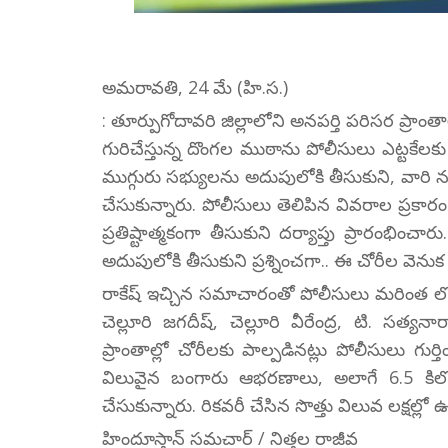
అమరావతి, 24 మే (హి.స.)
: తూర్పుగోదావరి జిల్లాలోని అనపర్తి పరిసర ప్
గురిచేస్తున్న దొంగల ముఠాను పోలీసులు ఎట్టకేలకు అ
ముగ్గురు సభ్యులను అదుపులోకి తీసుకుని, వారి న
చేసుకున్నారు. పోలీసులు తెలిపిన వివరాల ప్రకా
ప్రతిష్టాత్మకంగా తీసుకుని దర్యాప్తు ప్రారంభించ
అదుపులోకి తీసుకుని ప్రశ్నించగా.. ఈ చోరీల వెనుక పె
రాకేష్ ఇచ్చిన సమాచారంతో పోలీసులు మరింత లోతు
చెల్లూరి జగదీష్, చెల్లూరి వీరేంద్ర, టి. సత
ప్రాంతాల్లో చోరీలకు పాల్పడినట్లు పోలీసులు గ
విలువైన బంగారు ఆభరణాలు, అలాగే 6.5 కిలో
చేసుకున్నారు. రికవరీ చేసిన సొత్తు విలువ లక్షల
హిందూస్తాన్ సమచార్ / నిత్తల రాజీవ