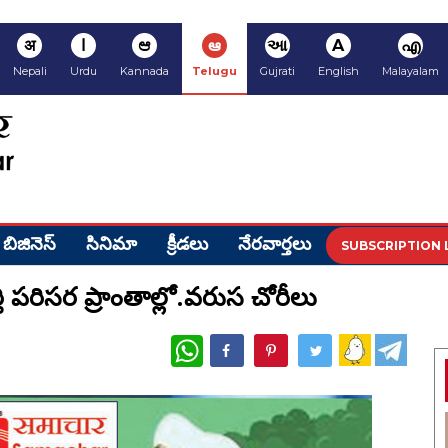
अ
ا
ಆ
ఆ
આ
A
എ
Nepali
Urdu
Kannada
Telugu
Gujrati
English
Malayalam
బిజినెస్
సినిమా
క్రీడ‌లు
నేర‌వార్త‌లు
SUBSCRIPTION 
తి పరిసర ప్రాంతాల్లో.వరుస చోరీలు
WhatsApp