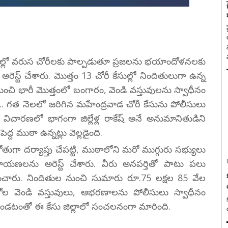
హ
రాంతాల్లో వరుస చోరీలకు పాల్పడుతూ ప్రజలను భయాందోళనలకు
రెస్ట్ చేశారు. మొత్తం 13 చోరీ కేసుల్లో నిందితులుగా ఉన్న
ుంచి భారీ మొత్తంలో బంగారం, వెండి వస్తువులను స్వాధీనం
రం.. గత నెలలో జరిగిన మహేంద్రవాడ చోరీ కేసును పోలీసులు
ారు. విచారణలో భాగంగా జిల్లేళ్ల రాకేష్ అనే అనుమానితుడిని
ద్ద ముఠా ఉన్నట్లు వెల్లడైంది.
గా దర్యాప్తు చేపట్టి, ముఠాలోని మరో ముగ్గురు సభ్యులు
్యనారాయణలను అరెస్ట్ చేశారు. వీరు అనపర్తితో పాటు పలు
ుర్తించారు. నిందితుల నుంచి సుమారు రూ.75 లక్షల 85 వేల
ల వెండి వస్తువులు, ఆభరణాలను పోలీసులు స్వాధీనం
్లో ఉండటంతో ఈ కేసు జిల్లాలో సంచలనంగా మారింది.