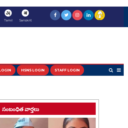
அ
अ
Tamil
Sanskrit
LOGIN
HSNS LOGIN
STAFF LOGIN
సంబంధిత వార్తలు