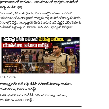
హైదరాబాదులో దారుణం.. అనుమానంతో భార్యను తుపాకీతో
కాల్చి చంపిన భర్త
ైదరాబాద్, 10 జూన్ (హి.స.) హైదరాబాద్లో దారుణం జరిగింది.
అనుమానంతో మల్కాజ్గరిలో భార్యను భర్త తుపాకీతో కాల్చి చంపాడు.
వివరాల్లోకి వెళ్తే.. మల్కాజ్గరికి చెందిన అరుణ్ అనే వ్యక్తికి పదేళ్ల క్రితం ఓ
మహిళతో పెళ్లయ్యింది. వివాహం అనంతరం భార్యతో విబేధాలు ..
07 Jun 2026
కూకట్పల్లిలోని పబ్ లపై డీసీపీ రితిరాజ్ మెరుపు దాడులు,
యువతులు, విటులు అరెస్ట్!
కూకట్పల్లిలోని పబ్ లపై డీసీపీ రితిరాజ్ మెరుపు దాడులు,
యువతులు, విటులు అరెస్ట్!..