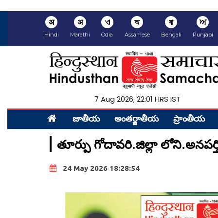
अ
अ
ଏ
অ
বা
ਅ
Hindi
Marathi
Odia
Assamese
Bengali
Punjabi
7 Aug 2026, 22:02 HRS IST
జాతీయ
అంత‌ర్జాతీయ
ప్రాంతీయ‌
తూర్పు గోదావరి.జిల్లా లోని.అనపర్
24 May 2026 18:28:54