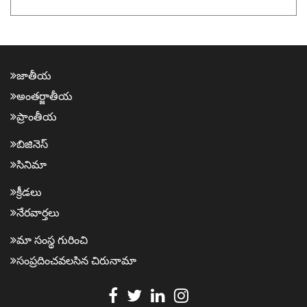
జాతీయ
అంత‌ర్జాతీయ
ప్రాంతీయ‌
బిజినెస్
సినిమా
క్రీడ‌లు
నేర‌వార్త‌లు
మా సంస్థ గురించి
సంప్ర‌దించవ‌ల‌సిన‌ చిరునామా