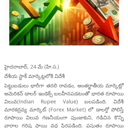
హైదరాబాద్, 24 మే (హి.స.)
దేశీయ స్టాక్ మార్కెట్లలోకి విదేశీ
పెట్టుబడులు భారీగా తరలి రావడం, అంతర్జాతీయ మార్కెట్లో
అమెరికన్ డాలర్ ఇండెక్స్ బలహీనపడటంతో భారత రూపాయి
విలువ(Indian Rupee Value) బలపడింది. విదేశీ
మారకద్రవ్య మార్కెట్ (Forex Market) లో డాలర్తో పోలిస్తే
రూపాయి విలువ గణనీయంగా పుంజుకుని, గడిచిన కొన్ని
వారాల గరిష్ట స్థాయి వద్ద స్థిరపడింది. ప్రస్తుతం రూపాయి