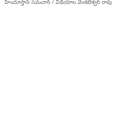
హిందూస్తాన్ సమచార్ / విడియాల వెంకటేశ్వర్ రావు