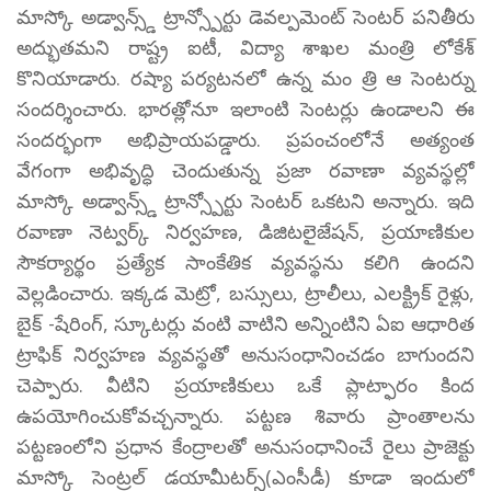
మాస్కో అడ్వాన్స్డ్ ట్రాన్స్పోర్టు డెవల్పమెంట్ సెంటర్ పనితీరు
అద్భుతమని రాష్ట్ర ఐటీ, విద్యా శాఖల మంత్రి లోకేశ్
కొనియాడారు. రష్యా పర్యటనలో ఉన్న మం త్రి ఆ సెంటర్ను
సందర్శించారు. భారత్లోనూ ఇలాంటి సెంటర్లు ఉండాలని ఈ
సందర్భంగా అభిప్రాయపడ్డారు. ప్రపంచంలోనే అత్యంత
వేగంగా అభివృద్ధి చెందుతున్న ప్రజా రవాణా వ్యవస్థల్లో
మాస్కో అడ్వాన్స్డ్ ట్రాన్స్పోర్టు సెంటర్ ఒకటని అన్నారు. ఇది
రవాణా నెట్వర్క్ నిర్వహణ, డిజిటలైజేషన్, ప్రయాణికుల
సౌకర్యార్థం ప్రత్యేక సాంకేతిక వ్యవస్థను కలిగి ఉందని
వెల్లడించారు. ఇక్కడ మెట్రో, బస్సులు, ట్రాలీలు, ఎలక్ట్రిక్ రైళ్లు,
బైక్ -షేరింగ్, స్కూటర్లు వంటి వాటిని అన్నింటిని ఏఐ ఆధారిత
ట్రాఫిక్ నిర్వహణ వ్యవస్థతో అనుసంధానించడం బాగుందని
చెప్పారు. వీటిని ప్రయాణికులు ఒకే ప్లాట్ఫారం కింద
ఉపయోగించుకోవచ్చన్నారు. పట్టణ శివారు ప్రాంతాలను
పట్టణంలోని ప్రధాన కేంద్రాలతో అనుసంధానించే రైలు ప్రాజెక్టు
మాస్కో సెంట్రల్ డయామీటర్స్(ఎంసీడీ) కూడా ఇందులో