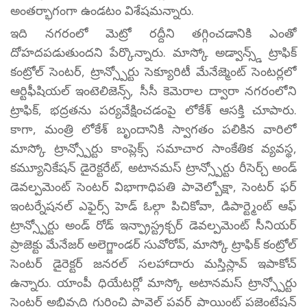
అంతర్భాగంగా ఉండటం విశేషమన్నారు.
ఇది నగరంలో మెట్రో రద్దీని తగ్గించడానికి ఎంతో
దోహదపడుతుందని పేర్కొన్నారు. మాస్కో అడ్వాన్స్డ్ ట్రాఫిక్
కంట్రోల్ సెంటర్, ట్రాన్స్పోర్టు సెక్యూరిటీ మేనేజ్మెంట్ సెంటర్లలో
ఆర్టిఫీషియల్ ఇంటెలిజెన్స్, సీసీ కెమెరాల ద్వారా నగరంలోని
ట్రాఫిక్, భద్రతను పర్యవేక్షించడంపై లోకేశ్ ఆసక్తి చూపారు.
కాగా, మంత్రి లోకేశ్ బృందానికి స్వాగతం పలికిన వారిలో
మాస్కో ట్రాన్స్పోర్టు కాంప్లెక్స్ సమాచార సాంకేతిక వ్యవస్థ,
కమ్యూనికేషన్ డైరెక్టరేట్, అటానమస్ ట్రాన్స్పోర్టు రీసెర్చ్ అండ్
డెవల్పమెంట్ సెంటర్ విభాగాధిపతి పావెల్బోక్షా, సెంటర్ ఫర్
ఇంటర్నేషనల్ ఎఫైర్స్ హెడ్ ఓల్గా పిచికోవా, డిపార్ట్మెంట్ ఆఫ్
ట్రాన్స్పోర్టు అండ్ రోడ్ ఇన్ఫ్రాస్ట్రక్చర్ డెవల్పమెంట్ సీనియర్
ప్రాజెక్టు మేనేజర్ అలెగ్జాండర్ సువోరోవ్, మాస్కో ట్రాఫిక్ కంట్రోల్
సెంటర్ డైరెక్టర్ జనరల్ సలహాదారు మస్తిస్లావ్ ఇపాకోచ్
ఉన్నారు. యాంపీ ధియేటర్లో మాస్కో అటానమస్ ట్రాన్స్పోర్టు
సెంటర్ అభివృద్ధి గురించి పావెల్ పవర్ పాయింట్ ప్రజెంటేషన్