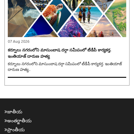
07 Aug 2026
కర్నూలు నగరంలోని మాసుంబాష దర్గా సమీపంలో టీడీపీ కార్యకర్త.
ఇంతియాజ్ దారుణ హత్య
కర్నూలు నగరంలోని మాసుంబాష దర్గా సమీపంలో టీడీపీ కార్యకర్త. ఇంతియాజ్
దారుణ హత్య..
జాతీయ
అంత‌ర్జాతీయ
ప్రాంతీయ‌