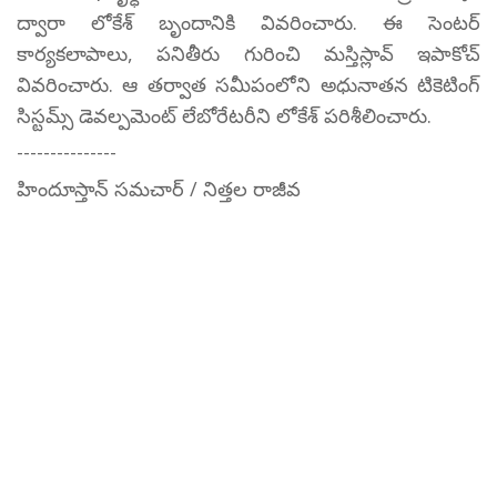
ద్వారా లోకేశ్ బృందానికి వివరించారు. ఈ సెంటర్
కార్యకలాపాలు, పనితీరు గురించి మస్తిస్లావ్ ఇపాకోచ్
వివరించారు. ఆ తర్వాత సమీపంలోని అధునాతన టికెటింగ్
సిస్టమ్స్ డెవల్పమెంట్ లేబోరేటరీని లోకేశ్ పరిశీలించారు.
---------------
హిందూస్తాన్ సమచార్ / నిత్తల రాజీవ