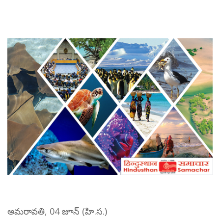
అమరావతి, 04 జూన్ (హి.స.)