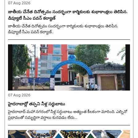
07 Aug 2026
జాతీయ చేనేత దినోత్సవం సందర్భంగా కార్మికులకు శుభాకాంక్షలు తెలిపిన.
డిప్యూటీ సీఎం పవన్ కల్యాణ్
జాతీయ చేనేత దినోత్సవం సందర్భంగా కార్మికులకు శుభాకాంక్షలు తెలిపిన.
డిప్యూటీ సీఎం పవన్ కల్యాణ్..
07 Aug 2026
హైదరాబాద్లో తప్పని నీళ్ల సర్దుబాటు
హైదరాబాద్ మహా నగరంలో నీళ్ల సర్దుబాటు అత్యంత కీలకంగా మారింది. ఎల్నినో
ప్రభావంతో సమృద్ధిగా వర్షాలు కురవడం లేదు...