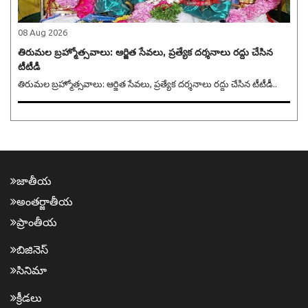
08 Aug 2026
తిరుమల బ్రహ్మోత్సవాలు: ఆర్జిత సేవలు, ప్రత్యేక దర్శనాలు రద్దు చేసిన
టీటీడీ
తిరుమల బ్రహ్మోత్సవాలు: ఆర్జిత సేవలు, ప్రత్యేక దర్శనాలు రద్దు చేసిన టీటీడీ..
జాతీయ
అంత‌ర్జాతీయ
ప్రాంతీయ‌
బిజినెస్
సినిమా
క్రీడ‌లు