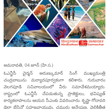
అమరావతి, 04 జూన్ (హి.స.)
ఓఎన్జీసీ చైర్మన్ అరుణ్కుమార్ సింగ్ ముఖ్యమంత్రి
చంద్రబాబును మర్యాదపూర్వకంగా కలిశారు. గురువారం
వెలగపూడి సచివాలయంలో వీరు సమావేశమయ్యారు.
రాష్ట్రంలో ఓఎన్జీసీ చేపడుతున్న ప్రాజెక్టులు, భవిష్యత్
కార్యకలాపాలను ఆయన సీఎంకు వివరించారు. కృష్ణా-గోదావరి
డెల్టా బేసిన్లో సహజవాయువు, చమురు అన్వేషణ, వెలికితీత