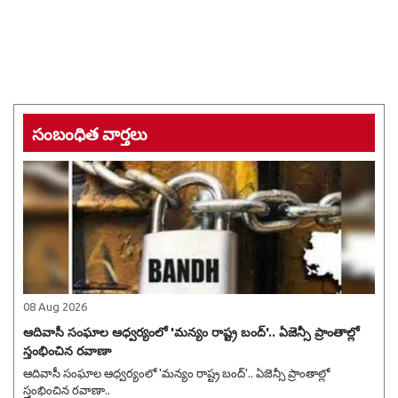
సంబంధిత వార్తలు
08 Aug 2026
ఆదివాసీ సంఘాల ఆధ్వర్యంలో 'మన్యం రాష్ట్ర బంద్'.. ఏజెన్సీ ప్రాంతాల్లో
స్తంభించిన రవాణా
ఆదివాసీ సంఘాల ఆధ్వర్యంలో 'మన్యం రాష్ట్ర బంద్'.. ఏజెన్సీ ప్రాంతాల్లో
స్తంభించిన రవాణా..