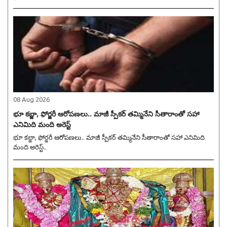
08 Aug 2026
భూ కబ్జా, ఫోర్జరీ ఆరోపణలు.. మాజీ స్పీకర్ తమ్మినేని సీతారాంతో సహా
ఎనిమిది మంది అరెస్ట్
భూ కబ్జా, ఫోర్జరీ ఆరోపణలు.. మాజీ స్పీకర్ తమ్మినేని సీతారాంతో సహా ఎనిమిది
మంది అరెస్ట్..