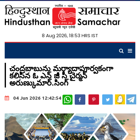
8 Aug 2026, 18:53 HRS IST
చంద్రబాబును మర్యాదాపూర్వకంగా
కలిసిన ఓ ఎన్ జీ సీ చైర్మన్
అరుణ్కుమార్.సింగ్
WhatsApp
04 Jun 2026 12:42:54