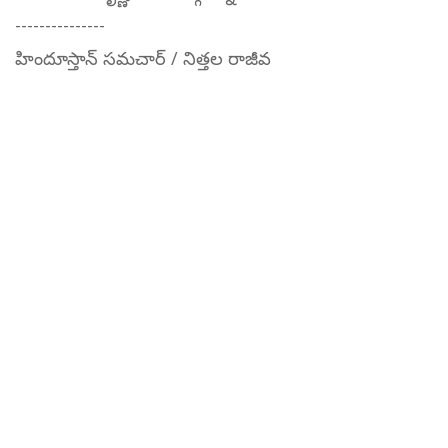
---------------
హిందూస్తాన్ సమచార్ / నిత్తల రాజీవ