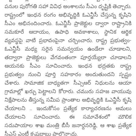
పనుల పురోగతి సహా వివిధ అంశాలను సీఎం దృష్టికి తెచ్చారు.
రాష్ట్రంలో ఇంధన రంగం అభివృద్ధికి ఓఎన్జీసీ చేస్తున్న కృషిని
సీఎం అభినందించారు. ఓఎన్జీసీ ప్రాజెక్టుల ద్వారా రాష్ట్రానికి
సమకూరే ఆదాయం, ఉపాధి అవకాశాలు, స్థానిక ఆర్థిక
వ్యవస్థపై వాటి ప్రభావంపైనా చర్చించారు. రాష్ట్ర ప్రభుత్వం-
ఓఎన్జీసీ మధ్య సరైన సమన్వయం ఉండేలా చూడాలని,
తద్వారా ప్రాజెక్టులు వేగవంతంగా పూర్తయ్యేలా చూడాలని
ఆయనకు సీఎం సూచించారు. ఇంధన భద్రతకు రాష్ట్ర
ప్రభుత్వం నుంచి పూర్తి సహకారం అందుతుందని స్పష్టం
చేశారు. సామాజిక బాధ్యతగా సీఎ్సఆర్ నిధులను ఆయా
గ్రామాల్లో ఖర్చు పెట్టాలని కోరారు. చమురు సహజ వాయువు
నిక్షేపాలను తీస్తున్న సమీప ప్రాంతాల అభివృద్ధికి ఓఎన్జీసీ కృషి
చేయాలని .. ఇందుకోసం ప్రత్యేక కార్యాచరణను అమలు
చేయాలని సూచించారు. ఈ సమావేశంలో మౌలిక
సదుపాయాల శాఖ మంత్రి బీసీ జనార్దనరెడ్డి, ఆ శాఖ ప్రత్యేక
సీఎస్ ఎంటీ కృష్ణబాబు పాల్గొన్నారు.