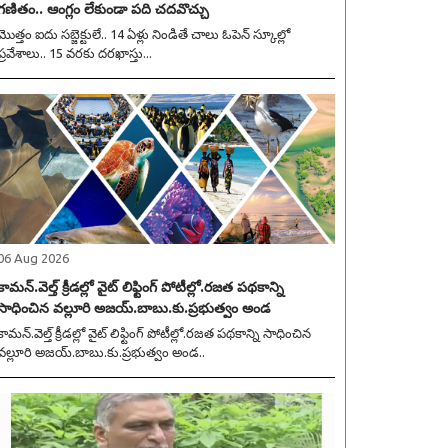
గణితం.. ఆంగ్లం లేకుండా పది చదవొచ్చు
మొత్తం ఐదు సబ్జెక్టులే.. 14 ఏళ్లు నిండితే చాలు ఓపెన్ స్కూల్లో
ప్రవేశాలు.. 15 వరకు దరఖాస్తు...
06 Aug 2026
కామన్.వెల్త్ క్రీడల్లో వైట్ లిఫ్టింగ్ పోటీల్లో.రజత పథకాన్ని
సాధించిన వల్లూరి అజయ్.బాబు.కు.ప్రభుత్వం అండ
న్.వెల్త్ క్రీడల్లో వైట్ లిఫ్టింగ్ పోటీల్లో.రజత పథకాన్ని సాధించిన
వల్లూరి అజయ్.బాబు.కు.ప్రభుత్వం అండ..