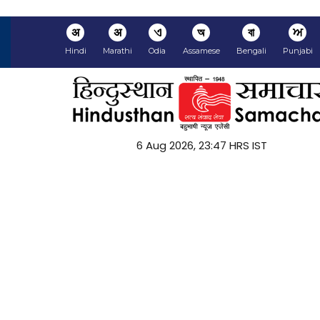
अ
अ
ଏ
অ
বা
ਅ
Hindi
Marathi
Odia
Assamese
Bengali
Punjabi
6 Aug 2026, 23:47 HRS IST