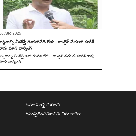
06 Aug 2026
బట్టకాల్చి మీదేస్తే ఊరుకునేది లేదు.. కాంగ్రెస్ నేతలకు హరీశ్
రావు మాస్ వార్నింగ్
ట్టకాల్చి మీదేస్తే ఊరుకునేది లేదు.. కాంగ్రెస్ నేతలకు హరీశ్ రావు
మాస్ వార్నింగ్..
మా సంస్థ గురించి
సంప్ర‌దించవ‌ల‌సిన‌ చిరునామా