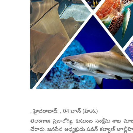
, హైదరాబాద్: , 04 జూన్ (హి.స.)
తెలంగాణ ప్రజారోగ్య, కుటుంబ సంక్షేమ శాఖ మాజీ
చేరారు. జనసేన అధ్యక్షుడు పవన్ కల్యాణ్ జూబ్ల