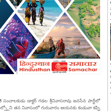
కామ
 సంచాలకుడు డాక్టర్ గడల శ్రీనివాసరావు జనసేన పార్టీలో
ీహిల్స్లోని తన నివాసంలో గురువారం ఆయనకు కండువా కప్పి