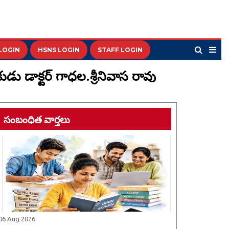
LOGIN
HSNS LOGIN
STAFF LOGIN
ు డాక్టర్ గాధల.శ్రీనివాస రావు
సంబంధిత వార్తలు
06 Aug 2026