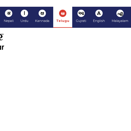
अ
ا
ಆ
ఆ
આ
A
എ
Nepali
Urdu
Kannada
Telugu
Gujrati
English
Malayalam