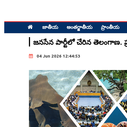
జాతీయ
అంత‌ర్జాతీయ
ప్రాంతీయ‌
జనసేన పార్టీలో చేరిన తెలంగాణ. ప
04 Jun 2026 12:44:53