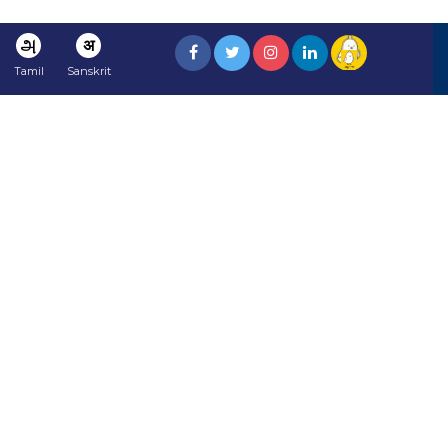
அ
अ
Tamil
Sanskrit