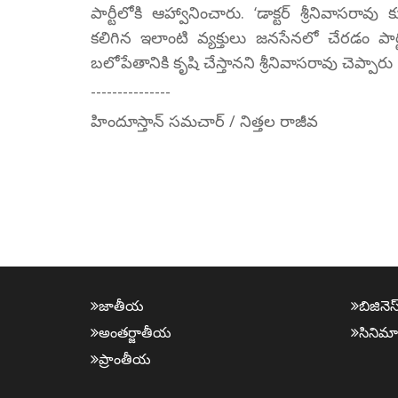
పార్టీలోకి ఆహ్వానించారు. ‘డాక్టర్ శ్రీనివా
కలిగిన ఇలాంటి వ్యక్తులు జనసేనలో చేరడం పార్ట
బలోపేతానికి కృషి చేస్తానని శ్రీనివాసరావు చెప్పారు
---------------
హిందూస్తాన్ సమచార్ / నిత్తల రాజీవ
జాతీయ
బిజినెస
అంత‌ర్జాతీయ
సినిమా
ప్రాంతీయ‌