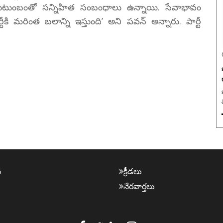
సరావు కుటుంబంతో సన్నిహిత సంబంధాలు ఉన్నాయి. సేవాభావం
ీకి మరింత బలాన్ని ఇస్తుంది’ అని పవన్ అన్నారు. పార్టీ
బ
్
క్రీడ‌లు
నేర‌వార్త‌లు