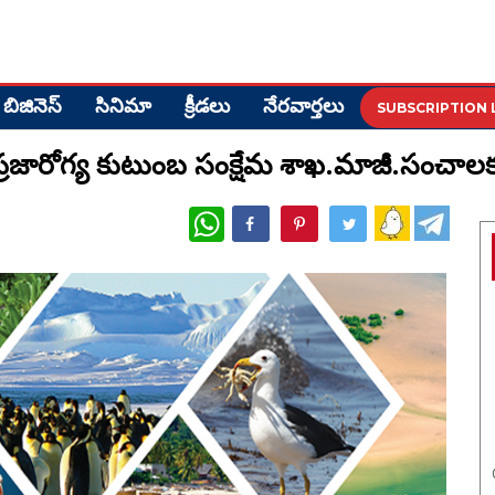
బిజినెస్
సినిమా
క్రీడ‌లు
నేర‌వార్త‌లు
SUBSCRIPTION 
్రజారోగ్య కుటుంబ సంక్షేమ శాఖ.మాజీ.సంచాలకుడ
WhatsApp