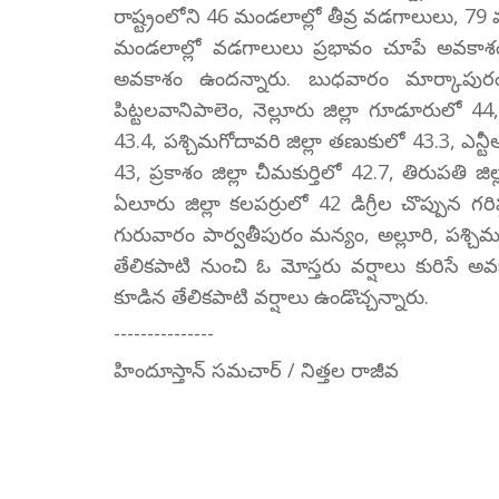
రాష్ట్రంలోని 46 మండలాల్లో తీవ్ర వడగాలులు, 79
మండలాల్లో వడగాలులు ప్రభావం చూపే అవకాశం ఉ
అవకాశం ఉందన్నారు. బుధవారం మార్కాపురం జి
పిట్టలవానిపాలెం, నెల్లూరు జిల్లా గూడూరులో 44
43.4, పశ్చిమగోదావరి జిల్లా తణుకులో 43.3, ఎన్ట
43, ప్రకాశం జిల్లా చీమకుర్తిలో 42.7, తిరుపతి 
ఏలూరు జిల్లా కలపర్రులో 42 డిగ్రీల చొప్పున గరిష్
గురువారం పార్వతీపురం మన్యం, అల్లూరి, పశ్చిమ
తేలికపాటి నుంచి ఓ మోస్తరు వర్షాలు కురిసే అ
కూడిన తేలికపాటి వర్షాలు ఉండొచ్చన్నారు.
---------------
హిందూస్తాన్ సమచార్ / నిత్తల రాజీవ