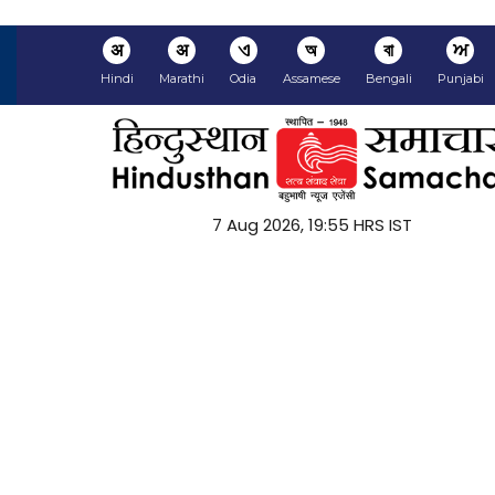
अ
अ
ଏ
অ
বা
ਅ
Hindi
Marathi
Odia
Assamese
Bengali
Punjabi
7 Aug 2026, 19:55 HRS IST