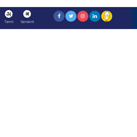
அ
अ
Tamil
Sanskrit