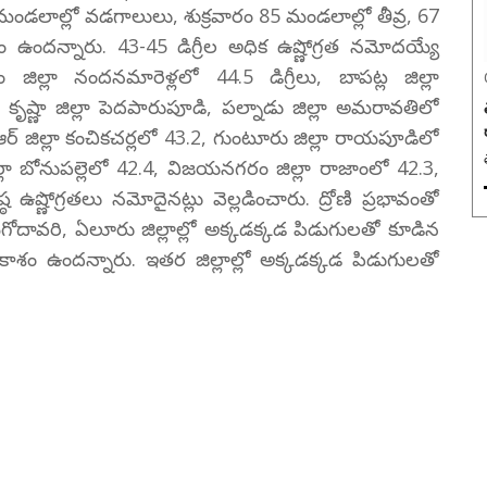
 మండలాల్లో వడగాలులు, శుక్రవారం 85 మండలాల్లో తీవ్ర, 67
ందన్నారు. 43-45 డిగ్రీల అధిక ఉష్ణోగ్రత నమోదయ్యే
ల్లా నందనమారెళ్లలో 44.5 డిగ్రీలు, బాపట్ల జిల్లా
, కృష్ణా జిల్లా పెదపారుపూడి, పల్నాడు జిల్లా అమరావతిలో
ీఆర్ జిల్లా కంచికచర్లలో 43.2, గుంటూరు జిల్లా రాయపూడిలో
జిల్లా బోనుపల్లెలో 42.4, విజయనగరం జిల్లా రాజాంలో 42.3,
ఠ ఉష్ణోగ్రతలు నమోదైనట్లు వెల్లడించారు. ద్రోణి ప్రభావంతో
గోదావరి, ఏలూరు జిల్లాల్లో అక్కడక్కడ పిడుగులతో కూడిన
వకాశం ఉందన్నారు. ఇతర జిల్లాల్లో అక్కడక్కడ పిడుగులతో