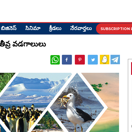
బిజినెస్
సినిమా
క్రీడ‌లు
నేర‌వార్త‌లు
SUBSCRIPTION 
 తీవ్ర వడగాలులు
WhatsApp