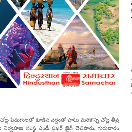
ల పిడుగులతో కూడిన వర్షంతో పాటు మరికొన్ని చోట్ల తీవ్ర
 నిర్వహణ సంస్థ ఎండీ ప్రఖర్ జైన్ తెలిపారు. గురువారం