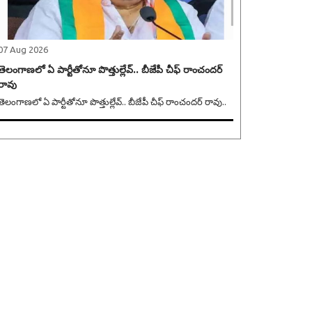
07 Aug 2026
తెలంగాణలో ఏ పార్టీతోనూ పొత్తుల్లేవ్.. బీజేపీ చీఫ్ రాంచందర్
రావు
తెలంగాణలో ఏ పార్టీతోనూ పొత్తుల్లేవ్.. బీజేపీ చీఫ్ రాంచందర్ రావు..