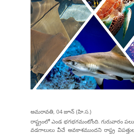
అమరావతి, 04 జూన్ (హి.స.)
రాష్ట్రంలో ఎండ భగభగమంటోంది. గురువారం పలుచోట్
వడగాలులు వీచే అవకాశముందని రాష్ట్ర విపత్తుల