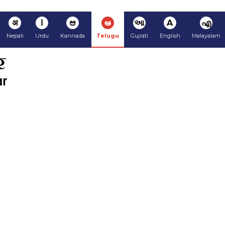
अ
ا
ಆ
ఆ
આ
A
എ
Nepali
Urdu
Kannada
Telugu
Gujrati
English
Malayalam