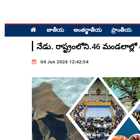
జాతీయ
అంత‌ర్జాతీయ
ప్రాంతీయ‌
నేడు. రాష్ట్రంలోని.46 మండలాల్లో
04 Jun 2026 12:42:54