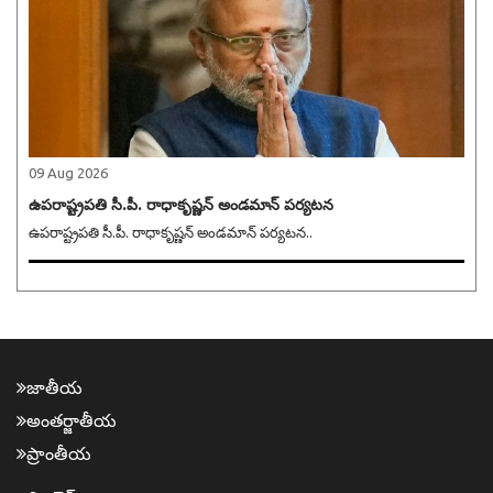
09 Aug 2026
ఉపరాష్ట్రపతి సీ.పీ. రాధాకృష్ణన్ అండమాన్ పర్యటన
ఉపరాష్ట్రపతి సీ.పీ. రాధాకృష్ణన్ అండమాన్ పర్యటన..
జాతీయ
అంత‌ర్జాతీయ
ప్రాంతీయ‌