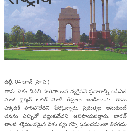
ఢిల్లీ, 04 జూన్ (హి.స.)
తాను దేశం విడిచి పారిపోయిన వ్యక్తిననే ప్రచారాన్ని ఐపీఎల్
మాజీ ఛైర్మన్ లలిత్ మోదీ తీవ్రంగా ఖండించారు. తాను
ఎక్కడికీ పారిపోలేదని పేర్కొన్నారు. ప్రభుత్వం అనుకుంటే
తనను ఎప్పుడో పట్టుకునేదని అభిప్రాయపడ్డారు. భారత్
లాంటి శక్తిమంతమైన దేశం కళ్లు గప్పి ప్రపంచమంతా తిరగడం