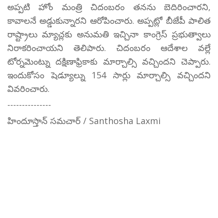
అప్పటి హోం మంత్రి చిదంబరం తనను బెదిరించారని,
కావాలనే అడ్డుకున్నారని ఆరోపించారు. అప్పట్లో బీజేపీ పాలిత
రాష్ట్రాలు మ్యాచ్లకు అనుమతి ఇచ్చినా కాంగ్రెస్ ప్రభుత్వాలు
నిరాకరించాయని తెలిపారు. చిదంబరం ఆదేశాల వల్లే
టోర్నమెంట్ను దక్షిణాఫ్రికాకు మార్చాల్సి వచ్చిందని చెప్పారు.
ఇందుకోసం షెడ్యూల్ను 154 సార్లు మార్చాల్సి వచ్చిందని
వివరించారు.
---------------
హిందూస్తాన్ సమచార్ / Santhosha Laxmi