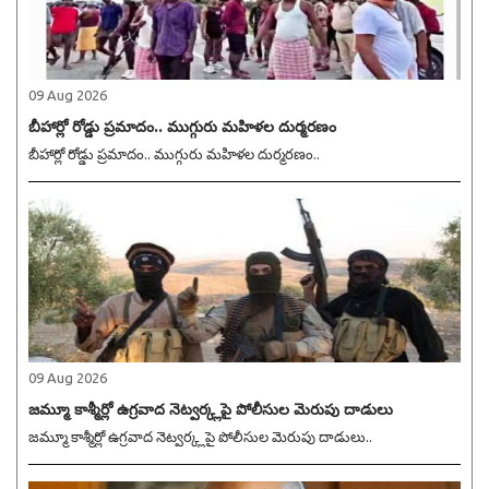
09 Aug 2026
బీహార్లో రోడ్డు ప్రమాదం.. ముగ్గురు మహిళల దుర్మరణం
బీహార్లో రోడ్డు ప్రమాదం.. ముగ్గురు మహిళల దుర్మరణం..
09 Aug 2026
జమ్మూ కాశ్మీర్లో ఉగ్రవాద నెట్వర్క్లపై పోలీసుల మెరుపు దాడులు
జమ్మూ కాశ్మీర్లో ఉగ్రవాద నెట్వర్క్లపై పోలీసుల మెరుపు దాడులు..