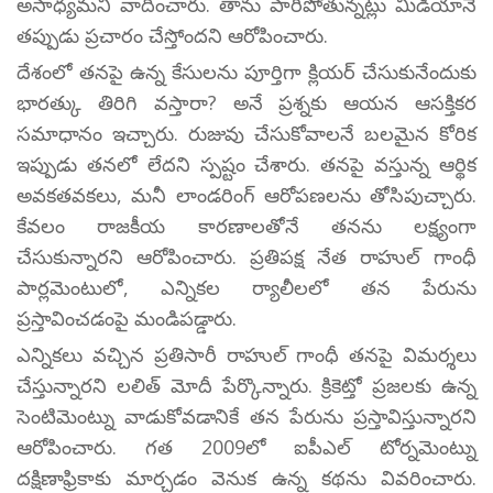
అసాధ్యమని వాదించారు. తాను పారిపోతున్నట్లు మీడియానే
తప్పుడు ప్రచారం చేస్తోందని ఆరోపించారు.
దేశంలో తనపై ఉన్న కేసులను పూర్తిగా క్లియర్ చేసుకునేందుకు
భారత్కు తిరిగి వస్తారా? అనే ప్రశ్నకు ఆయన ఆసక్తికర
సమాధానం ఇచ్చారు. రుజువు చేసుకోవాలనే బలమైన కోరిక
ఇప్పుడు తనలో లేదని స్పష్టం చేశారు. తనపై వస్తున్న ఆర్థిక
అవకతవకలు, మనీ లాండరింగ్ ఆరోపణలను తోసిపుచ్చారు.
కేవలం రాజకీయ కారణాలతోనే తనను లక్ష్యంగా
చేసుకున్నారని ఆరోపించారు. ప్రతిపక్ష నేత రాహుల్ గాంధీ
పార్లమెంటులో, ఎన్నికల ర్యాలీలలో తన పేరును
ప్రస్తావించడంపై మండిపడ్డారు.
ఎన్నికలు వచ్చిన ప్రతిసారీ రాహుల్ గాంధీ తనపై విమర్శలు
చేస్తున్నారని లలిత్ మోదీ పేర్కొన్నారు. క్రికెట్తో ప్రజలకు ఉన్న
సెంటిమెంట్ను వాడుకోవడానికే తన పేరును ప్రస్తావిస్తున్నారని
ఆరోపించారు. గత 2009లో ఐపీఎల్ టోర్నమెంట్ను
దక్షిణాఫ్రికాకు మార్చడం వెనుక ఉన్న కథను వివరించారు.