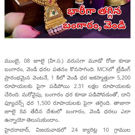
ముంబై, 08 జూలై (హి.స.) వరుసగా మూడో రోజు కూడా
బంగారం, వెండి ధరల పతనం కొనసాగింది. MCXలో ట్రేడింగ్
ప్రారంభమైన వెంటనే, 1 కిలో వెండి ధర అకస్మాత్తుగా 5,200
రూపాయలకు పైగా పడిపోయి 2.31 లక్షల రూపాయలకు
చేరింది. మరోవైపు, బంగారం ధర కూడా పడిపోవడంతో, దాని
ఫ్యూచర్స్ ధర 1,500 రూపాయలకు పైగా తగ్గింది. తాజాగా
జూలై 8వ తేదీన దేశంలో బంగారం, వెండి ధరలు ఎలా
ఉన్నాయో తెలుసుకుందాం..
హైదరాబాద్, విజయవాడలో 24 క్యారెట్ల 10 గ్రాముల