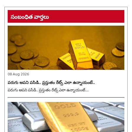
సంబంధిత వార్తలు
08 Aug 2026
పరుగు ఆపని పసిడి.. ప్రస్తుతం రేట్స్ ఎలా ఉన్నాయంటే..
పరుగు ఆపని పసిడి.. ప్రస్తుతం రేట్స్ ఎలా ఉన్నాయంటే....