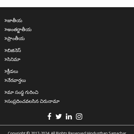
జాతీయ
అంత‌ర్జాతీయ
ప్రాంతీయ‌
బిజినెస్
సినిమా
క్రీడ‌లు
నేర‌వార్త‌లు
మా సంస్థ గురించి
సంప్ర‌దించవ‌ల‌సిన‌ చిరునామా
Copyright © 2017-2024. All Rights Reserved Hindusthan Samachar