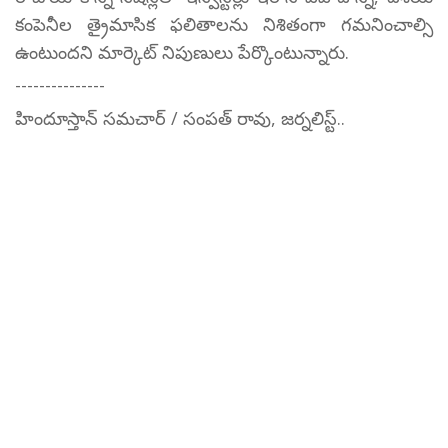
కంపెనీల త్రైమాసిక ఫలితాలను నిశితంగా గమనించాల్సి
ఉంటుందని మార్కెట్ నిపుణులు పేర్కొంటున్నారు.
---------------
హిందూస్తాన్ సమచార్ / సంపత్ రావు, జర్నలిస్ట్..