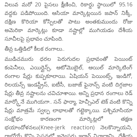
విలువ మరో 20 పైసలు క్షీణించి, రికార్డు స్థాయిలో 95.16
వద్దకు పడిపోయింది. ఆసియా మార్కెట్లయిన జపాన్ నిక్కీ,
దక్షిణ కొరియా కోస్పిలతో పాటు అంతకుముందు రోజు
అమెరికా మార్కెట్లు కూడా నష్టాల్లో ముగియడం దేశీయ
సూచీలపై ప్రభావం చూపింది.
తీవ్ర ఒత్తిడిలో కీలక రంగాలు..
ముడిచమురు ధరల పెరుగుదల ప్రభావంతో పెయింట్
కంపెనీలు, ఎయిర్లైన్స్, ఆటోమొబైల్, ఆయిల్ మార్కెటింగ్
రంగాల షేర్లు కుప్పకూలాయి. ఏషియన్ పెయింట్స్, ఇండిగో,
రిలయన్స్ ఇండస్ట్రీస్, ఐటీసీ, బజాజ్ ఫైనాన్స్ వంటి దిగ్గజాల
షేర్లు తీవ్ర నష్టాలను చవిచూశాయి. అన్ని ప్రధాన రంగాలు రెడ్
మార్క్తోనే ముగియగా.. సన్ ఫార్మా, హెచ్సీఎల్ టెక్ వంటి కొన్ని
షేర్లు మాత్రమే స్వల్ప లాభాలతో గట్టెక్కాయి. పశ్చిమాసియా
సంక్షోభం కారణంగా మార్కెట్లలో తక్షణ
భయాందోళనలు(Knee-jerk reaction) నెలకొన్నాయని,
రాబోయే కొన్ని సెషన్లలో ఇన్వెస్టర్లు ఇరాన్ వివాదాన్ని, దేశీయ