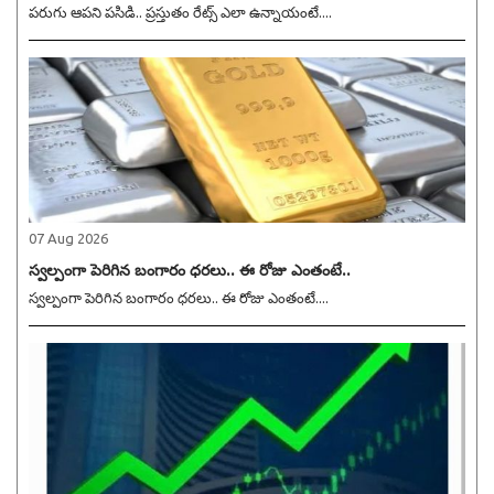
పరుగు ఆపని పసిడి.. ప్రస్తుతం రేట్స్ ఎలా ఉన్నాయంటే....
07 Aug 2026
స్వల్పంగా పెరిగిన బంగారం ధరలు.. ఈ రోజు ఎంతంటే..
స్వల్పంగా పెరిగిన బంగారం ధరలు.. ఈ రోజు ఎంతంటే....