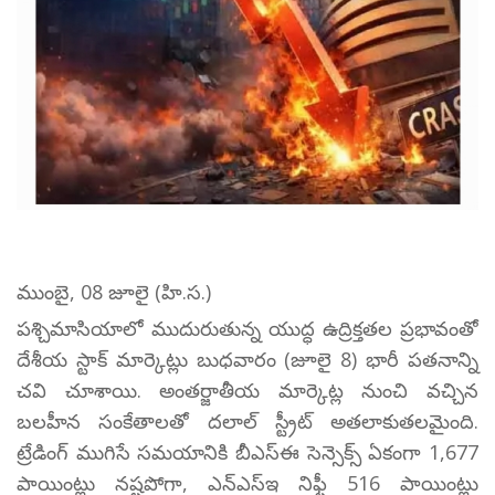
ముంబై, 08 జూలై (హి.స.)
పశ్చిమాసియాలో ముదురుతున్న యుద్ధ ఉద్రిక్తతల ప్రభావంతో
దేశీయ స్టాక్ మార్కెట్లు బుధవారం (జూలై 8) భారీ పతనాన్ని
చవి చూశాయి. అంతర్జాతీయ మార్కెట్ల నుంచి వచ్చిన
బలహీన సంకేతాలతో దలాల్ స్ట్రీట్ అతలాకుతలమైంది.
ట్రేడింగ్ ముగిసే సమయానికి బీఎస్ఈ సెన్సెక్స్ ఏకంగా 1,677
పాయింట్లు నష్టపోగా, ఎన్ఎస్ఇ నిఫ్టీ 516 పాయింట్లు