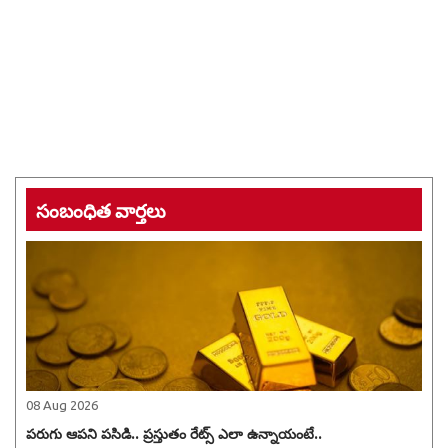
సంబంధిత వార్తలు
08 Aug 2026
పరుగు ఆపని పసిడి.. ప్రస్తుతం రేట్స్ ఎలా ఉన్నాయంటే..