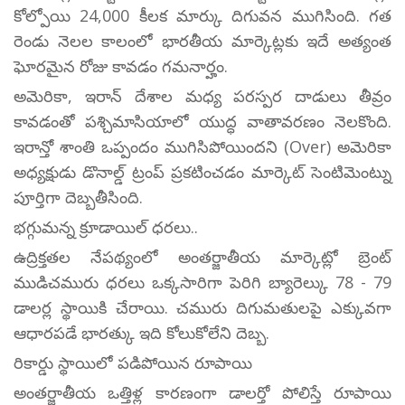
కోల్పోయి 24,000 కీలక మార్కు దిగువన ముగిసింది. గత
రెండు నెలల కాలంలో భారతీయ మార్కెట్లకు ఇదే అత్యంత
ఘోరమైన రోజు కావడం గమనార్హం.
అమెరికా, ఇరాన్ దేశాల మధ్య పరస్పర దాడులు తీవ్రం
కావడంతో పశ్చిమాసియాలో యుద్ధ వాతావరణం నెలకొంది.
ఇరాన్తో శాంతి ఒప్పందం ముగిసిపోయిందని (Over) అమెరికా
అధ్యక్షుడు డొనాల్డ్ ట్రంప్ ప్రకటించడం మార్కెట్ సెంటిమెంట్ను
పూర్తిగా దెబ్బతీసింది.
భగ్గుమన్న క్రూడాయిల్ ధరలు..
ఉద్రిక్తతల నేపథ్యంలో అంతర్జాతీయ మార్కెట్లో బ్రెంట్
ముడిచమురు ధరలు ఒక్కసారిగా పెరిగి బ్యారెల్కు 78 - 79
డాలర్ల స్థాయికి చేరాయి. చమురు దిగుమతులపై ఎక్కువగా
ఆధారపడే భారత్కు ఇది కోలుకోలేని దెబ్బ.
రికార్డు స్థాయిలో పడిపోయిన రూపాయి
అంతర్జాతీయ ఒత్తిళ్ల కారణంగా డాలర్తో పోలిస్తే రూపాయి