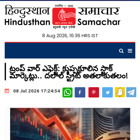
8 Aug 2026, 16:36 HRS IST
ట్రంప్ వార్ ఎఫెక్ట్: కుప్పకూలిన స్టాక్
మార్కెట్లు.. దలాల్ స్ట్రీట్ అతలాకుతలం!
WhatsApp
08 Jul 2026 17:24:54