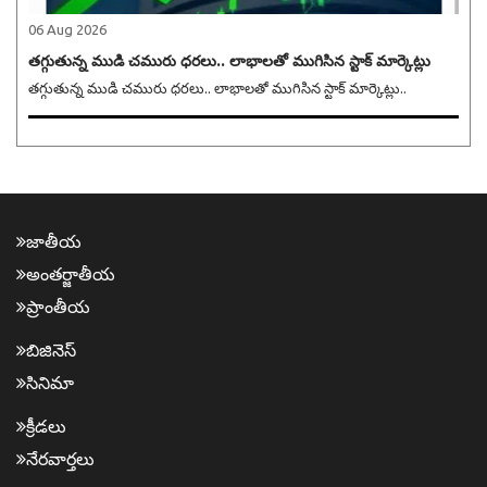
06 Aug 2026
తగ్గుతున్న ముడి చమురు ధరలు.. లాభాలతో ముగిసిన స్టాక్ మార్కెట్లు
తగ్గుతున్న ముడి చమురు ధరలు.. లాభాలతో ముగిసిన స్టాక్ మార్కెట్లు..
జాతీయ
అంత‌ర్జాతీయ
ప్రాంతీయ‌
బిజినెస్
సినిమా
క్రీడ‌లు
నేర‌వార్త‌లు