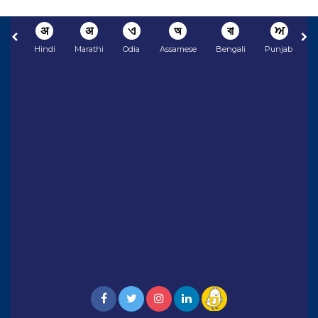
अ
अ
ଏ
অ
বা
ਅ
Hindi
Marathi
Odia
Assamese
Bengali
Punjabi
N