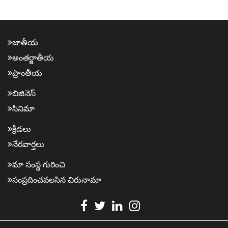
జాతీయ
అంత‌ర్జాతీయ
ప్రాంతీయ‌
బిజినెస్
సినిమా
క్రీడ‌లు
నేర‌వార్త‌లు
మా సంస్థ గురించి
సంప్ర‌దించవ‌ల‌సిన‌ చిరునామా