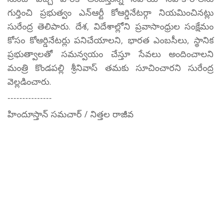
గుర్తించి ప్రభుత్వం ఎన్ఆర్టీ కోఆర్డినేటర్గా నియమించినట్లు
సురేంద్ర తెలిపారు. దేశ, విదేశాల్లోని ప్రవాసాంధ్రుల సంక్షేమం
కోసం కోఆర్డినేటర్లు పనిచేయాలని, భారత ఎంబసీలు, స్థానిక
ప్రభుత్వాలతో సమన్వయం చేస్తూ సేవలు అందించాలని
మంత్రి కొండపల్లి శ్రీనివాస్ తమకు సూచించారని సురేంద్ర
వెల్లడించారు.
---------------
హిందూస్తాన్ సమచార్ / నిత్తల రాజీవ