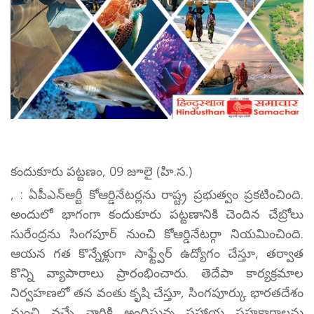
కందుకూరు పట్టణం, 09 జూలై (హి.స.)
, : ఏపీఎన్ఆర్టీ కోఆర్డినేటర్లను రాష్ట్ర ప్రభుత్వం ప్రకటించింది.
అందులో భాగంగా కందుకూరు పట్టణానికి చెందిన చేబ్రోలు
సురేంద్రను సింగపూర్ నుంచి కోఆర్డినేటర్గా నియమించింది.
ఆయన గత కొన్నేళ్లుగా సాఫ్ట్వేర్ ఉద్యోగం చేస్తూ, తర్వాత
కొన్ని వ్యాపారాలు ప్రారంభించారు. తెదేపా కార్యక్రమాల
నిర్వహణలో తన వంతు కృషి చేస్తూ, సింగపూర్కు భారతదేశం
నుంచి వచ్చే వారికి అందిస్తున్న సహాయ సహకారాలను