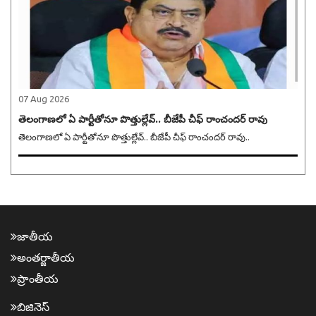
07 Aug 2026
తెలంగాణలో ఏ పార్టీతోనూ పొత్తుల్లేవ్.. బీజేపీ చీఫ్ రాంచందర్ రావు
తెలంగాణలో ఏ పార్టీతోనూ పొత్తుల్లేవ్.. బీజేపీ చీఫ్ రాంచందర్ రావు..
జాతీయ
అంత‌ర్జాతీయ
ప్రాంతీయ‌
బిజినెస్