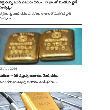
తగ్గుతున్న ముడి చమురు ధరలు.. లాభాలతో ముగిసిన స్టాక్
మార్కెట్లు
గ్గుతున్న ముడి చమురు ధరలు.. లాభాలతో ముగిసిన స్టాక్
మార్కెట్లు..
05 Aug 2026
మరింతగా దిగి వస్తున్న బంగారం, వెండి ధరలు..!
మరింతగా దిగి వస్తున్న బంగారం, వెండి ధరలు..!..