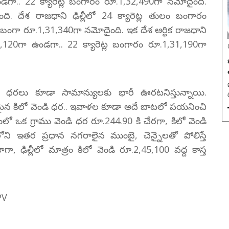
ండగా.. 22 క్యారెట్ల బంగారం రూ.1,32,490గా నమోదైంది.
ంది. దేశ రాజధాని ఢిల్లీలో 24 క్యారెట్ల తులం బంగారం
ల బంగా రూ.1,31,340గా నమోదైంది. ఇక దేశ ఆర్థిక రాజధాని
,43,120గా ఉండగా.. 22 క్యారెట్ల బంగారం రూ.1,31,190గా
డి ధరలు కూడా సామాన్యులకు భారీ ఊరటనిస్తున్నాయి.
న కిలో వెండి ధర.. ఇవాళల కూడా అదే బాటలో పయనించి
ంలో ఒక గ్రాము వెండి ధర రూ.244.90 కి చేరగా, కిలో వెండి
ని ఇతర ప్రధాన నగరాలైన ముంబై, చెన్నైలతో పోలిస్తే
 ఢిల్లీలో మాత్రం కిలో వెండి రూ.2,45,100 వద్ద కాస్త
PV