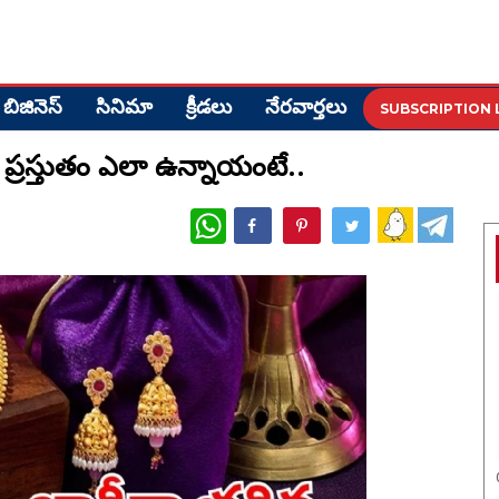
బిజినెస్
సినిమా
క్రీడ‌లు
నేర‌వార్త‌లు
SUBSCRIPTION 
ప్రస్తుతం ఎలా ఉన్నాయంటే..
WhatsApp