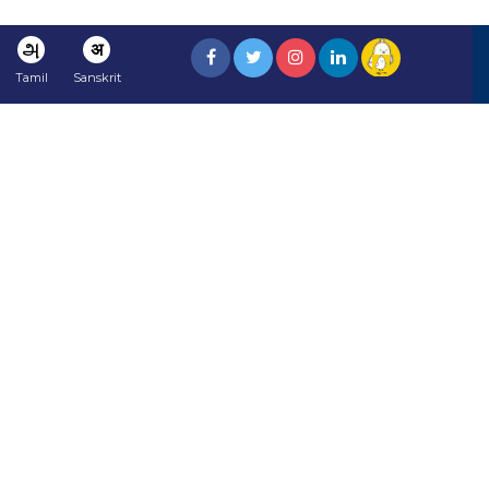
அ
अ
Tamil
Sanskrit