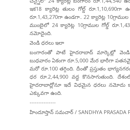
చెన్నైలో 24 క్యారెట్ల బంగారం రూ.1,44,540 ఉ
ఇక18 క్యారెట్ల తులం గోల్డ్ రూ.1,10,690గా ఉ
రూ.1,43,270గా ఉండగా.. 22 క్యారెట్ల 10గ్రాము
ముంబైలో 24 క్యారెట్ల 10గ్రాముల గోల్డ్ రూ.1
నమోదైంది.
వెండి ధరలు ఇలా
బంగారంతో పాటే హైదరాబాద్ మార్కెట్లో వెం
బుధవారం ఏకంగా రూ.5,000 మేర భారీగా పతనమై
మరో రూ.100 తగ్గింది. దీంతో ప్రస్తుతం భాగ్యనగర
ధర రూ.2,44,900 వద్ద కొనసాగుతుంది. దేశంలో
హైదరాబాద్లోనూ ఇదే విధమైన ధరలు నమోదు కాగా,
ఎక్కువగా ఉంది.
---------------
హిందూస్తాన్ సమచార్ / SANDHYA PRASADA 