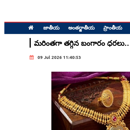
జాతీయ
అంత‌ర్జాతీయ
ప్రాంతీయ‌
మరింతగా తగ్గిన బంగారం ధరలు.. 
09 Jul 2026 11:40:53