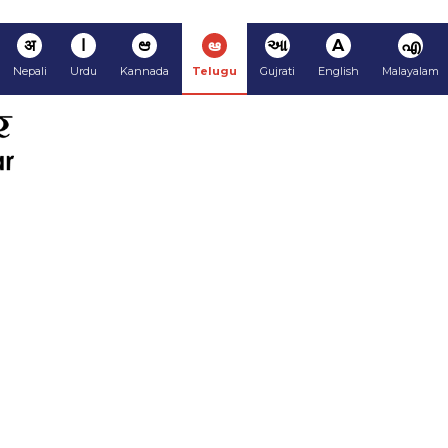
अ
ا
ಆ
ఆ
આ
A
എ
Nepali
Urdu
Kannada
Telugu
Gujrati
English
Malayalam