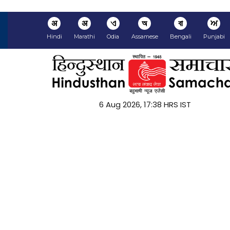
अ
अ
ଏ
অ
বা
ਅ
Hindi
Marathi
Odia
Assamese
Bengali
Punjabi
6 Aug 2026, 17:38 HRS IST