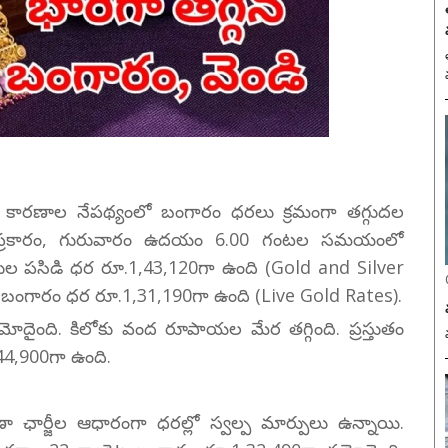
త
క కారణాల నేపథ్యంలో బంగారం ధరలు క్రమంగా తగ్గుదల
్సైట్ ప్రకారం, గురువారం ఉదయం 6.00 గంటల సమయంలో
ముల పసిడి ధర రూ.1,43,120గా ఉంది (Gold and Silver
టల్ బంగారం ధర రూ.1,31,190గా ఉంది (Live Gold Rates).
మోదైంది. కిలోకు వంద రూపాయల మేర తగ్గింది. ప్రస్తుతం
44,900గా ఉంది.
ా ఛార్జీల ఆధారంగా ధరల్లో స్వల్ప మార్పులు ఉన్నాయి.