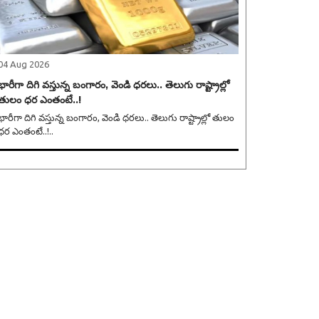
04 Aug 2026
భారీగా దిగి వస్తున్న బంగారం, వెండి ధరలు.. తెలుగు రాష్ట్రాల్లో
తులం ధర ఎంతంటే..!
భారీగా దిగి వస్తున్న బంగారం, వెండి ధరలు.. తెలుగు రాష్ట్రాల్లో తులం
ధర ఎంతంటే..!..