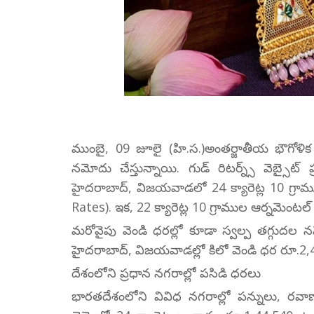
ముంబై, 09 జూలై (హి.స.)అంతర్జాతీయ భౌగోళి
నమోదు చేస్తున్నాయి. గుడ్ రిటర్న్స్ వెబ
హైదరాబాద్, విజయవాడలో 24 క్యారెట్ల 10 గ్రా
Rates). ఇక, 22 క్యారెట్ల 10 గ్రాముల ఆర్నమెం
మరోవైపు వెండి ధరల్లో కూడా స్వల్ప తగ్గుదల న
హైదరాబాద్, విజయవాడల్లో కిలో వెండి ధర రూ.2,
దేశంలోని ప్రధాన నగరాల్లో పసిడి ధరలు
భారతదేశంలోని వివిధ నగరాల్లో పన్నులు, రవాణ