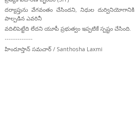
దర్యాప్తును వేగవంతం చేసిందని, నిధుల దుర్వినియోగానికి
పాల్పడిన ఎవరినీ
వదిలిపెట్టేది లేదని యూపీ ప్రభుత్వం ఇప్పటికే స్పష్టం చేసింది.
---------------
హిందూస్తాన్ సమచార్ / Santhosha Laxmi