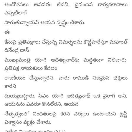
ఆందోళనలు అవసరం లేదని, దైనందిన కార్యకలాపాలు
ఎప్పటిలాగే
సాగుతున్నాయని ఆయన స్పష్టం చేశారు.
ఈ
కేసుపై ప్రతిపక్షాలు చేస్తున్న విమర్శలను కొట్టిపారేస్తూ మహంత్
దినేంద్ర దాస్
ముఖ్యమంత్రి యోగి ఆదిత్యనాథ్‌కు మద్దతుగా నిలిచారు.
ప్రతిపక్ష నాయకులు కేవలం
రాజకీయం చేస్తున్నారని, వారు రాముడి నిజమైన భక్తులు
కారని
దుయ్యబట్టారు. సీఎం యోగి ఆదిత్యనాథ్ ఒక వైరాగి అని,
ఆయనను ఎవరూ కొనలేరని, ఆయన
నేతృత్వంలో నిందితులపై కఠిన చర్యలు ఉంటాయని ట్రస్టీ
విశ్వాసం వ్యక్తం చేశారు.
ప్రత్యేక విచారణ బృందం (SIT)