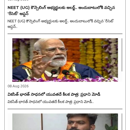
NEET (UG) కౌన్సెలింగ్ అభ్యర్థులకు అలర్ట్.. అందుబాటులోకి వచ్చిన
'రీసెట్' ఆప్షన్
NEET (UG) కౌన్సెలింగ్ అభ్యర్థులకు అలర్ట్.. అందుబాటులోకి వచ్చిన 'రీసెట్'
ఆప్షన్..
08 Aug 2026
వికసిత్ భారత్ సాధనలో యువతదే కీలక పాత్ర: ప్రధాని మోడీ
వికసిత్ భారత్ సాధనలో యువతదే కీలక పాత్ర: ప్రధాని మోడీ..