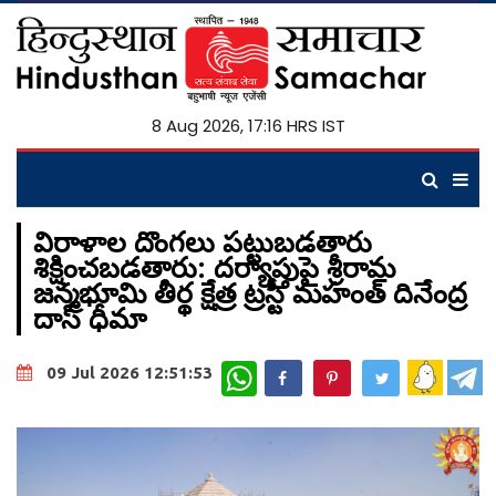
8 Aug 2026, 17:16 HRS IST
విరాళాల దొంగలు పట్టుబడతారు
శిక్షించబడతారు: దర్యాప్తుపై శ్రీరామ
జన్మభూమి తీర్థ క్షేత్ర ట్రస్టీ మహంత్ దినేంద్ర
దాస్ ధీమా
WhatsApp
09 Jul 2026 12:51:53