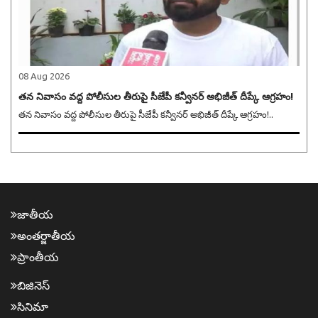
08 Aug 2026
తన నివాసం వద్ద పోలీసుల తీరుపై సీజేపీ కన్వీనర్ అభిజీత్ దీప్కే ఆగ్రహం!
తన నివాసం వద్ద పోలీసుల తీరుపై సీజేపీ కన్వీనర్ అభిజీత్ దీప్కే ఆగ్రహం!..
జాతీయ
అంత‌ర్జాతీయ
ప్రాంతీయ‌
బిజినెస్
సినిమా