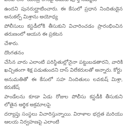
ఉందని పునరుద్ఘాటించారు. ఈ కేసులో ప్రధాన నిందితుడైన
అనుకల్ప్ మిశ్రాను అయోధ్య
పోలీసులు కస్టడీలోకి తీసుకుని విచారించడం ప్రారంభించిన
తరుణంలో ఆయన ఈ ప్రకటన
చేశారు.
దొంగతనం
చేసిన వారు ఎలాంటి పరిస్థితుల్లోనైనా పట్టుబడతారని, వారికి
ఖచ్చితంగా శిక్ష పడుతుందని దాస్ విలేకరులతో అన్నారు. కోర్టు
అనుమతితో ఈ కేసులో సహ నిందితులు లవకుష్ మిశ్రా,
కరుణేష్
పాండేలను కూడా ఏడు రోజుల పోలీసు కస్టడీకి తీసుకుని
లోతైన ఆర్థిక అక్రమాలపై
దర్యాప్తు సంస్థలు విచారిస్తున్నాయి. విరాళాల భద్రత మరియు
ఆలయ నిర్వహణపై ఎలాంటి