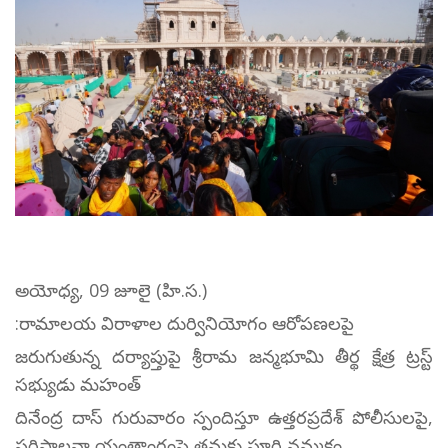
అయోధ్య, 09 జూలై (హి.స.)
:రామాలయ విరాళాల దుర్వినియోగం ఆరోపణలపై
జరుగుతున్న దర్యాప్తుపై శ్రీరామ జన్మభూమి తీర్థ క్షేత్ర ట్రస్ట్
సభ్యుడు మహంత్
దినేంద్ర దాస్ గురువారం స్పందిస్తూ ఉత్తరప్రదేశ్ పోలీసులపై,
పరిపాలనా యంత్రాంగంపై తమకు పూర్తి నమ్మకం