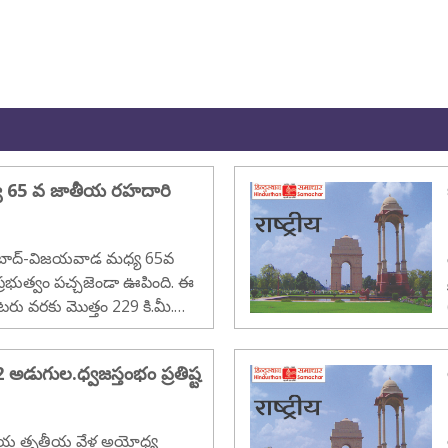
 65 వ జాతీయ రహదారి
ప్రభుత్వం పచ్చజెండా ఊపింది. ఈ
రు వరకు మొత్తం 229 కి.మీ.
లకు విస్తరించడానికి అవసరమైన
డుగుల.ధ్వజస్తంభం ప్రతిష్ట
క్షయ తృతీయ వేళ అయోధ్య