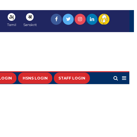
அ
अ
Tamil
Sanskrit
LOGIN
HSNS LOGIN
STAFF LOGIN