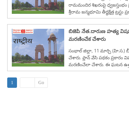
రామమందిర శిఖరంపై ధ్వజస్తంభం ప్రతి
శ్రీరామ జన్మభూమి తీర్థక్షేత్ర ట్రస్టు
తెలిపారు. 42 అడుగుల పొడవైన ఈ 
క్యాలెండరు ప్ర..
బిజెపి నేత.దారుణ హత్య విషపూరిత ఇంజెక్షన్ ఇచ్చి
మరణించేక చేశారు
సంభాల్ జిల్లా, 11 మార్చి (హి.స.) బీజేపీ నేతను దారుణంగా హత్య
చేశారు. ప్లాన్ వేసి పథకం ప్రకారం వ
మరణించేలా చేశారు. ఈ ఘటన ఉత్తరప్
సోమవారం చోటుచేసుకుంది. ఇక వివరాల
యాదవ్‌..
1
Go