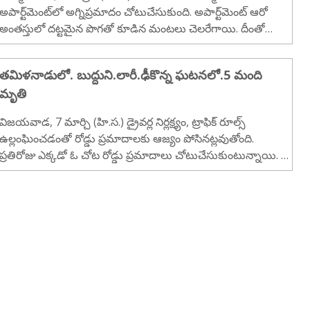
అపార్ట్‌మెంట్‌లో అగ్నిప్రమాదం చోటుచేసుకుంది. అపార్ట్‌మెంట్‌ ఆరో
అంతస్తులో దట్టమైన పొగతో కూడిన మంటలు చెలరేగాయి. దీంతో
అపార్ట్‌మెంట్‌ వాసులు భయాందోళనకు గురయ్యారు. ఈ క్రమంలో తన
ఇద్దరు పిల్లలను..
తమిళనాడులో. బుద్దుని.లారీ.ఢీకొన్న ఘటనలో.5 మంది
మృతి
విజయవాడ, 7 మార్చి (హి.స.) డ్రైవర్ల నిర్లక్ష్యం, ట్రాఫిక్ రూల్స్
ఉల్లంఘించడంతో రోడ్డు ప్రమాదాలకు ఆజ్యం పోసినట్లవుతోంది.
ప్రతిరోజు ఎక్కడో ఓ చోట రోడ్డు ప్రమాదాలు చోటుచేసుకుంటున్నాయి. ఈ
ప్రమాదాల్లో అమాయకపు ప్రజలు ప్రాణాలు పోగొట్టుకుంటున్నారు.
అంగవైకల్యా..