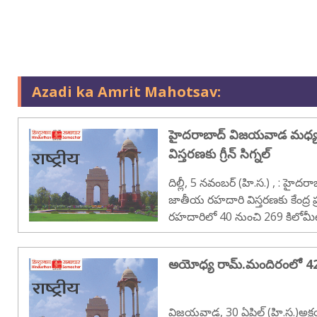
Azadi ka Amrit Mahotsav:
హైదరాబాద్ విజయవాడ మధ్య
విస్తరణకు గ్రీన్ సిగ్నల్
దిల్లీ, 5 నవంబర్ (హి.స.) , : హైదరాబాద్‌-విజయవాడ మధ్య 65వ
జాతీయ రహదారి విస్తరణకు కేంద్ర 
రహదారిలో 40 నుంచి 269 కిలోమీట
పొడవున నాలుగు నుంచి ఆరు వరుస
భూసేకరణ కోసం తెలంగా..
అయోధ్య రామ్.మందిరంలో 42 అ
విజయవాడ, 30 ఏప్రిల్ (హి.స.)అ