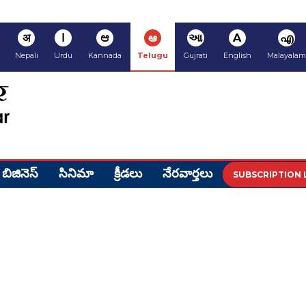
अ
ا
ಆ
ఆ
આ
A
എ
Nepali
Urdu
Kannada
Telugu
Gujrati
English
Malayalam
బిజినెస్
సినిమా
క్రీడ‌లు
నేర‌వార్త‌లు
SUBSCRIPTION 