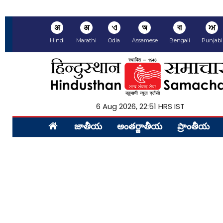
अ
अ
ଏ
অ
বা
ਅ
Hindi
Marathi
Odia
Assamese
Bengali
Punjabi
6 Aug 2026, 22:51 HRS IST
జాతీయ
అంత‌ర్జాతీయ
ప్రాంతీయ‌