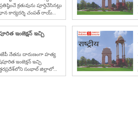
ష్ఠించే క్రతువును పూర్తిచేసినట్లు
 ప్రధాన కార్యదర్శి చంపత్‌ రాయ్‌
ధ్వజస్తంభాన్ని హిందూ
ిషపూరిత ఇంజెక్షన్ ఇచ్చి
రదేశ్‌లోని సంభాల్ జిల్లాలో
్లోకి వెళితే, 60 ఏళ్ల గుల్ఫం సింగ్