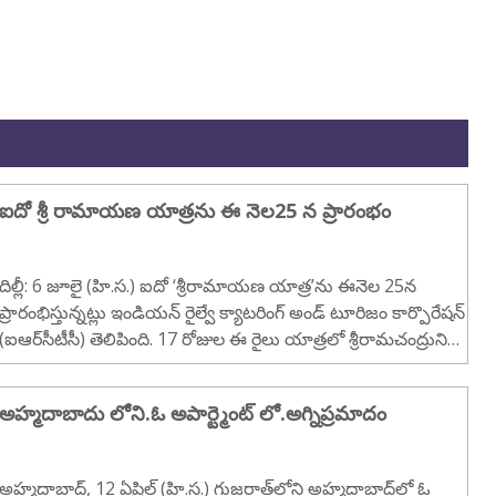
ఐదో శ్రీ రామాయణ యాత్రను ఈ నెల25 న ప్రారంభం
దిల్లీ: 6 జూలై (హి.స.) ఐదో ‘శ్రీరామాయణ యాత్ర’ను ఈనెల 25న
ప్రారంభిస్తున్నట్లు ఇండియన్‌ రైల్వే క్యాటరింగ్‌ అండ్‌ టూరిజం కార్పొరేషన్‌
(ఐఆర్‌సీటీసీ) తెలిపింది. 17 రోజుల ఈ రైలు యాత్రలో శ్రీరామచంద్రునితో
సంబంధమున్న 30 ప్రదేశాలను భక్తులు సందర్శిస్తారు. ఇది ..
అహ్మదాబాదు లోని.ఓ అపార్ట్మెంట్ లో.అగ్నిప్రమాదం
అహ్మదాబాద్‌, 12 ఏప్రిల్ (హి.స.) గుజరాత్‌లోని అహ్మదాబాద్‌లో ఓ