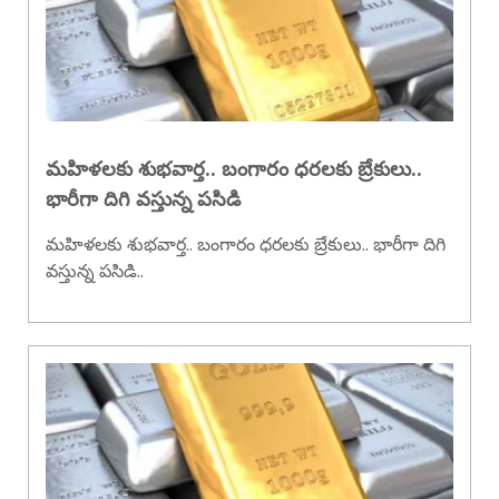
మహిళలకు శుభవార్త.. బంగారం ధరలకు బ్రేకులు..
భారీగా దిగి వస్తున్న పసిడి
మహిళలకు శుభవార్త.. బంగారం ధరలకు బ్రేకులు.. భారీగా దిగి
వస్తున్న పసిడి..