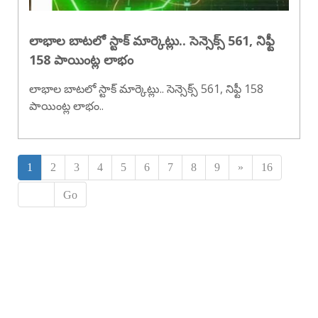
లాభాల బాటలో స్టాక్ మార్కెట్లు.. సెన్సెక్స్ 561, నిఫ్టీ
158 పాయింట్ల లాభం
లాభాల బాటలో స్టాక్ మార్కెట్లు.. సెన్సెక్స్ 561, నిఫ్టీ 158
పాయింట్ల లాభం..
1
2
3
4
5
6
7
8
9
»
16
Go