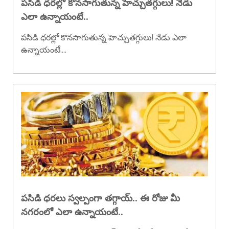
పసిడి ధరల్లో కొనసాగుతున్న హెచ్చుతగ్గులు! నేడు
ఎలా ఉన్నాయంటే..
పసిడి ధరల్లో కొనసాగుతున్న హెచ్చుతగ్గులు! నేడు ఎలా
ఉన్నాయంటే....
పసిడి ధరలు స్వల్పంగా తగ్గాయ్.. ఈ రోజు మీ
నగరంలో ఎలా ఉన్నాయంటే..