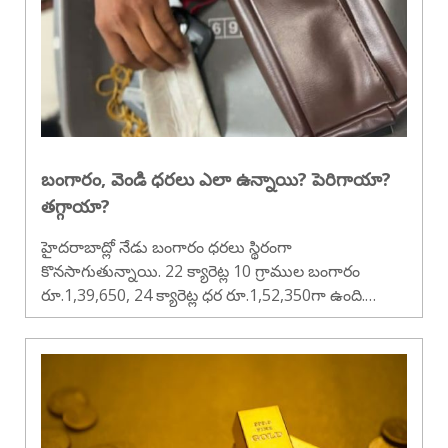
బంగారం, వెండి ధరలు ఎలా ఉన్నాయి? పెరిగాయా?
తగ్గాయా?
హైదరాబాద్లో నేడు బంగారం ధరలు స్థిరంగా
కొనసాగుతున్నాయి. 22 క్యారెట్ల 10 గ్రాముల బంగారం
రూ.1,39,650, 24 క్యారెట్ల ధర రూ.1,52,350గా ఉంది.
నిన్నటితో పోలిస్తే ఎలాంటి మార్పు లేదు. మరోవైపు వెండి ధర
స్వల్పంగా తగ్గింది. కిలో వెండి రూ.2,49,900గా నమోదైంది...