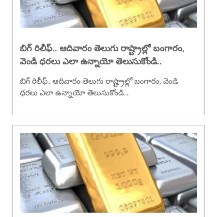
బిగ్ రిలీఫ్.. ఆదివారం తెలుగు రాష్ట్రాల్లో బంగారం,
వెండి ధరలు ఎలా ఉన్నాయో తెలుసుకోండి..
బిగ్ రిలీఫ్.. ఆదివారం తెలుగు రాష్ట్రాల్లో బంగారం, వెండి
ధరలు ఎలా ఉన్నాయో తెలుసుకోండి....