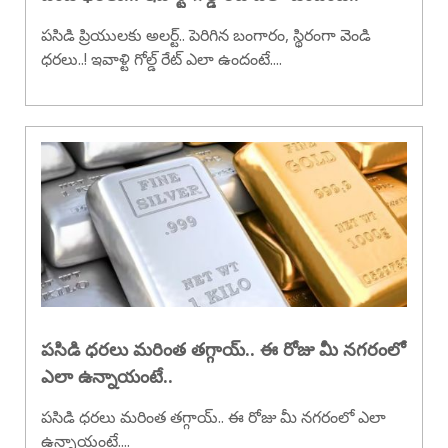
పసిడి ప్రియులకు అలర్ట్.. పెరిగిన బంగారం, స్థిరంగా వెండి
ధరలు..! ఇవాళ్టి గోల్డ్ రేట్ ఎలా ఉందంటే....
పసిడి ధరలు మరింత తగ్గాయ్.. ఈ రోజు మీ నగరంలో
ఎలా ఉన్నాయంటే..
పసిడి ధరలు మరింత తగ్గాయ్.. ఈ రోజు మీ నగరంలో ఎలా
ఉన్నాయంటే....