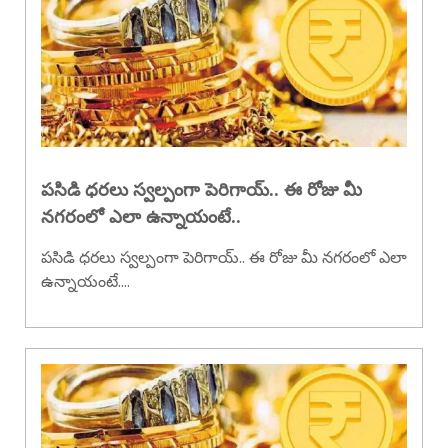
పసిడి ధరలు స్వల్పంగా పెరిగాయ్.. ఈ రోజు మీ
నగరంలో ఎలా ఉన్నాయంటే..
పసిడి ధరలు స్వల్పంగా పెరిగాయ్.. ఈ రోజు మీ నగరంలో ఎలా
ఉన్నాయంటే....