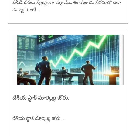
పసిడి ధరలు స్వల్పంగా తగ్గాయ్.. ఈ రోజు మీ నగరంలో ఎలా
ఉన్నాయంటే....
దేశీయ స్టాక్ మార్కెట్ల జోరు..
దేశీయ స్టాక్ మార్కెట్ల జోరు....