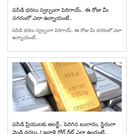
పసిడి ధరలు స్వల్పంగా పెరిగాయ్.. ఈ రోజు మీ
నగరంలో ఎలా ఉన్నాయంటే..
పసిడి ధరలు స్వల్పంగా పెరిగాయ్.. ఈ రోజు మీ నగరంలో ఎలా
ఉన్నాయంటే....
పసిడి ప్రియులకు అలర్ట్.. పెరిగిన బంగారం, స్థిరంగా
వెండి ధరలు..! ఇవాళ్టి గోల్డ్ రేట్ ఎలా ఉందంటే..