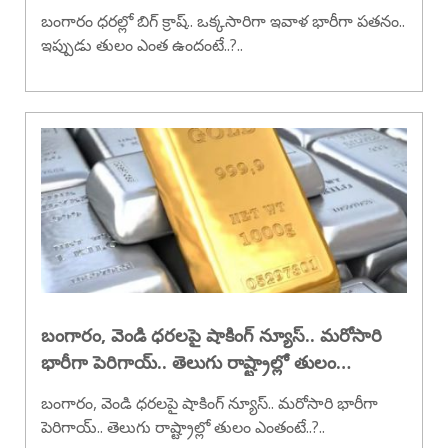
బంగారం ధరల్లో బిగ్ క్రాష్.. ఒక్కసారిగా ఇవాళ భారీగా పతనం..
ఇప్పుడు తులం ఎంత ఉందంటే..?..
బంగారం, వెండి ధరలపై షాకింగ్ న్యూస్.. మరోసారి
భారీగా పెరిగాయ్.. తెలుగు రాష్ట్రాల్లో తులం
ఎంతంటే..?
బంగారం, వెండి ధరలపై షాకింగ్ న్యూస్.. మరోసారి భారీగా
పెరిగాయ్.. తెలుగు రాష్ట్రాల్లో తులం ఎంతంటే..?..