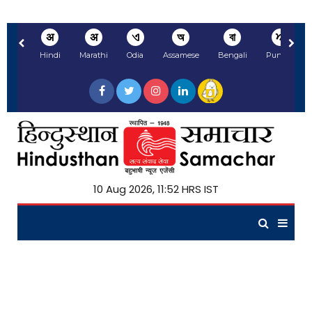
अ
अ
ଏ
অ
বা
ਅ
Hindi
Marathi
Odia
Assamese
Bengali
Punjabi
10 Aug 2026, 11:52 HRS IST