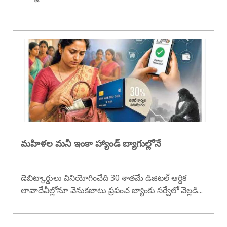
మహిళల మనీ ఇంకా హ్యాండ్ బ్యాగుల్లోనే
డెబిట్కార్డులు వినియోగించేది 30 శాతమే డిజిటల్ ఆర్థిక
లావాదేవీల్లోనూ వెనుకబాటు ప్రపంచ బ్యాంకు సర్వేలో వెల్లడి...