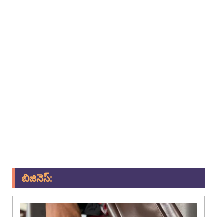
బిజినెస్: