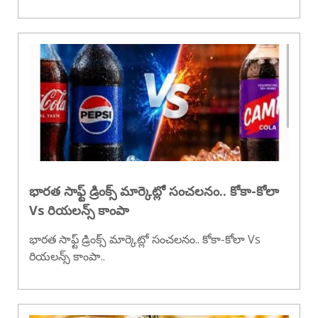
భారత సాఫ్ట్ డ్రింక్స్ మార్కెట్లో సంచలనం.. కోకా-కోలా
Vs రియలన్స్ కాంపా
భారత సాఫ్ట్ డ్రింక్స్ మార్కెట్లో సంచలనం.. కోకా-కోలా Vs
రియలన్స్ కాంపా..