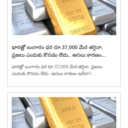
భారత్లో బంగారం ధర రూ.37,000 మేర తగ్గినా,
ప్రజలు ఎందుకు కొనడం లేదు.. అసలు కారణం
ఇదేనా?
భారత్లో బంగారం ధర రూ.37,000 మేర తగ్గినా, ప్రజలు
ఎందుకు కొనడం లేదు.. అసలు కారణం ఇదేనా?..