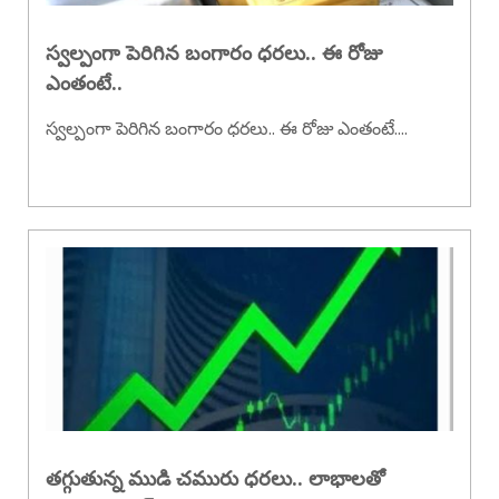
స్వల్పంగా పెరిగిన బంగారం ధరలు.. ఈ రోజు
ఎంతంటే..
స్వల్పంగా పెరిగిన బంగారం ధరలు.. ఈ రోజు ఎంతంటే....
తగ్గుతున్న ముడి చమురు ధరలు.. లాభాలతో