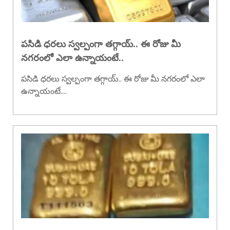
పసిడి ధరలు స్వల్పంగా తగ్గాయ్.. ఈ రోజు మీ
నగరంలో ఎలా ఉన్నాయంటే..
పసిడి ధరలు స్వల్పంగా తగ్గాయ్.. ఈ రోజు మీ నగరంలో ఎలా
ఉన్నాయంటే....