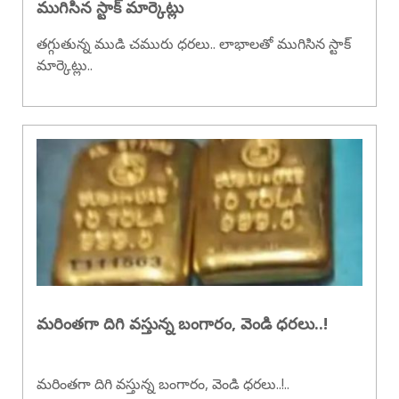
ముగిసిన స్టాక్ మార్కెట్లు
తగ్గుతున్న ముడి చమురు ధరలు.. లాభాలతో ముగిసిన స్టాక్
మార్కెట్లు..
మరింతగా దిగి వస్తున్న బంగారం, వెండి ధరలు..!
మరింతగా దిగి వస్తున్న బంగారం, వెండి ధరలు..!..