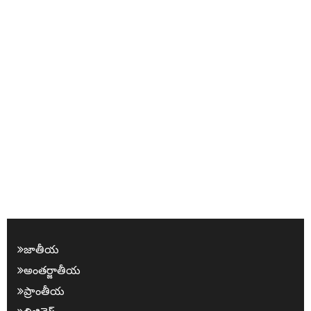
జాతీయ
అంత‌ర్జాతీయ
ప్రాంతీయ‌