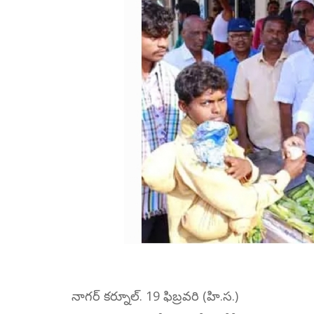
నాగర్ కర్నూల్. 19 ఫిబ్రవరి (హి.స.)