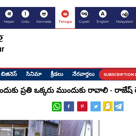
अ
ا
ಆ
ఆ
આ
A
എ
Nepali
Urdu
Kannada
Telugu
Gujrati
English
Malayalam
బిజినెస్
సినిమా
క్రీడ‌లు
నేర‌వార్త‌లు
SUBSCRIPTION 
ు ప్రతి ఒక్కరు ముందుకు రావాలి - రాజేష్ రెడ
WhatsApp