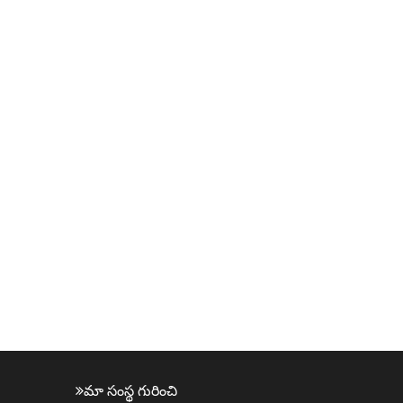
మా సంస్థ గురించి