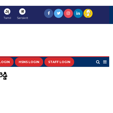
அ
अ
Tamil
Sanskrit
LOGIN
HSNS LOGIN
STAFF LOGIN
్డి