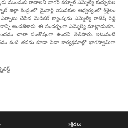
రు ముందుకు రావాలని నాగర్ కర్నూల్ ఎమ్మెల్యే కుచ్చుకుల
ూల్ జిల్లా కేంద్రంలో మైనార్టీ యువకుల ఆధ్వర్యంలో శ్రీశైలం
ర్పాటు చేసిన మెడికల్ క్యాంపును ఎమ్మెల్యే రాజేష్ రెడ్డి
ారాన్ని అందజేశారు. ఈ సందర్భంగా ఎమ్మెల్యే మాట్లాడుతూ..
వహించడం చాలా సంతోషంగా ఉందని తెలిపారు. ఇటువంటి
చడం కంటే తనను కూడా సేవా కార్యక్రమాల్లో భాగస్వామిగా
ిస్ట్
్
క్రీడ‌లు