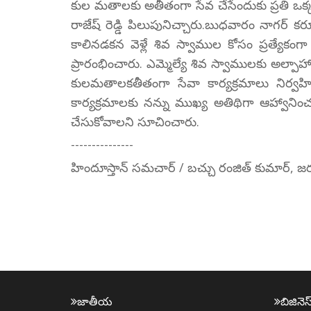
కుల మతాలకు అతీతంగా సేవ చేసేందుకు ప్రతి ఒక్క
రాజేష్ రెడ్డి పిలుపునిచ్చారు.బుధవారం నాగర్ కర్న
కాలినడకన వెళ్లే శివ స్వాముల కోసం ప్రత్యేకంగా ఏ
ప్రారంభించారు. ఎమ్మెల్యే శివ స్వాములకు అల్పాహ
కులమతాలకతీతంగా సేవా కార్యక్రమాలు నిర్
కార్యక్రమాలకు నన్ను ముఖ్య అతిథిగా ఆహ్వానిం
చేసుకోవాలని సూచించారు.
---------------
హిందూస్తాన్ సమచార్ / బచ్చు రంజిత్ కుమార్, జర్నల
జాతీయ
బిజినెస