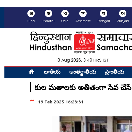
अ
अ
ଏ
অ
বা
ਅ
Hindi
Marathi
Odia
Assamese
Bengali
Punjabi
8 Aug 2026, 3:49 HRS IST
జాతీయ
అంత‌ర్జాతీయ
ప్రాంతీయ‌
కుల మతాలకు అతీతంగా సేవ చేసేందుక
19 Feb 2025 16:23:31