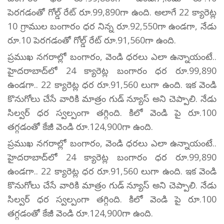
పెరగడంతో గోల్డ్ రేట్ రూ.99,890గా ఉంది. అలాగే 22 క్యారెట్ల
10 గ్రాముల బంగారం ధర నిన్న రూ.92,550గా ఉండగా, నేడు
రూ.10 పెరగడంతో గోల్డ్ రేట్ రూ.91,560గా ఉంది.
ప్రముఖ నగరాల్లో బంగారం, వెండి ధరలు ఎలా ఉన్నాయంటే..
హైదరాబాద్‌లో 24 క్యారెట్ల బంగారం ధర రూ.99,890
ఉండగా.. 22 క్యారెట్ల ధర రూ.91,560 లుగా ఉంది. ఇక వెండి
కొనుగోలు చేసే వారికి మాత్రం గుడ్ న్యూస్ అని చెప్పాలి. నేడు
సిల్వర్ ధర స్వల్పంగా తగ్గింది. కిలో వెండి పై రూ.100
తగ్గడంతో కేజీ వెండి రూ.124,900గా ఉంది.
ప్రముఖ నగరాల్లో బంగారం, వెండి ధరలు ఎలా ఉన్నాయంటే..
హైదరాబాద్‌లో 24 క్యారెట్ల బంగారం ధర రూ.99,890
ఉండగా.. 22 క్యారెట్ల ధర రూ.91,560 లుగా ఉంది. ఇక వెండి
కొనుగోలు చేసే వారికి మాత్రం గుడ్ న్యూస్ అని చెప్పాలి. నేడు
సిల్వర్ ధర స్వల్పంగా తగ్గింది. కిలో వెండి పై రూ.100
తగ్గడంతో కేజీ వెండి రూ.124,900గా ఉంది.