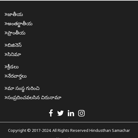
జాతీయ
అంత‌ర్జాతీయ
ప్రాంతీయ‌
బిజినెస్
సినిమా
క్రీడ‌లు
నేర‌వార్త‌లు
మా సంస్థ గురించి
సంప్ర‌దించవ‌ల‌సిన‌ చిరునామా
Copyright © 2017-2024. All Rights Reserved Hindusthan Samachar