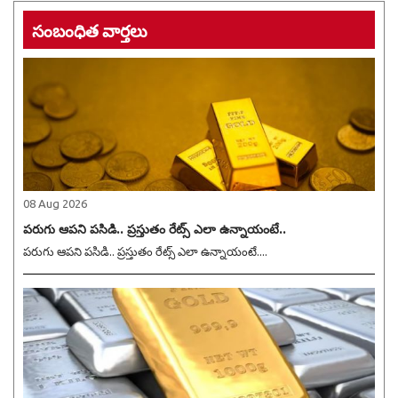
సంబంధిత వార్తలు
08 Aug 2026
పరుగు ఆపని పసిడి.. ప్రస్తుతం రేట్స్ ఎలా ఉన్నాయంటే..
పరుగు ఆపని పసిడి.. ప్రస్తుతం రేట్స్ ఎలా ఉన్నాయంటే....