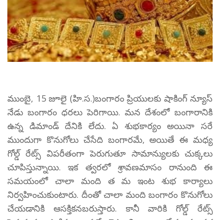
ముంబై, 15 జూలై (హి.స.)బంగారం ప్రియులకు షాకింగ్ న్యూస్
నేడు బంగారం ధరలు పెరిగాయి. మన దేశంలో బంగారానికి
ఉన్న డిమాండ్ దేనికి లేదు. ఏ శుభకార్యం అయినా సరే
ముందుగా కొనుగోలు చేసేది బంగారమే, అయితే ఈ మధ్య
గోల్డ్ రేట్స్ విపరీతంగా పెరుగుతూ సామాన్యులకు చుక్కలు
చూపిస్తున్నాయి. ఇక త్వరలో శ్రావణమాసం రానుంది ఈ
సమయంలో చాలా మంది త మ ఇంట శుభ కార్యాలు
నిర్వహించుకుంటారు. దీంతో చాలా మంది బంగారం కొనుగోలు
చేయడానికి ఆసక్తికనబరుస్తారు. కానీ వారికి గోల్డ్ రేట్స్