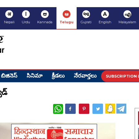
अ
ا
ಆ
ఆ
આ
A
എ
Nepali
Urdu
Kannada
Telugu
Gujrati
English
Malayalam
బిజినెస్
సినిమా
క్రీడ‌లు
నేర‌వార్త‌లు
SUBSCRIPTION 
డ్‌
WhatsApp