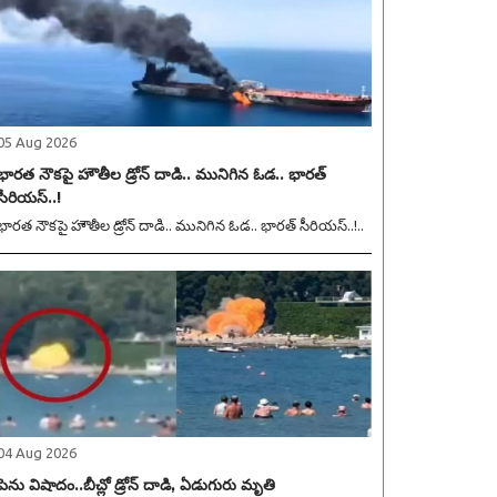
05 Aug 2026
భారత నౌకపై హౌతీల డ్రోన్ దాడి.. మునిగిన ఓడ.. భారత్
సీరియస్..!
భారత నౌకపై హౌతీల డ్రోన్ దాడి.. మునిగిన ఓడ.. భారత్ సీరియస్..!..
04 Aug 2026
పెను విషాదం..బీచ్లో డ్రోన్ దాడి, ఏడుగురు మృతి