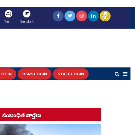
அ
अ
Tamil
Sanskrit
LOGIN
HSNS LOGIN
STAFF LOGIN
సంబంధిత వార్తలు