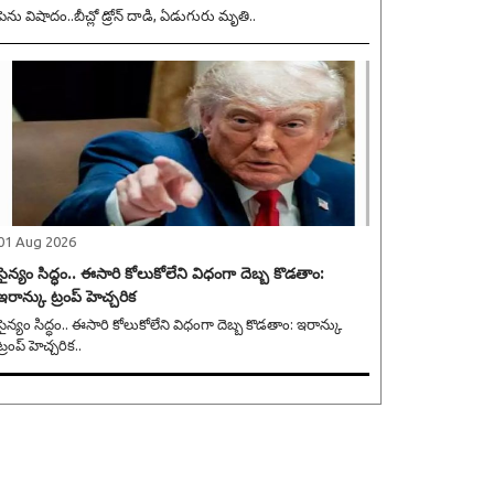
పెను విషాదం..బీచ్లో డ్రోన్ దాడి, ఏడుగురు మృతి..
01 Aug 2026
సైన్యం సిద్ధం.. ఈసారి కోలుకోలేని విధంగా దెబ్బ కొడతాం:
ఇరాన్కు ట్రంప్ హెచ్చరిక
సైన్యం సిద్ధం.. ఈసారి కోలుకోలేని విధంగా దెబ్బ కొడతాం: ఇరాన్కు
ట్రంప్ హెచ్చరిక..