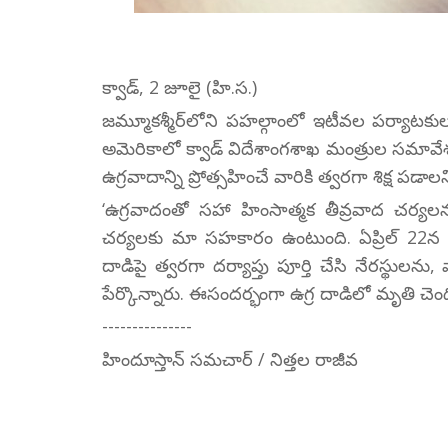
క్వాడ్, 2 జూలై (హి.స.)
జమ్మూకశ్మీర్‌లోని పహల్గాంలో ఇటీవల పర్యాటకులప
అమెరికాలో క్వాడ్ విదేశాంగశాఖ మంత్రుల సమావేశం
ఉగ్రవాదాన్ని ప్రోత్సహించే వారికి త్వరగా శిక్ష పడా
‘ఉగ్రవాదంతో సహా హింసాత్మక తీవ్రవాద చర్యలను క
చర్యలకు మా సహకారం ఉంటుంది. ఏప్రిల్‌ 22న పహ
దాడిపై త్వరగా దర్యాప్తు పూర్తి చేసి నేరస్థులను,
పేర్కొన్నారు. ఈసందర్భంగా ఉగ్ర దాడిలో మృతి చె
---------------
హిందూస్తాన్ సమచార్ / నిత్తల రాజీవ