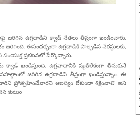
ై జరిగిన ఉగ్రదాడిని క్వాడ్‌ నేతలు తీవ్రంగా ఖండించారు.
 జరిగింది. ఈసందర్భంగా ఉగ్రదాడికి పాల్పడిన నేరస్థులకు,
లని సంయుక్త ప్రకటనలో పేర్కొన్నారు.
్వాడ్‌ ఖండిస్తుంది. ఉగ్రవాదానికి వ్యతిరేకంగా తీసుకునే
ల్గాంలో జరిగిన ఉగ్రదాడిని తీవ్రంగా ఖండిస్తున్నాం. ఈ
 వారిని ప్రోత్సహించేవారని ఆలస్యం లేకుండా శిక్షించాలి’ అని
ందిన కుటుం