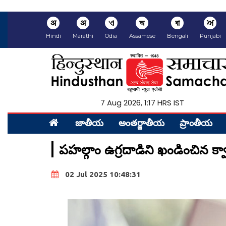
अ
अ
ଏ
অ
বা
ਅ
Hindi
Marathi
Odia
Assamese
Bengali
Punjabi
7 Aug 2026, 1:17 HRS IST
జాతీయ
అంత‌ర్జాతీయ
ప్రాంతీయ‌
పహల్గాం ఉగ్రదాడిని ఖండించిన క్వా
02 Jul 2025 10:48:31