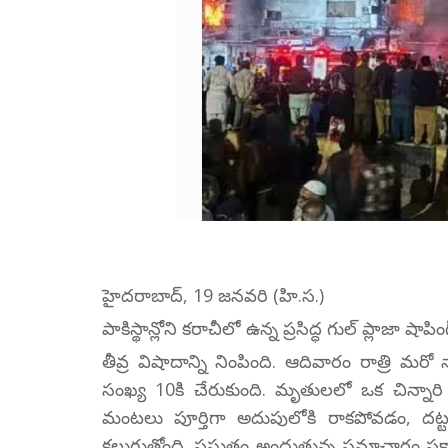
హైదరాబాద్, 19 జనవరి (హి.స.)
పాకిస్థాన్లోని కరాచీలో ఉన్న ప్రసిద్ధ గుల్ ప్లాజా షా
తీవ్ర విషాదాన్ని నింపింది. ఆదివారం రాత్రి
సంఖ్య 10కి చేరుకుంది. మృతులలో ఒక చిన్నారి
మంటలు పూర్తిగా అదుపులోకి రాకపోవడం, ద
కలుగుతోంది. ప్రస్తుతం అందుతున్న సమాచారం ప