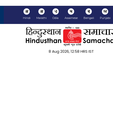
अ
अ
ଏ
অ
বা
ਅ
Hindi
Marathi
Odia
Assamese
Bengali
Punjabi
8 Aug 2026, 12:58 HRS IST