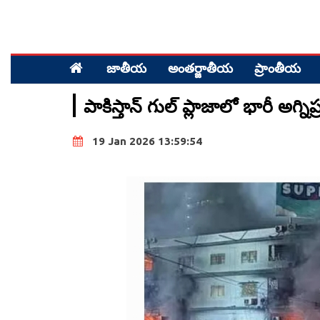
జాతీయ
అంత‌ర్జాతీయ
ప్రాంతీయ‌
పాకిస్తాన్ గుల్ ప్లాజాలో భారీ అ
19 Jan 2026 13:59:54