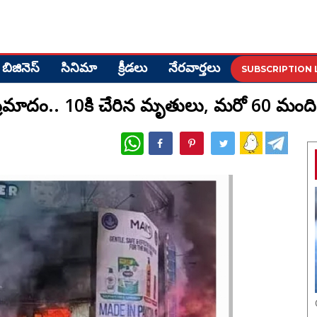
బిజినెస్
సినిమా
క్రీడ‌లు
నేర‌వార్త‌లు
SUBSCRIPTION 
గ్నిప్రమాదం.. 10కి చేరిన మృతులు, మరో 60 మంది
WhatsApp