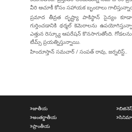
వీరి ఆచూకీ కోసం సహాయక బృందాలు గాలిస్తున్నా
ప్రమాద తీవ్రత దృష్ట్యా పాకిస్థాన్ సైన్యం క
గుర్తించడానికి థర్మల్ కెమెరాలను ఉపయోగిస్తున
ఎత్తున రెస్క్యూ ఆపరేషన్ కొనసాగుతోంది. గోడలను పగల
టీమ్స్ ప్రయత్నిస్తున్నాయి.
హిందూస్తాన్ సమచార్ / సంపత్ రావు, జర్నలిస్ట్..
జాతీయ
బిజినెస
అంత‌ర్జాతీయ
సినిమా
ప్రాంతీయ‌