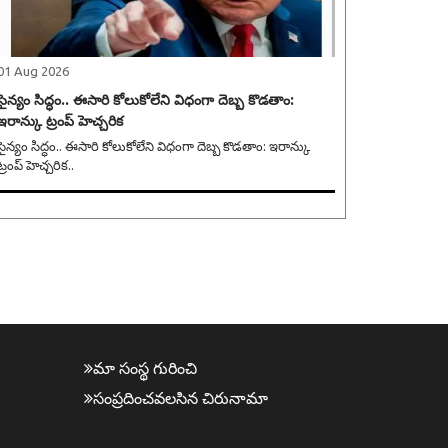
01 Aug 2026
సైన్యం సిద్ధం.. ఈసారి కోలుకోలేని విధంగా దెబ్బ కొడతాం:
ఇరాన్కు ట్రంప్ హెచ్చరిక
సైన్యం సిద్ధం.. ఈసారి కోలుకోలేని విధంగా దెబ్బ కొడతాం: ఇరాన్కు
ట్రంప్ హెచ్చరిక..
మా సంస్థ గురించి
సంప్ర‌దించవ‌ల‌సిన‌ చిరునామా