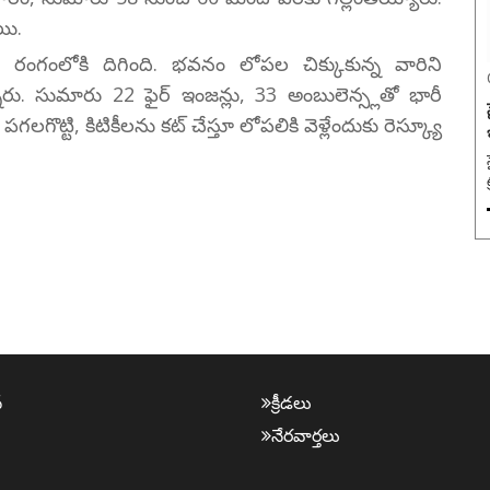
యి.
ూడా రంగంలోకి దిగింది. భవనం లోపల చిక్కుకున్న వారిని
్నారు. సుమారు 22 ఫైర్ ఇంజన్లు, 33 అంబులెన్స్లతో భారీ
గొట్టి, కిటికీలను కట్ చేస్తూ లోపలికి వెళ్లేందుకు రెస్క్యూ
్
క్రీడ‌లు
నేర‌వార్త‌లు