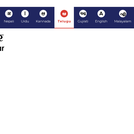
अ
ا
ಆ
ఆ
આ
A
എ
Nepali
Urdu
Kannada
Telugu
Gujrati
English
Malayalam