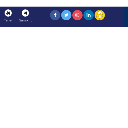
அ
अ
Tamil
Sanskrit