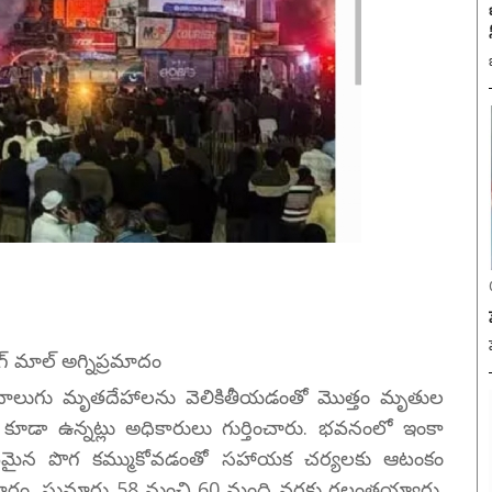
పింగ్ మాల్ అగ్నిప్రమాదం
 మరో నాలుగు మృతదేహాలను వెలికితీయడంతో మొత్తం మృతుల
 కూడా ఉన్నట్లు అధికారులు గుర్తించారు. భవనంలో ఇంకా
ట్టమైన పొగ కమ్ముకోవడంతో సహాయక చర్యలకు ఆటంకం
్రకారం, సుమారు 58 నుంచి 60 మంది వరకు గల్లంతయ్యారు.