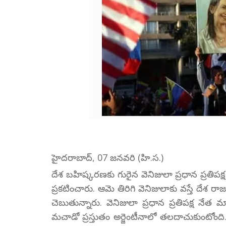
హైదరాబాద్, 07 జనవరి (హి.స.)
దేశ బహిష్కరణకు గురైన వెనిజులా ప్రధాన ప్రతిపక్ష
ప్రకటించారు. ఆమె తిరిగి వెనిజులాకు వస్తే దేశ ర
చెబుతున్నారు. వెనిజులా ప్రధాన ప్రతిపక్ష నే
మచాడో ప్రస్తుతం అర్జెంటీనాలో తలదాచుకుంటోంది. 