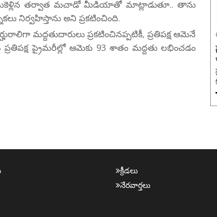
ీసుకెళ్లిన తర్వాత మచాడో మీడియాతో మాట్లాడుతూ.. తాను
ికలు నిర్వహిస్తాను అని ప్రకటించింది.
హురాలిగా మద్దతుదారులు ప్రకటించినప్పటికీ, ప్రతిపక్ష ఆమెనే
న ప్రతిపక్ష ప్రైమరీల్లో ఆమెకు 93 శాతం మద్దతు లభించడం
్
క్రీడ‌లు
నేర‌వార్త‌లు