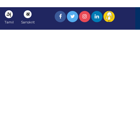
அ
अ
Tamil
Sanskrit