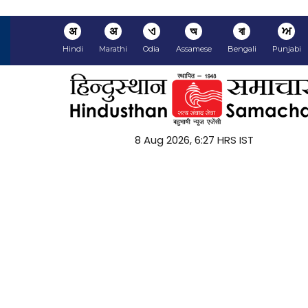
अ
अ
ଏ
অ
বা
ਅ
Hindi
Marathi
Odia
Assamese
Bengali
Punjabi
8 Aug 2026, 6:27 HRS IST