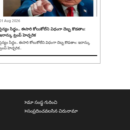
01 Aug 2026
సైన్యం సిద్ధం.. ఈసారి కోలుకోలేని విధంగా దెబ్బ కొడతాం:
ఇరాన్కు ట్రంప్ హెచ్చరిక
సైన్యం సిద్ధం.. ఈసారి కోలుకోలేని విధంగా దెబ్బ కొడతాం: ఇరాన్కు
ట్రంప్ హెచ్చరిక..
మా సంస్థ గురించి
సంప్ర‌దించవ‌ల‌సిన‌ చిరునామా