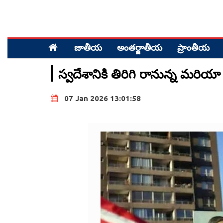
జాతీయ
అంత‌ర్జాతీయ
ప్రాంతీయ‌
స్వదేశానికి తిరిగి రానున్న మరి
07 Jan 2026 13:01:58