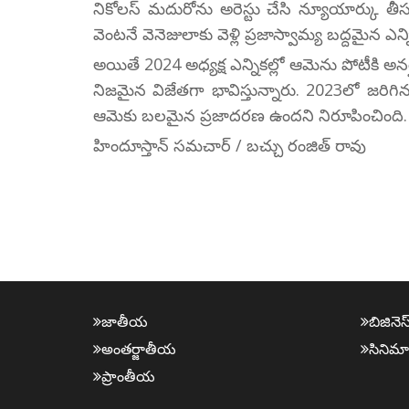
నికోలస్ మదురోను అరెస్టు చేసి న్యూయార్కు త
వెంటనే వెనెజులాకు వెళ్లి ప్రజాస్వామ్య బద్దమైన ఎన్న
అయితే 2024 అధ్యక్ష ఎన్నికల్లో ఆమెను పోటీకి అనర్
నిజమైన విజేతగా భావిస్తున్నారు. 2023లో జరిగి
ఆమెకు బలమైన ప్రజాదరణ ఉందని నిరూపించింది.
హిందూస్తాన్ సమచార్ / బచ్చు రంజిత్ రావు
జాతీయ
బిజినెస
అంత‌ర్జాతీయ
సినిమా
ప్రాంతీయ‌