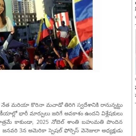
 నేత మరియా కొరినా మచాడో తిరిగి స్వదేశానికి రానున్నట్టు
ాజకీయాల్లో భారీ మార్పులు జరిగే అవకాశం ఉందని విశ్లేషకులు
త మాత్రమే కాకుండా, 2025 నోబెల్ శాంతి బహుమతి పొందిన
జనవరి 3న అమెరికా స్పెషల్ ఫోర్సెస్ వెనెజులా అధ్యక్షుడు