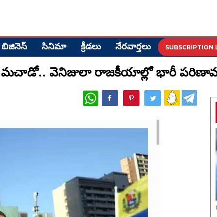
బిజినెస్
సినిమా
క్రీడ‌లు
నేర‌వార్త‌లు
SUBSCRIPTION 
యా మచాడో.. వెనిజులా రాజకీయాల్లో భారీ పరిణా
WhatsApp