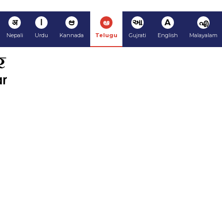
अ
ا
ಆ
ఆ
આ
A
എ
Nepali
Urdu
Kannada
Telugu
Gujrati
English
Malayalam