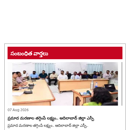
సంబంధిత వార్తలు
07 Aug 2026
ప్రమాద మరణాల తగ్గింపే లక్ష్యం.. ఆదిలాబాద్ జిల్లా ఎస్పీ
ప్రమాద మరణాల తగ్గింపే లక్ష్యం.. ఆదిలాబాద్ జిల్లా ఎస్పీ..