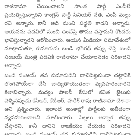
రాజీనామా చేయించాలని సొంత పార్టీ ఎంపీలే
ప్రయత్నిస్తున్నారని కాంగ్రెస్ పార్టీ సీనియర్ నేత, ఎంపీ మల్లు
రవి అన్నారు. కానీ అది మంచి పద్ధతి కాదని అన్నారు.
ఆయనను పదవిలో నుంచి దించేస్తే తాము వస్తామని కొందరు
భావిస్తున్నారని ఆరోపించారు. ఆయన మీడియా సమావేశంలో
మాట్లాడుతూ, కుమారుడు బండి భగీరథ్ తప్పు చేస్తే బండి
సంజయ్ మంత్రి పదవికి రాజీనామా చేయాలనడం సరికాదని
అన్నారు.
బండి సంజయ్ తన కుమారుడిని దాచిపెట్టకుండా చట్టానికి
లొంగిపోయేలా చేసి బాధ్యతాయుతంగా వ్యవహరించారని
కితాబిచ్చారు. మద్యం పాలసీ కేసులో కవిత జైలుకు
వెళ్ళినప్పుడు కేసీఆర్, కేటీఆర్, హరీశ్ రావు రాజీనామా చేశారా
అని ప్రశ్నించారు. ఇలాంటి అంశాల్లో పార్టీలకు అతీతంగా
వ్యవహరించాలని సూచించారు. పిల్లలు అన్నాక తప్పు
చేస్తారని, కానీ దానిని రాజకీయం చేయడం సరికాదని
అన్నారు. బండి సంజయ్ తన కుమారుడిని దాచిపెట్టకుండా