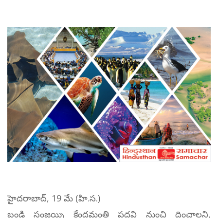
హైదరాబాద్, 19 మే (హి.స.)
బండి సంజయ్ని కేంద్రమంత్రి పదవి నుంచి దించాలని,