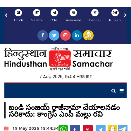
अ
अ
ଏ
অ
বা
ਅ
Hindi
Marathi
Odia
Assamese
Bengali
Punjabi
N
7 Aug 2026, 15:04 HRS IST
బండి సంజయ్ రాజీనామా చేయాలనడం
సరికాదు: కాంగ్రెస్ ఎంపీ మల్లు రవి
WhatsApp
19 May 2026 18:44:54