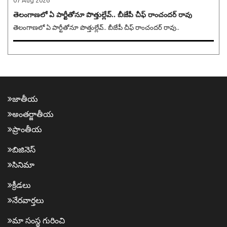
07 Aug 2026
తెలంగాణలో ఏ పార్టీతోనూ పొత్తుల్లేవ్.. బీజేపీ చీఫ్ రాంచందర్ రావు
తెలంగాణలో ఏ పార్టీతోనూ పొత్తుల్లేవ్.. బీజేపీ చీఫ్ రాంచందర్ రావు..
జాతీయ
అంత‌ర్జాతీయ
ప్రాంతీయ‌
బిజినెస్
సినిమా
క్రీడ‌లు
నేర‌వార్త‌లు
మా సంస్థ గురించి