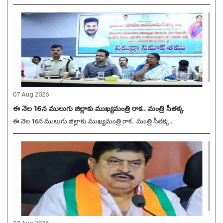
07 Aug 2026
ఈ నెల 16న ములుగు జిల్లాకు ముఖ్యమంత్రి రాక.. మంత్రి సీతక్క
ఈ నెల 16న ములుగు జిల్లాకు ముఖ్యమంత్రి రాక.. మంత్రి సీతక్క..