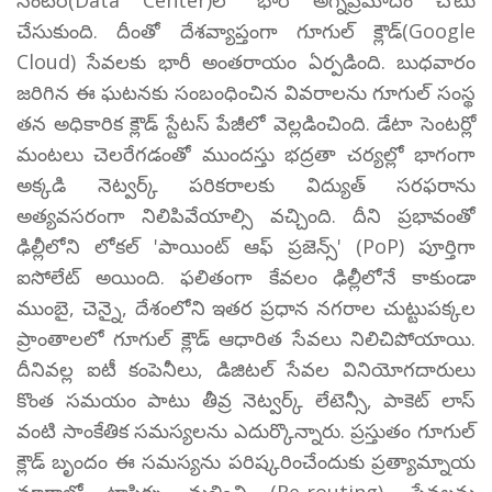
చేసుకుంది. దీంతో దేశవ్యాప్తంగా గూగుల్ క్లౌడ్(Google
Cloud) సేవలకు భారీ అంతరాయం ఏర్పడింది. బుధవారం
జరిగిన ఈ ఘటనకు సంబంధించిన వివరాలను గూగుల్ సంస్థ
తన అధికారిక క్లౌడ్ స్టేటస్ పేజీలో వెల్లడించింది. డేటా సెంటర్లో
మంటలు చెలరేగడంతో ముందస్తు భద్రతా చర్యల్లో భాగంగా
అక్కడి నెట్వర్క్ పరికరాలకు విద్యుత్ సరఫరాను
అత్యవసరంగా నిలిపివేయాల్సి వచ్చింది. దీని ప్రభావంతో
ఢిల్లీలోని లోకల్ 'పాయింట్ ఆఫ్ ప్రజెన్స్' (PoP) పూర్తిగా
ఐసోలేట్ అయింది. ఫలితంగా కేవలం ఢిల్లీలోనే కాకుండా
ముంబై, చెన్నై, దేశంలోని ఇతర ప్రధాన నగరాల చుట్టుపక్కల
ప్రాంతాలలో గూగుల్ క్లౌడ్ ఆధారిత సేవలు నిలిచిపోయాయి.
దీనివల్ల ఐటీ కంపెనీలు, డిజిటల్ సేవల వినియోగదారులు
కొంత సమయం పాటు తీవ్ర నెట్వర్క్ లేటెన్సీ, పాకెట్ లాస్
వంటి సాంకేతిక సమస్యలను ఎదుర్కొన్నారు. ప్రస్తుతం గూగుల్
క్లౌడ్ బృందం ఈ సమస్యను పరిష్కరించేందుకు ప్రత్యామ్నాయ
మార్గాల్లో ట్రాఫిక్ను మళ్లించి (Re-routing), సేవలను