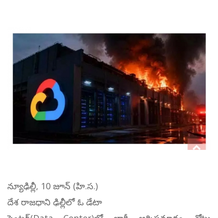
న్యూఢిల్లీ, 10 జూన్ (హి.స.)
దేశ రాజధాని ఢిల్లీలో ఓ డేటా
సెంటర్(Data Center)లో భారీ అగ్నిప్రమాదం చోటు