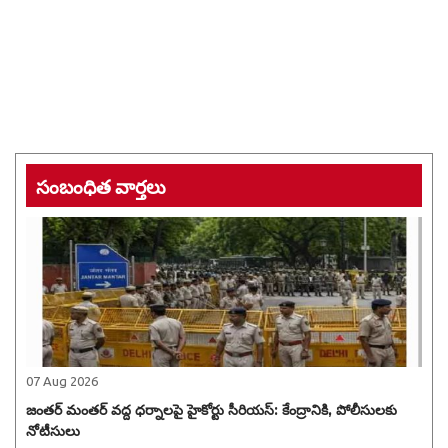
సంబంధిత వార్తలు
07 Aug 2026
జంతర్ మంతర్ వద్ద ధర్నాలపై హైకోర్టు సీరియస్: కేంద్రానికి, పోలీసులకు
నోటీసులు