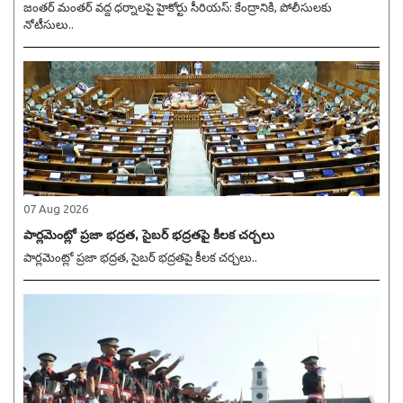
జంతర్ మంతర్ వద్ద ధర్నాలపై హైకోర్టు సీరియస్: కేంద్రానికి, పోలీసులకు
నోటీసులు..
07 Aug 2026
పార్లమెంట్లో ప్రజా భద్రత, సైబర్ భద్రతపై కీలక చర్చలు
పార్లమెంట్లో ప్రజా భద్రత, సైబర్ భద్రతపై కీలక చర్చలు..