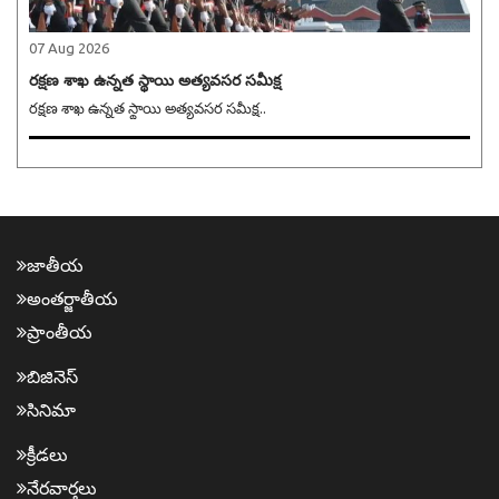
07 Aug 2026
రక్షణ శాఖ ఉన్నత స్థాయి అత్యవసర సమీక్ష
రక్షణ శాఖ ఉన్నత స్థాయి అత్యవసర సమీక్ష..
జాతీయ
అంత‌ర్జాతీయ
ప్రాంతీయ‌
బిజినెస్
సినిమా
క్రీడ‌లు
నేర‌వార్త‌లు