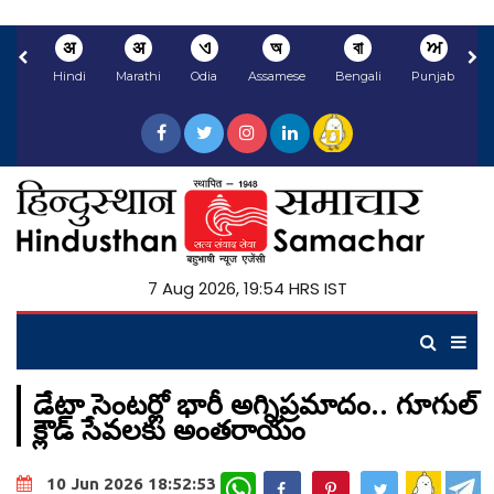
अ
अ
ଏ
অ
বা
ਅ
Hindi
Marathi
Odia
Assamese
Bengali
Punjabi
N
7 Aug 2026, 19:54 HRS IST
డేటా సెంటర్లో భారీ అగ్నిప్రమాదం.. గూగుల్
క్లౌడ్ సేవలకు అంతరాయం
WhatsApp
10 Jun 2026 18:52:53