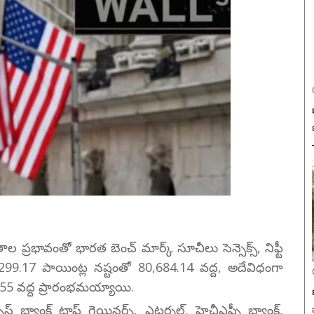
ల ప్రభావంతో భారత బెంచ్ మార్క్ సూచీలు సెన్సెక్స్, నిఫ్టీ
స్ 299.17 పాయింట్ల నష్టంతో 80,684.14 వద్ద, అదేవిధంగా
9.55 వద్ద ప్రారంభమయ్యాయి.
 బ్యాంక్ టాప్ గెయినర్స్, ఎటర్నల్, హెచ్డీఎఫ్సీ బ్యాంక్,