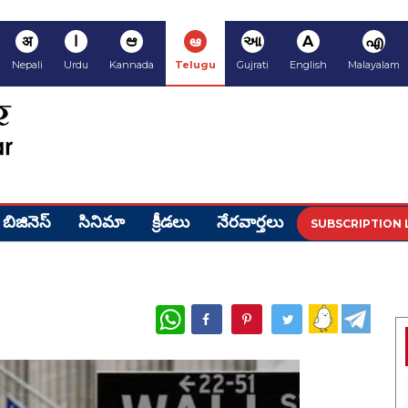
अ
ا
ಆ
ఆ
આ
A
എ
Nepali
Urdu
Kannada
Telugu
Gujrati
English
Malayalam
బిజినెస్
సినిమా
క్రీడ‌లు
నేర‌వార్త‌లు
SUBSCRIPTION 
WhatsApp