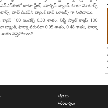
. ఎన్ఎస్ఈలో టాటా స్టీల్, యాక్సిస్ బ్యాంక్, టాటా మోటార్స్
ార్స్, హెచ్ డీఎఫ్‌సీ బ్యాంక్ టాప్ లూజర్స్ గా నిలిచాయి.
్ క్యాప్ 100 ఇండెక్స్ 0.33 శాతం, నిఫ్టీ స్మాల్ క్యాప్ 100
‌యూ బ్యాంక్, ఫార్మా వరుసగా 0.95 శాతం, 0.48 శాతం, ఫార్మా
5 శాతం నష్టపోయింది.
్
క్రీడ‌లు
నేర‌వార్త‌లు