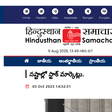
अ
अ
ଏ
অ
বা
ਅ
Hindi
Marathi
Odia
Assamese
Bengali
Punjabi
9 Aug 2026, 13:49 HRS IST
జాతీయ
అంత‌ర్జాతీయ
ప్రాంతీయ‌
నష్టాల్లో స్టాక్‌ మార్కెట్లు.
03 Oct 2025 14:32:31