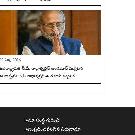
09 Aug 2026
ఉపరాష్ట్రపతి సీ.పీ. రాధాకృష్ణన్ అండమాన్ పర్యటన
ఉపరాష్ట్రపతి సీ.పీ. రాధాకృష్ణన్ అండమాన్ పర్యటన..
మా సంస్థ గురించి
సంప్ర‌దించవ‌ల‌సిన‌ చిరునామా