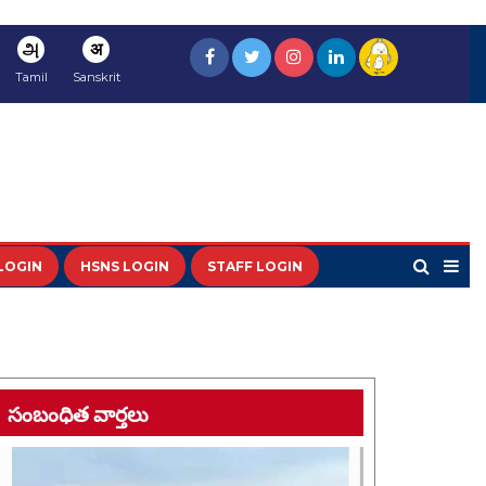
அ
अ
Tamil
Sanskrit
LOGIN
HSNS LOGIN
STAFF LOGIN
సంబంధిత వార్తలు