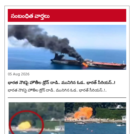
సంబంధిత వార్తలు
05 Aug 2026
భారత నౌకపై హౌతీల డ్రోన్ దాడి.. మునిగిన ఓడ.. భారత్ సీరియస్..!
భారత నౌకపై హౌతీల డ్రోన్ దాడి.. మునిగిన ఓడ.. భారత్ సీరియస్..!..