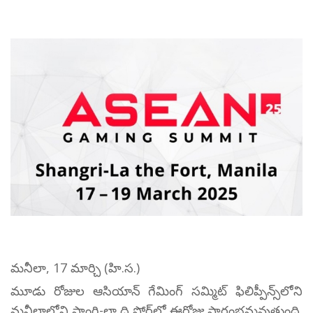
మనీలా, 17 మార్చి (హి.స.)
మూడు రోజుల ఆసియాన్ గేమింగ్ సమ్మిట్ ఫిలిప్పీన్స్‌లోని
మనీలాలోని షాంగ్రి-లా ది ఫోర్ట్‌లో ఈరోజు ప్రారంభమవుతుంది.