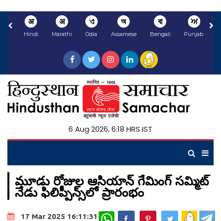
अ
अ
ଏ
অ
বা
ਅ
Hindi
Marathi
Odia
Assamese
Bengali
Punjabi
N
6 Aug 2026, 6:18 HRS IST
మూడు రోజుల ఆసియాన్ గేమింగ్ సమ్మిట్
నేడు ఫిలిప్పీన్స్‌లో ప్రారంభం
WhatsApp
17 Mar 2025 16:11:31