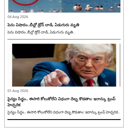
04 Aug 2026
పెను విషాదం..బీచ్లో డ్రోన్ దాడి, ఏడుగురు మృతి
పెను విషాదం..బీచ్లో డ్రోన్ దాడి, ఏడుగురు మృతి..
01 Aug 2026
సైన్యం సిద్ధం.. ఈసారి కోలుకోలేని విధంగా దెబ్బ కొడతాం: ఇరాన్కు ట్రంప్
హెచ్చరిక
సైన్యం సిద్ధం.. ఈసారి కోలుకోలేని విధంగా దెబ్బ కొడతాం: ఇరాన్కు ట్రంప్ హెచ్చరిక..