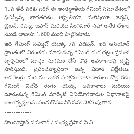
19వ తేదీ వరకు జరిగే ఈ అంతర్జాతీయ గేమింగ్ సమావేశంలో
ఫిలిప్పీన్స్, భారతదేశం, ఆస్ట్రేలియా, మలేషియా, జర్మనీ,
బ్రిటన్, రష్యా, జపాన్ మరియు సింగపూర్ సహా అనేక దేశాల
నుండి దాదాపు 1,600 మంది పాల్గొంటారు.
ఇది గేమింగ్ సమ్మిట్ యొక్క 7వ ఎడిషన్, ఇది ఆసియాన్
ప్రాంతంలో నిరంతరం మారుతున్న గేమింగ్ రంగ చట్రం ప్రపంచ
దృక్పథంలో మార్గం సుగమం చేసే కొత్త అవకాశాలపై దృష్టి
సారిస్తుంది. ప్రపంచవ్యాప్తంగా ఉన్న విధాన నిర్ణేతలు,
ఆపరేటర్లు మరియు ఇతర పరిశ్రమ వాటాదారులు కొత్త రకం
గేమింగ్ వినోద రంగం యొక్క అవకాశాలు మరియు
మారుతున్న గేమింగ్ మార్కెట్ వినియోగదారుల విధానాలపై
అంతర్దృష్టులను పంచుకోవడానికి సమావేశమవుతారు.
---------------
హిందూస్తాన్ సమచార్ / సంధ్య ప్రసాద పి.వి