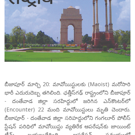
బీజాపూర్ మార్చి 20: మావోయిస్టులకు (Maoist) మరోసారి
భారీ ఎదురుదెబ్బ తగిలింది. ఛత్తీస్‌గఢ్‌ రాష్ట్రంలోని బీజాపూర్
- దంతేవాడ జిల్లా సరహిద్దులో జరిగిన ఎన్‌కౌంటర్‌లో
(Encounter) 22 మంది మావోయిస్టులు మృతి చెందారు.
బీజాపూర్ - దంతేవాడ జిల్లా సరిహద్దులోని గంగలూర్ పోలీస్
స్టేషన్ పరిధిలో మావోయిస్టు వ్యతిరేక ఆపరేషన్‌కు జాయింట్
టీమ్ బయలుదేరింది. ఆపరేషన్ సమయంలో