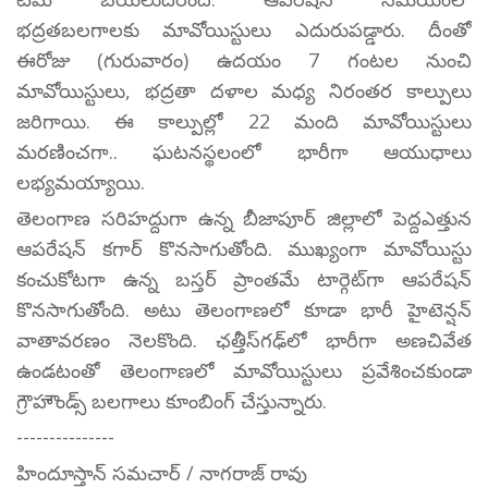
భద్రతబలగాలకు మావోయిస్టులు ఎదురుపడ్డారు. దీంతో
ఈరోజు (గురువారం) ఉదయం 7 గంటల నుంచి
మావోయిస్టులు, భద్రతా దళాల మధ్య నిరంతర కాల్పులు
జరిగాయి. ఈ కాల్పుల్లో 22 మంది మావోయిస్టులు
మరణించగా.. ఘటనస్థలంలో భారీగా ఆయుధాలు
లభ్యమయ్యాయి.
తెలంగాణ సరిహద్దుగా ఉన్న బీజాపూర్ జిల్లాలో పెద్దఎత్తున
ఆపరేషన్ కగార్ కొనసాగుతోంది. ముఖ్యంగా మావోయిస్టు
కంచుకోటగా ఉన్న బస్తర్ ప్రాంతమే టార్గెట్‌గా ఆపరేషన్
కొనసాగుతోంది. అటు తెలంగాణలో కూడా భారీ హైటెన్షన్
వాతావరణం నెలకొంది. ఛత్తీస్‌గఢ్‌లో భారీగా అణచివేత
ఉండటంతో తెలంగాణలో మావోయిస్టులు ప్రవేశించకుండా
గ్రౌహౌండ్స్ బలగాలు కూంబింగ్ చేస్తున్నారు.
---------------
హిందూస్తాన్ సమచార్ / నాగరాజ్ రావు