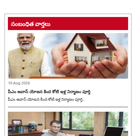
సంబంధిత వార్తలు
10 Aug 2026
పీఎం ఆవాస్ యోజన కింద కోటి ఇళ్ల నిర్మాణం పూర్తి
పీఎం ఆవాస్ యోజన కింద కోటి ఇళ్ల నిర్మాణం పూర్తి..