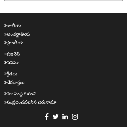
జాతీయ
అంత‌ర్జాతీయ
ప్రాంతీయ‌
బిజినెస్
సినిమా
క్రీడ‌లు
నేర‌వార్త‌లు
మా సంస్థ గురించి
సంప్ర‌దించవ‌ల‌సిన‌ చిరునామా