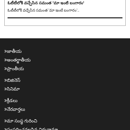
ఓటీటీలోకి వచ్చేసిన సమంత 'మా ఇంటి బంగారం'
ఓటీటీలోకి వచ్చేసిన సమంత 'మా ఇంటి బంగారం'..
జాతీయ
అంత‌ర్జాతీయ
ప్రాంతీయ‌
బిజినెస్
సినిమా
క్రీడ‌లు
నేర‌వార్త‌లు
మా సంస్థ గురించి
సంప్ర‌దించవ‌ల‌సిన‌ చిరునామా