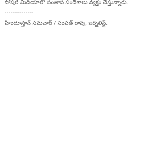
సోషల్ మీడియాలో సంతాప సందేశాలు వ్యక్తం చేస్తున్నారు.
---------------
హిందూస్తాన్ సమచార్ / సంపత్ రావు, జర్నలిస్ట్..