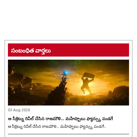
సంబంధిత వార్తలు
03 Aug 2026
ఆ సీక్రెట్ను రివీల్ చేసిన రాజమౌళి... మహేష్బాబు ఫ్యాన్స్కు పండగే
ఆ సీక్రెట్ను రివీల్ చేసిన రాజమౌళి... మహేష్బాబు ఫ్యాన్స్కు పండగే..