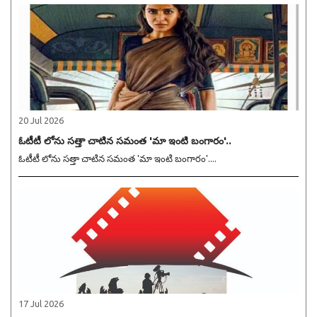
20 Jul 2026
ఓటీటీ లోను సత్తా చాటిన సమంత 'మా ఇంటి బంగారం'..
ఓటీటీ లోను సత్తా చాటిన సమంత 'మా ఇంటి బంగారం'....
17 Jul 2026