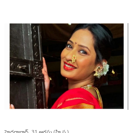
హైదరాబాద్, 31 ఆగస్టు (హి.స.)