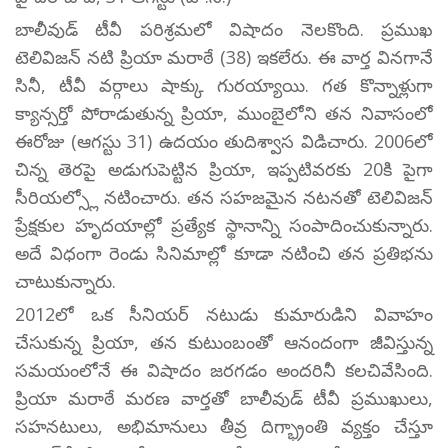
బాలీవుడ్ టీవీ పరిశ్రమలో విషాదం నెలకొంది. ప్రముఖ
టెలివిజన్ నటి ప్రియా మరాఠే (38) ఇకలేరు. ఈ వార్త వినగానే
సినీ, టీవీ వర్గాలు షాక్కు గురయ్యాయి. గత కొన్నాళ్లుగా
క్యాన్సర్తో పోరాడుతున్న ప్రియా, ముంబైలోని తన నివాసంలో
ఈరోజు (ఆగస్టు 31) ఉదయం తుదిశ్వాస విడిచారు. 2006లో
చిన్న తెరపై అడుగుపెట్టిన ప్రియా, ఇప్పటివరకు 20కి పైగా
సీరియల్స్లో నటించారు. తన సహజమైన నటనతో టెలివిజన్
ప్రేక్షకుల హృదయాల్లో ప్రత్యేక స్థానాన్ని సంపాదించుకున్నారు.
అదే విధంగా రెండు సినిమాల్లో కూడా నటించి తన ప్రతిభను
చాటుకున్నారు.
2012లో ఒక సీనియర్ నటుడు కుమారుడిని వివాహం
చేసుకున్న ప్రియా, తన కుటుంబంతో ఆనందంగా జీవిస్తున్న
సమయంలోనే ఈ విషాదం జరగడం అందరినీ కలచివేసింది.
ప్రియా మరాఠే మరణ వార్తతో బాలీవుడ్ టీవీ ప్రముఖులు,
సహనటులు, అభిమానులు తీవ్ర దిగ్భ్రాంతి వ్యక్తం చేస్తూ