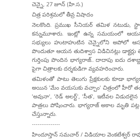
చెన్నై, 27 జూన్ (హి.స.)
చిత్ర పరిశ్రమలో తీవ్ర విషాదం
నెలకొంది. ప్రముఖ సీనియర్ తమిళ నటుడు, స్టార
కన్నుమూశారు. ఇంట్లో ఉన్న సమయంలో ఆయనకు
సభ్యులు హుటాహుటిన చెన్నైలోని అపోలో ఆసుప
పొందుతూ ఆయన తుదిశ్వాస విడిచినట్లు డాక్టర్లు తెలి
గుర్తింపు పొందిన భాగ్యరాజ్.. దాదాపు ఐదు దశాబ్ద
పైగా చిత్రాలకు దర్శకుడిగా వ్యవహరించారు.
తమిళంతో పాటు తెలుగు ప్రేక్షకులకు కూడా భాగ్
అయిన 'మేం వయసుకు వచ్చాం' చిత్రంలో హీరో తం
'అవునా', 'రెడ్ అలర్ట్', 'సీత', ఇటీవల విడుదలైన 
పాత్రలు పోషించారు. భాగ్యరాజ్ అకాల మృతి పట్ల ట
చేస్తున్నారు.
---------------
హిందూస్తాన్ సమచార్ / విడియాల వెంకటేశ్వర్ రా