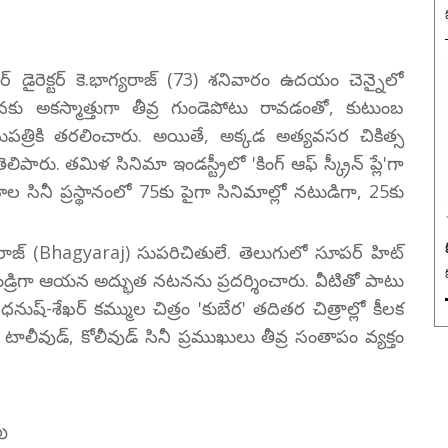
్ డైరెక్టర్ కె.భాగ్యరాజ్ (73) శనివారం ఉదయం చెన్నైలో
 అకస్మాత్తుగా తీవ్ర గుండెపోటు రావడంతో, కుటుంబ
త్రికి తరలించారు. అయితే, అక్కడ అత్యవసర చికిత్స
పారు. తమిళ సినిమా ఇండస్ట్రీలో 'కింగ్ ఆఫ్ స్క్రీన్ ప్లే'గా
ాల సినీ ప్రస్థానంలో 75కు పైగా సినిమాల్లో నటుడిగా, 25కు
యరాజ్ (Bhagyaraj) సుపరిచితులే. తెలుగులో సూపర్ హిట్
డ్రిగా ఆయన అద్భుత నటనను ప్రదర్శించారు. వీటితో పాటు
ధనుష్-శేఖర్ కమ్ముల చిత్రం 'కుబేర' తదితర చిత్రాల్లో కీలక
ాలీవుడ్, కోలీవుడ్ సినీ ప్రముఖులు తీవ్ర సంతాపం వ్యక్తం
వు