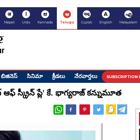
अ
ا
ಆ
ఆ
આ
A
എ
Nepali
Urdu
Kannada
Telugu
Gujrati
English
Malayalam
బిజినెస్
సినిమా
క్రీడ‌లు
నేర‌వార్త‌లు
SUBSCRIPTION 
్ ఆఫ్ స్క్రీన్ ప్లే' కే. భాగ్యరాజ్ కన్నుమూత
WhatsApp