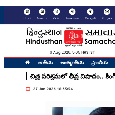
अ
अ
ଏ
অ
বা
ਅ
Hindi
Marathi
Odia
Assamese
Bengali
Punjabi
6 Aug 2026, 5:05 HRS IST
జాతీయ
అంత‌ర్జాతీయ
ప్రాంతీయ‌
చిత్ర పరిశ్రమలో తీవ్ర విషాదం.. కింగ
27 Jun 2026 18:35:54