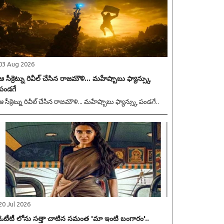
03 Aug 2026
ఆ సీక్రెట్ను రివీల్ చేసిన రాజమౌళి... మహేష్బాబు ఫ్యాన్స్కు
పండగే
ఆ సీక్రెట్ను రివీల్ చేసిన రాజమౌళి... మహేష్బాబు ఫ్యాన్స్కు పండగే..
20 Jul 2026
ఓటీటీ లోను సత్తా చాటిన సమంత 'మా ఇంటి బంగారం'..