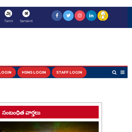
அ
अ
Tamil
Sanskrit
LOGIN
HSNS LOGIN
STAFF LOGIN
సంబంధిత వార్తలు