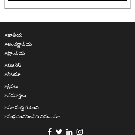
జాతీయ
అంత‌ర్జాతీయ
ప్రాంతీయ‌
బిజినెస్
సినిమా
క్రీడ‌లు
నేర‌వార్త‌లు
మా సంస్థ గురించి
సంప్ర‌దించవ‌ల‌సిన‌ చిరునామా