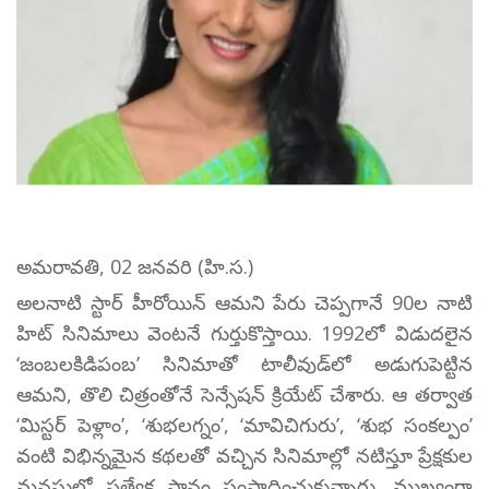
అమరావతి, 02 జనవరి (హి.స.)
అలనాటి స్టార్ హీరోయిన్ ఆమని పేరు చెప్పగానే 90ల నాటి
హిట్ సినిమాలు వెంటనే గుర్తుకొస్తాయి. 1992లో విడుదలైన
‘జంబలకిడిపంబ’ సినిమాతో టాలీవుడ్‌లో అడుగుపెట్టిన
ఆమని, తొలి చిత్రంతోనే సెన్సేషన్ క్రియేట్ చేశారు. ఆ తర్వాత
‘మిస్టర్ పెళ్లాం’, ‘శుభలగ్నం’, ‘మావిచిగురు’, ‘శుభ సంకల్పం’
వంటి విభిన్నమైన కథలతో వచ్చిన సినిమాల్లో నటిస్తూ ప్రేక్షకుల
మనసుల్లో ప్రత్యేక స్థానం సంపాదించుకున్నారు. ముఖ్యంగా