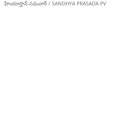
హిందూస్తాన్ సమచార్ / SANDHYA PRASADA PV