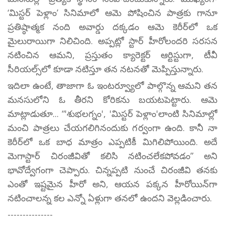
‘మిస్టర్ పెళ్లాం’ సినిమాలో ఆమె పోషించిన పాత్రకు గానూ
ప్రతిష్ఠాత్మక నంది అవార్డు దక్కడం ఆమె కెరీర్‌లో ఒక
మైలురాయిగా నిలిచింది. అప్పట్లో స్టార్ హీరోలందరి సరసన
నటించిన ఆమని, ప్రస్తుతం క్యారెక్టర్ ఆర్టిస్టుగా, టీవీ
సీరియల్స్‌లో కూడా నటిస్తూ తన నటనతో మెప్పిస్తున్నారు.
ఇదిలా ఉంటే, తాజాగా ఓ ఇంటర్వ్యూలో పాల్గొన్న ఆమని తన
మనసులోని ఓ తీరని కోరికను బయటపెట్టారు. ఆమె
మాట్లాడుతూ... “'శుభలగ్నం', 'మిస్టర్ పెళ్లాం'లాంటి సినిమాల్లో
మంచి పాత్రలు చేయగలిగినందుకు గర్వంగా ఉంది. కానీ నా
కెరీర్‌లో ఒక బాధ మాత్రం ఎప్పటికీ మిగిలిపోయింది. అదే
మెగాస్టార్ చిరంజీవితో కలిసి నటించలేకపోవడం” అని
భావోద్వేగంగా చెప్పారు. చిన్నప్పటి నుంచే చిరంజీవి తనకు
ఎంతో ఇష్టమైన హీరో అని, ఆయన పక్కన హీరోయిన్‌గా
నటించాలన్న కల ఎన్నో ఏళ్లుగా తనలో ఉందని వెల్లడించారు.
---------------