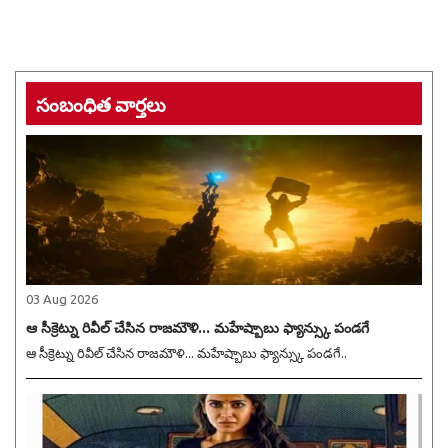
సంబంధిత వార్తలు
03 Aug 2026
ఆ సీక్రెట్ను రివీల్ చేసిన రాజమౌళి... మహేష్బాబు ఫ్యాన్స్కు పండగే
ఆ సీక్రెట్ను రివీల్ చేసిన రాజమౌళి... మహేష్బాబు ఫ్యాన్స్కు పండగే..