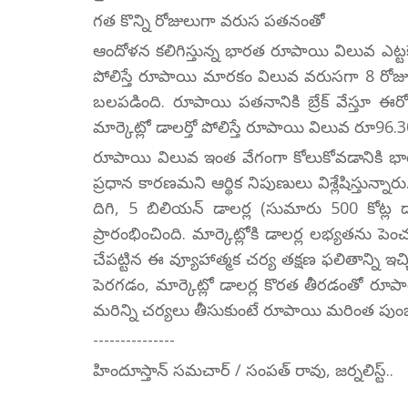
గత కొన్ని రోజులుగా వరుస పతనంతో
ఆందోళన కలిగిస్తున్న భారత రూపాయి విలువ ఎట్టకే
పోలిస్తే రూపాయి మారకం విలువ వరుసగా 8 రోజుల పా
బలపడింది. రూపాయి పతనానికి బ్రేక్ వేస్తూ ఈర
మార్కెట్లో డాలర్తో పోలిస్తే రూపాయి విలువ రూ96.30 
రూపాయి విలువ ఇంత వేగంగా కోలుకోవడానికి భారత
ప్రధాన కారణమని ఆర్థిక నిపుణులు విశ్లేషిస్తున్నా
దిగి, 5 బిలియన్ డాలర్ల (సుమారు 500 కోట్ల డాల
ప్రారంభించింది. మార్కెట్లోకి డాలర్ల లభ్యతను పెం
చేపట్టిన ఈ వ్యూహాత్మక చర్య తక్షణ ఫలితాన్ని ఇచ్చ
పెరగడం, మార్కెట్లో డాలర్ల కొరత తీరడంతో రూపా
మరిన్ని చర్యలు తీసుకుంటే రూపాయి మరింత పుంజు
---------------
హిందూస్తాన్ సమచార్ / సంపత్ రావు, జర్నలిస్ట్..