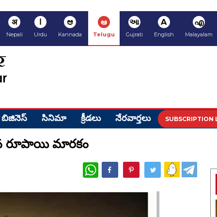
अ
ا
ಆ
ఆ
આ
A
എ
Nepali
Urdu
Kannada
Telugu
Gujrati
English
Malayalam
బిజినెస్
సినిమా
క్రీడ‌లు
నేర‌వార్త‌లు
SUBSCRIPTION 
న రూపాయి మారకం
WhatsApp