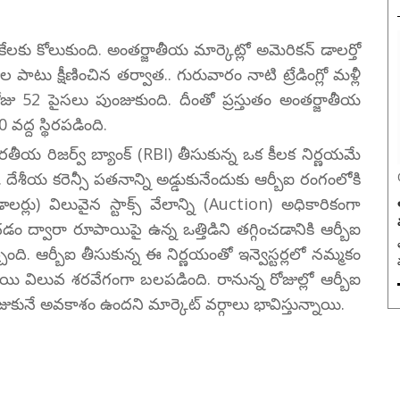
లకు కోలుకుంది. అంతర్జాతీయ మార్కెట్లో అమెరికన్ డాలర్తో
టు క్షీణించిన తర్వాత.. గురువారం నాటి ట్రేడింగ్లో మళ్లీ
ోజు 52 పైసలు పుంజుకుంది. దీంతో ప్రస్తుతం అంతర్జాతీయ
వద్ద స్థిరపడింది.
ీయ రిజర్వ్ బ్యాంక్ (RBI) తీసుకున్న ఒక కీలక నిర్ణయమే
రు. దేశీయ కరెన్సీ పతనాన్ని అడ్డుకునేందుకు ఆర్బీఐ రంగంలోకి
ర్లు) విలువైన స్టాక్స్ వేలాన్ని (Auction) అధికారికంగా
చడం ద్వారా రూపాయిపై ఉన్న ఒత్తిడిని తగ్గించడానికి ఆర్బీఐ
త
ింది. ఆర్బీఐ తీసుకున్న ఈ నిర్ణయంతో ఇన్వెస్టర్లలో నమ్మకం
యి విలువ శరవేగంగా బలపడింది. రానున్న రోజుల్లో ఆర్బీఐ
కునే అవకాశం ఉందని మార్కెట్ వర్గాలు భావిస్తున్నాయి.