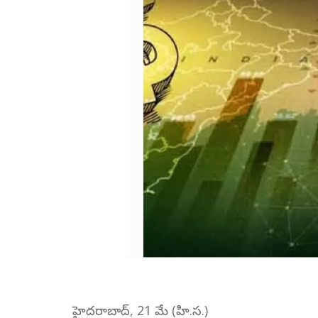
హైదరాబాద్, 21 మే (హి.స.)