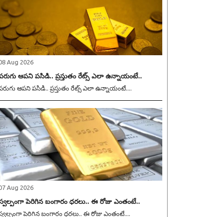
08 Aug 2026
పరుగు ఆపని పసిడి.. ప్రస్తుతం రేట్స్ ఎలా ఉన్నాయంటే..
పరుగు ఆపని పసిడి.. ప్రస్తుతం రేట్స్ ఎలా ఉన్నాయంటే....
07 Aug 2026
స్వల్పంగా పెరిగిన బంగారం ధరలు.. ఈ రోజు ఎంతంటే..
స్వల్పంగా పెరిగిన బంగారం ధరలు.. ఈ రోజు ఎంతంటే....