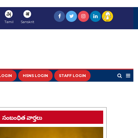
அ
अ
Tamil
Sanskrit
LOGIN
HSNS LOGIN
STAFF LOGIN
సంబంధిత వార్తలు