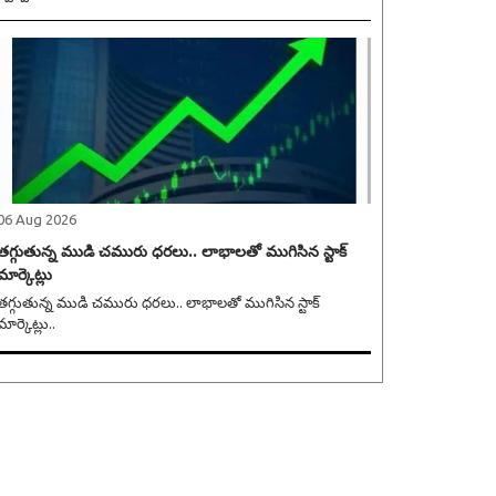
06 Aug 2026
తగ్గుతున్న ముడి చమురు ధరలు.. లాభాలతో ముగిసిన స్టాక్
మార్కెట్లు
గ్గుతున్న ముడి చమురు ధరలు.. లాభాలతో ముగిసిన స్టాక్
మార్కెట్లు..