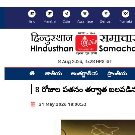
अ
अ
ଏ
অ
বা
ਅ
Hindi
Marathi
Odia
Assamese
Bengali
Punjabi
8 Aug 2026, 15:28 HRS IST
జాతీయ
అంత‌ర్జాతీయ
ప్రాంతీయ‌
8 రోజుల పతనం తర్వాత బలపడి
21 May 2026 18:00:53