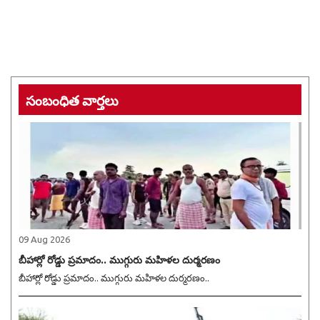
సంబంధిత వార్తలు
09 Aug 2026
బీహార్లో రోడ్డు ప్రమాదం.. ముగ్గురు మహిళల దుర్మరణం
బీహార్లో రోడ్డు ప్రమాదం.. ముగ్గురు మహిళల దుర్మరణం..