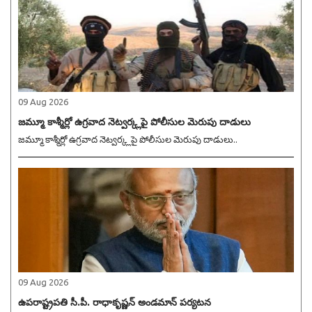
09 Aug 2026
జమ్మూ కాశ్మీర్లో ఉగ్రవాద నెట్వర్క్లపై పోలీసుల మెరుపు దాడులు
జమ్మూ కాశ్మీర్లో ఉగ్రవాద నెట్వర్క్లపై పోలీసుల మెరుపు దాడులు..
09 Aug 2026
ఉపరాష్ట్రపతి సీ.పీ. రాధాకృష్ణన్ అండమాన్ పర్యటన