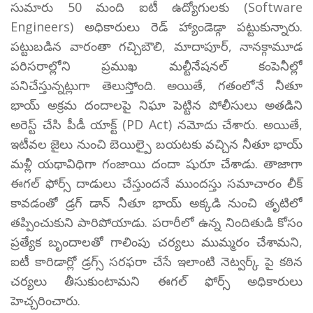
సుమారు 50 మంది ఐటీ ఉద్యోగులకు (Software
Engineers) అధికారులు రెడ్ హ్యాండెడ్గా పట్టుకున్నారు.
పట్టుబడిన వారంతా గచ్చిబౌలి, మాదాపూర్, నానక్గామూడ
పరిసరాల్లోని ప్రముఖ మల్టీనేషనల్ కంపెనీల్లో
పనిచేస్తున్నట్లుగా తెలుస్తోంది. అయితే, గతంలోనే నీతూ
భాయ్ అక్రమ దందాలపై నిఘా పెట్టిన పోలీసులు అతడిని
అరెస్ట్ చేసి పీడీ యాక్ట్ (PD Act) నమోదు చేశారు. అయితే,
ఇటీవల జైలు నుంచి బెయిల్పై బయటకు వచ్చిన నీతూ భాయ్
మళ్లీ యథావిధిగా గంజాయి దందా షురూ చేశాడు. తాజాగా
ఈగల్ ఫోర్స్ దాడులు చేస్తుందనే ముందస్తు సమాచారం లీక్
కావడంతో డ్రగ్ డాన్ నీతూ భాయ్ అక్కడి నుంచి తృటిలో
తప్పించుకుని పారిపోయాడు. పరారీలో ఉన్న నిందితుడి కోసం
ప్రత్యేక బృందాలతో గాలింపు చర్యలు ముమ్మరం చేశామని,
ఐటీ కారిడార్లో డ్రగ్స్ సరఫరా చేసే ఇలాంటి నెట్వర్క్ పై కఠిన
చర్యలు తీసుకుంటామని ఈగల్ ఫోర్స్ అధికారులు
హెచ్చరించారు.