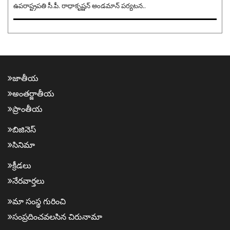
ఉపరాష్ట్రపతి సీ.పీ. రాధాకృష్ణన్ అండమాన్ పర్యటన..
జాతీయ
అంత‌ర్జాతీయ
ప్రాంతీయ‌
బిజినెస్
సినిమా
క్రీడ‌లు
నేర‌వార్త‌లు
మా సంస్థ గురించి
సంప్ర‌దించవ‌ల‌సిన‌ చిరునామా