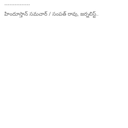
---------------
హిందూస్తాన్ సమచార్ / సంపత్ రావు, జర్నలిస్ట్..