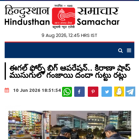
9 Aug 2026, 12:45 HRS IST
ఈగల్ ఫోర్స్ బిగ్ ఆపరేషన్.. కిరాణా షాప్
ముసుగులో గంజాయి దందా గుట్టు రట్లు
WhatsApp
10 Jun 2026 18:51:54