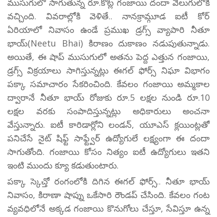
ముసుగులో సాగుతున్న రూ.కోట్ల గంజాయి దందా వెలుగులోకి
వచ్చింది. వివరాల్లోకి వెళితే.. నానక్రామ్గూడ ఐటీ కోర్
ఏరియాలో నివాసం ఉండే ప్రముఖ డ్రగ్స్ వ్యాపారి నీతూ
భాయ్(Neetu Bhai) కిరాణం దుకాణం నడుపుతున్నాడు.
అయితే, ఈ షాప్ ముసుగులో అతను పెద్ద ఎత్తున గంజాయి,
డ్రగ్స్ విక్రయాలు సాగిస్తున్నట్లు ఈగల్ ఫోర్స్ నిఘా విభాగం
పక్కా సమాచారం సేకరించింది. కేవలం గంజాయి అమ్మకాల
ద్వారానే నీతూ భాయ్ రోజుకు రూ.5 లక్షల నుండి రూ.10
లక్షల వరకు సంపాదిస్తున్నట్లు అధికారులు అంచనా
వేస్తున్నారు. ఐటీ కారిడార్లోని లండన్, యూఎస్ క్లయింట్లతో
పనిచేసే నైట్ షిఫ్ట్ సాఫ్ట్వేర్ ఉద్యోగులే లక్ష్యంగా ఈ దందా
సాగుతోంది. గంజాయి కోసం నిత్యం ఐటీ ఉద్యోగులు ఇతని
ఇంటి ముందు క్యూ కడుతుంటారు.
పక్కా స్కెచ్తో రంగంలోకి దిగిన ఈగల్ ఫోర్స్.. నీతూ భాయ్
నివాసం, కిరాణా షాప్ను ఒకేసారి రౌండప్ చేసింది. కేవలం గంట
వ్యవధిలోనే అక్కడ గంజాయి కొనుగోలు చేస్తూ, సేవిస్తూ ఉన్న