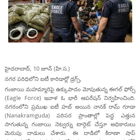
హైదరాబాద్, 10 జూన్ (హి.స.)
నగర పరిధిలోని ఐటీ కారిడార్లో డ్రగ్స్,
గంజాయి మహమ్మారిపై ఉక్కుపాదం మోపుతున్న ఈగల్ ఫోర్స్
(Eagle Force) ఇవాళ ఓ భారీ ఆపరేషన్ నిర్వహించింది.
నగరంలోని ప్రముఖ ఐటీ హబ్ అయిన నానక్ రామ్ గూడా
(Nanakramguda) పరిసర ప్రాంతాల్లో పెద్ద ఎత్తున
సాగుతున్న గంజాయి నెట్వర్ను టార్గెట్ చేస్తూ అధికారులు
మెరుపు దాడులు చేశారు. ఈ దాడిలో కిరాణా షాప్