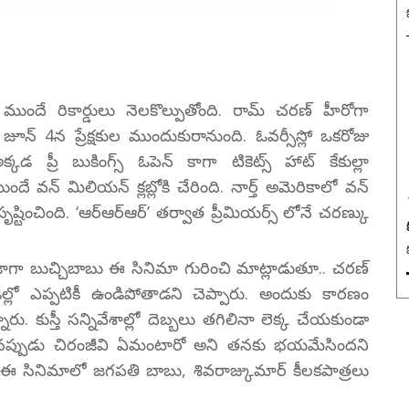
 ముందే రికార్డులు నెలకొల్పుతోంది. రామ్ చరణ్ హీరోగా
జూన్ 4న ప్రేక్షకుల ముందుకురానుంది. ఓవర్సీస్లో ఒకరోజు
ప్రీ బుకింగ్స్ ఓపెన్ కాగా టికెట్స్ హాట్ కేకుల్లా
దే వన్ మిలియన్ క్లబ్లోకి చేరింది. నార్త్ అమెరికాలో వన్
 సృష్టించింది. ‘ఆర్ఆర్ఆర్’ తర్వాత ప్రీమియర్స్ లోనే చరణ్కు
ాజాగా బుచ్చిబాబు ఈ సినిమా గురించి మాట్లాడుతూ.. చరణ్
ండెల్లో ఎప్పటికీ ఉండిపోతాడని చెప్పారు. అందుకు కారణం
. కుస్తీ సన్నివేశాల్లో దెబ్బలు తగిలినా లెక్క చేయకుండా
ినప్పుడు చిరంజీవి ఏమంటారో అని తనకు భయమేసిందని
న ఈ సినిమాలో జగపతి బాబు, శివరాజ్కుమార్ కీలకపాత్రలు