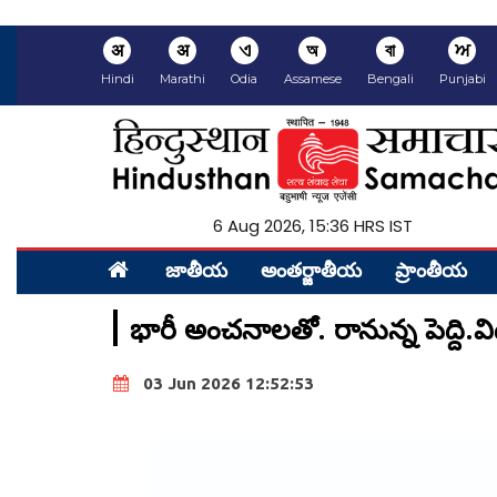
अ
अ
ଏ
অ
বা
ਅ
Hindi
Marathi
Odia
Assamese
Bengali
Punjabi
6 Aug 2026, 15:36 HRS IST
జాతీయ
అంత‌ర్జాతీయ
ప్రాంతీయ‌
భారీ అంచనాలతో. రానున్న పెద్ది.వ
03 Jun 2026 12:52:53