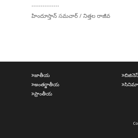
---------------
హిందూస్తాన్ సమచార్ / నిత్తల రాజీవ
జాతీయ
బిజినెస
అంత‌ర్జాతీయ
సినిమా
ప్రాంతీయ‌
Co