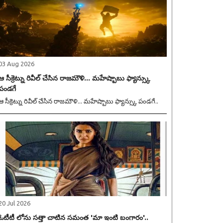
03 Aug 2026
ఆ సీక్రెట్ను రివీల్ చేసిన రాజమౌళి... మహేష్బాబు ఫ్యాన్స్కు
పండగే
ఆ సీక్రెట్ను రివీల్ చేసిన రాజమౌళి... మహేష్బాబు ఫ్యాన్స్కు పండగే..
20 Jul 2026
ఓటీటీ లోను సత్తా చాటిన సమంత 'మా ఇంటి బంగారం'..