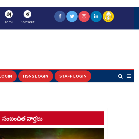
அ
अ
Tamil
Sanskrit
LOGIN
HSNS LOGIN
STAFF LOGIN
సంబంధిత వార్తలు