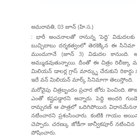
అమరావతి, 03 జూన్ (హి.స.)
: భారీ అంచనాలతో రానున్న ‘పెద్ది’ విడుదలకు
బుచ్చిబాబు దర్శకత్వంలో తెరకెక్కిన ఈ సినిమా 
ముందుగానే (జూన్ 3) విడుదల కానుంది. అక్కడ 
అమ్ముడవుతున్నాయి. దీంతో ఈ చిత్రం రిలీజ్కు ముం
మిలియన్ డాలర్ల గ్రాస్ మార్క్ను చేరుకుని రికార్డు
ఇదే వన్ మిలియన్ మార్క్ సినిమాగా తెలుస్తోంది.
మరోవైపు చిత్రబృందం ప్రచార జోరు పెంచింది. త
ఎంతో కష్టపడ్డారని అన్నారు. పెద్ది అందరి గు
రామ్చరణ్ ఆ పాత్రలో ఒదిగిపోయిన విధానమేనన్నారు
నటించారని ప్రశంసించారు. కంటికి గాయం అయ
చెప్పారు. చరణ్కు జోడీగా జాన్వీకపూర్ నటించి
పోషించారు.