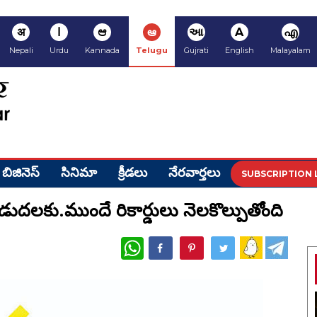
अ
ا
ಆ
ఆ
આ
A
എ
Nepali
Urdu
Kannada
Telugu
Gujrati
English
Malayalam
బిజినెస్
సినిమా
క్రీడ‌లు
నేర‌వార్త‌లు
SUBSCRIPTION 
ిడుదలకు.ముందే రికార్డులు నెలకొల్పుతోంది
WhatsApp