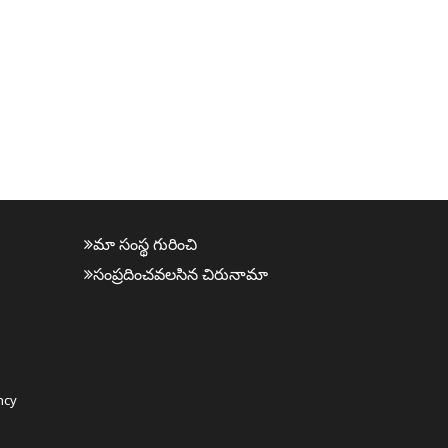
మా సంస్థ గురించి
సంప్ర‌దించవ‌ల‌సిన‌ చిరునామా
ncy