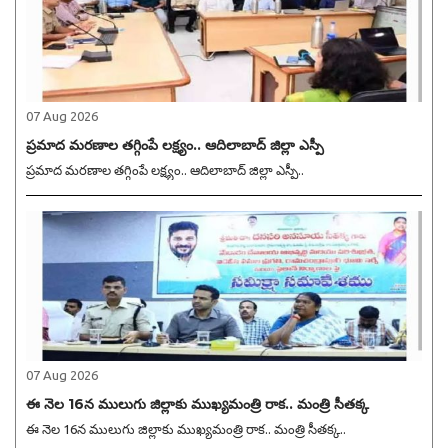
07 Aug 2026
ప్రమాద మరణాల తగ్గింపే లక్ష్యం.. ఆదిలాబాద్ జిల్లా ఎస్పీ
ప్రమాద మరణాల తగ్గింపే లక్ష్యం.. ఆదిలాబాద్ జిల్లా ఎస్పీ..
07 Aug 2026
ఈ నెల 16న ములుగు జిల్లాకు ముఖ్యమంత్రి రాక.. మంత్రి సీతక్క
ఈ నెల 16న ములుగు జిల్లాకు ముఖ్యమంత్రి రాక.. మంత్రి సీతక్క..