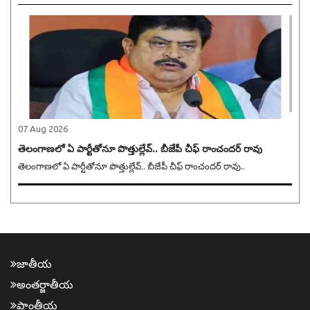
07 Aug 2026
తెలంగాణలో ఏ పార్టీతోనూ పొత్తుల్లేవ్.. బీజేపీ చీఫ్ రాంచందర్ రావు
తెలంగాణలో ఏ పార్టీతోనూ పొత్తుల్లేవ్.. బీజేపీ చీఫ్ రాంచందర్ రావు..
జాతీయ
అంత‌ర్జాతీయ
ప్రాంతీయ‌