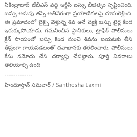
సికింద్రాబాద్ జేబీఎస్ వద్ద ఆర్టీసీ బస్సు బీభత్సం సృష్టించింది.
బస్సు అదుపు తప్పి అతివేగంగా ప్రయాణికులపై దూసుకెళ్లింది.
ఈ ప్రమాదంలో బైక్పై వెళ్తున్న శివ అనే వ్యక్తి బస్సు టైర్ల కింద
ఇరుక్కుపోయాడు. గమనించిన స్థానికులు, ట్రాఫిక్ పోలీసులు
క్రేన్ సాయంతో బస్సు కింద నుంచి శివను బయటకు తీసి
తీవ్రంగా గాయపడటంతో దవాఖానకు తరలించారు. పోలీసులు
కేసు నమోదు చేసి దర్యాప్తు చేపట్టారు. పూర్తి వివరాలు
తెలియాల్సి ఉంది
---------------
హిందూస్తాన్ సమచార్ / Santhosha Laxmi