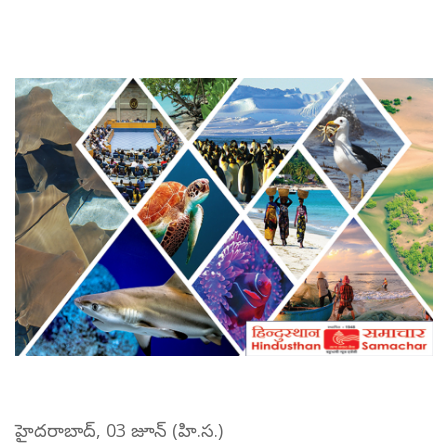
హైదరాబాద్, 03 జూన్ (హి.స.)