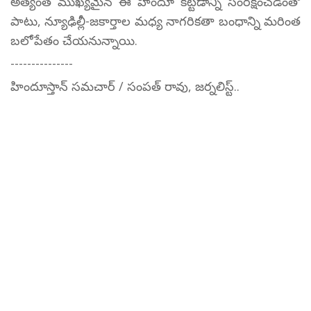
అత్యంత ముఖ్యమైన ఈ హిందూ కట్టడాన్ని సంరక్షించడంతో
పాటు, న్యూఢిల్లీ-జకార్తాల మధ్య నాగరికతా బంధాన్ని మరింత
బలోపేతం చేయనున్నాయి.
---------------
హిందూస్తాన్ సమచార్ / సంపత్ రావు, జర్నలిస్ట్..