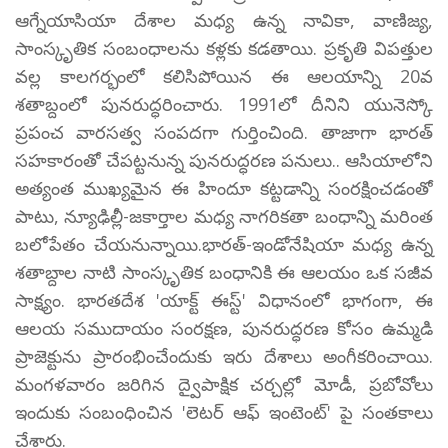
ఆగ్నేయాసియా దేశాల మధ్య ఉన్న నావికా, వాణిజ్య,
సాంస్కృతిక సంబంధాలను కళ్లకు కడతాయి. ప్రకృతి విపత్తుల
వల్ల కాలగర్భంలో కలిసిపోయిన ఈ ఆలయాన్ని 20వ
శతాబ్దంలో పునరుద్ధరించారు. 1991లో దీనిని యునెస్కో
ప్రపంచ వారసత్వ సంపదగా గుర్తించింది. తాజాగా భారత్
సహకారంతో చేపట్టనున్న పునరుద్ధరణ పనులు.. ఆసియాలోని
అత్యంత ముఖ్యమైన ఈ హిందూ కట్టడాన్ని సంరక్షించడంతో
పాటు, న్యూఢిల్లీ-జకార్తాల మధ్య నాగరికతా బంధాన్ని మరింత
బలోపేతం చేయనున్నాయి.భారత్-ఇండోనేషియా మధ్య ఉన్న
శతాబ్దాల నాటి సాంస్కృతిక బంధానికి ఈ ఆలయం ఒక సజీవ
సాక్ష్యం. భారతదేశ 'యాక్ట్ ఈస్ట్' విధానంలో భాగంగా, ఈ
ఆలయ సముదాయం సంరక్షణ, పునరుద్ధరణ కోసం ఉమ్మడి
ప్రాజెక్టును ప్రారంభించేందుకు ఇరు దేశాలు అంగీకరించాయి.
మంగళవారం జరిగిన ద్వైపాక్షిక చర్చల్లో మోడీ, ప్రబోవోలు
ఇందుకు సంబంధించిన 'లెటర్ ఆఫ్ ఇంటెంట్' పై సంతకాలు
చేశారు.