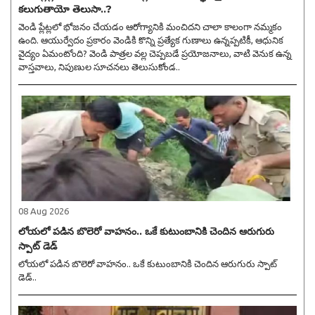
కలుగుతాయో తెలుసా..?
వెండి ప్లేట్లలో భోజనం చేయడం ఆరోగ్యానికి మంచిదని చాలా కాలంగా నమ్మకం
ఉంది. ఆయుర్వేదం ప్రకారం వెండికి కొన్ని ప్రత్యేక గుణాలు ఉన్నప్పటికీ, ఆధునిక
వైద్యం ఏమంటోంది? వెండి పాత్రల వల్ల చెప్పబడే ప్రయోజనాలు, వాటి వెనుక ఉన్న
వాస్తవాలు, నిపుణుల సూచనలు తెలుసుకోండ..
08 Aug 2026
లోయలో పడిన బొలెరో వాహనం.. ఒకే కుటుంబానికి చెందిన ఆరుగురు
స్పాట్ డెడ్
లోయలో పడిన బొలెరో వాహనం.. ఒకే కుటుంబానికి చెందిన ఆరుగురు స్పాట్
డెడ్..