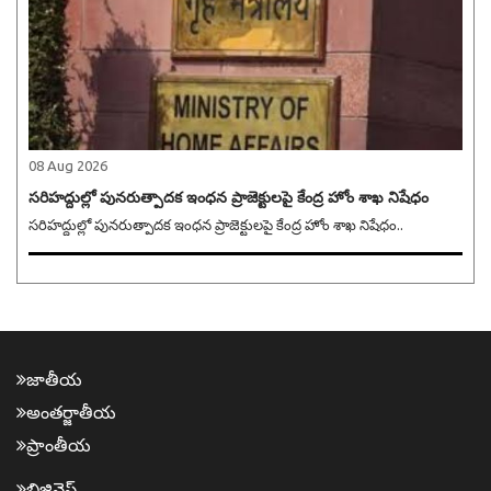
08 Aug 2026
సరిహద్దుల్లో పునరుత్పాదక ఇంధన ప్రాజెక్టులపై కేంద్ర హోం శాఖ నిషేధం
సరిహద్దుల్లో పునరుత్పాదక ఇంధన ప్రాజెక్టులపై కేంద్ర హోం శాఖ నిషేధం..
జాతీయ
అంత‌ర్జాతీయ
ప్రాంతీయ‌
బిజినెస్