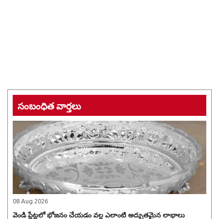
సంబంధిత వార్తలు
08 Aug 2026
వెండి ప్లేట్లలో భోజనం చేయడం వల్ల ఎలాంటి అద్భుతమైన లాభాలు