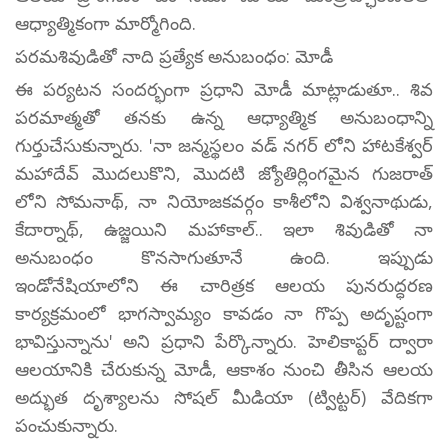
ఆధ్యాత్మికంగా మార్మోగింది.
పరమశివుడితో నాది ప్రత్యేక అనుబంధం: మోడీ
ఈ పర్యటన సందర్భంగా ప్రధాని మోడీ మాట్లాడుతూ.. శివ
పరమాత్మతో తనకు ఉన్న ఆధ్యాత్మిక అనుబంధాన్ని
గుర్తుచేసుకున్నారు. 'నా జన్మస్థలం వడ్ నగర్ లోని హాటకేశ్వర్
మహాదేవ్ మొదలుకొని, మొదటి జ్యోతిర్లింగమైన గుజరాత్
లోని సోమనాథ్, నా నియోజకవర్గం కాశీలోని విశ్వనాథుడు,
కేదార్నాథ్, ఉజ్జయిని మహాకాల్.. ఇలా శివుడితో నా
అనుబంధం కొనసాగుతూనే ఉంది. ఇప్పుడు
ఇండోనేషియాలోని ఈ చారిత్రక ఆలయ పునరుద్ధరణ
కార్యక్రమంలో భాగస్వామ్యం కావడం నా గొప్ప అదృష్టంగా
భావిస్తున్నాను' అని ప్రధాని పేర్కొన్నారు. హెలికాప్టర్ ద్వారా
ఆలయానికి చేరుకున్న మోడీ, ఆకాశం నుంచి తీసిన ఆలయ
అద్భుత దృశ్యాలను సోషల్ మీడియా (ట్విట్టర్) వేదికగా
పంచుకున్నారు.