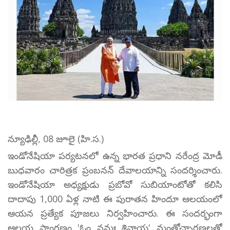
న్యూఢిల్లీ, 08 జూలై (హి.స.)
ఇండోనేషియా పర్యటనలో ఉన్న భారత ప్రధాని నరేంద్ర మోడీ
బుధవారం చారిత్రక ప్రంబనన్ దేవాలయాన్ని సందర్శించారు.
ఇండోనేషియా అధ్యక్షుడు ప్రబోవో సుబియాంటోతో కలిసి
దాదాపు 1,000 ఏళ్ల నాటి ఈ పురాతన హిందూ ఆలయంలో
ఆయన ప్రత్యేక పూజలు నిర్వహించారు. ఈ సందర్భంగా
ఆలయ ప్రాంగణం 'ఓం నమః శివాయ' మంత్రోచ్ఛారణలతో