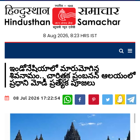
8 Aug 2026, 8:23 HRS IST
ఇండోనేషియాలో మారుమోగిన
శివనామం.. చారిత్రక ప్రంబనన్ ఆలయంలో
ప్రధాని మోడీ ప్రత్యేక పూజలు
WhatsApp
08 Jul 2026 17:22:54