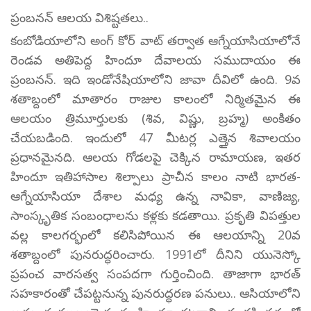
ప్రంబనన్ ఆలయ విశిష్టతలు..
కంబోడియాలోని అంగ్ కోర్ వాట్ తర్వాత ఆగ్నేయాసియాలోనే
రెండవ అతిపెద్ద హిందూ దేవాలయ సముదాయం ఈ
ప్రంబనన్. ఇది ఇండోనేషియాలోని జావా దీవిలో ఉంది. 9వ
శతాబ్దంలో మాతారం రాజుల కాలంలో నిర్మితమైన ఈ
ఆలయం త్రిమూర్తులకు (శివ, విష్ణు, బ్రహ్మ) అంకితం
చేయబడింది. ఇందులో 47 మీటర్ల ఎత్తైన శివాలయం
ప్రధానమైనది. ఆలయ గోడలపై చెక్కిన రామాయణ, ఇతర
హిందూ ఇతిహాసాల శిల్పాలు ప్రాచీన కాలం నాటి భారత-
ఆగ్నేయాసియా దేశాల మధ్య ఉన్న నావికా, వాణిజ్య,
సాంస్కృతిక సంబంధాలను కళ్లకు కడతాయి. ప్రకృతి విపత్తుల
వల్ల కాలగర్భంలో కలిసిపోయిన ఈ ఆలయాన్ని 20వ
శతాబ్దంలో పునరుద్ధరించారు. 1991లో దీనిని యునెస్కో
ప్రపంచ వారసత్వ సంపదగా గుర్తించింది. తాజాగా భారత్
సహకారంతో చేపట్టనున్న పునరుద్ధరణ పనులు.. ఆసియాలోని