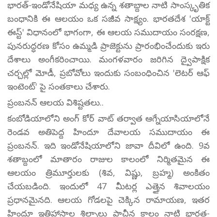
భారత్-ఇండోనేషియా మధ్య ఉన్న శతాబ్దాల నాటి సాంస్కృతిక
బంధానికి ఈ ఆలయం ఒక సజీవ సాక్ష్యం. భారతదేశ 'యాక్ట్
ఈస్ట్' విధానంలో భాగంగా, ఈ ఆలయ సముదాయం సంరక్షణ,
పునరుద్ధరణ కోసం ఉమ్మడి ప్రాజెక్టును ప్రారంభించేందుకు ఇరు
దేశాలు అంగీకరించాయి. మంగళవారం జరిగిన ద్వైపాక్షిక
చర్చల్లో మోడీ, ప్రబోవోలు ఇందుకు సంబంధించిన 'లెటర్ ఆఫ్
ఇంటెంట్' పై సంతకాలు చేశారు.
ప్రంబనన్ ఆలయ విశిష్టతలు..
కంబోడియాలోని అంగ్ కోర్ వాట్ తర్వాత ఆగ్నేయాసియాలోనే
రెండవ అతిపెద్ద హిందూ దేవాలయ సముదాయం ఈ
ప్రంబనన్. ఇది ఇండోనేషియాలోని జావా దీవిలో ఉంది. 9వ
శతాబ్దంలో మాతారం రాజుల కాలంలో నిర్మితమైన ఈ
ఆలయం త్రిమూర్తులకు (శివ, విష్ణు, బ్రహ్మ) అంకితం
చేయబడింది. ఇందులో 47 మీటర్ల ఎత్తైన శివాలయం
ప్రధానమైనది. ఆలయ గోడలపై చెక్కిన రామాయణ, ఇతర
హిందూ ఇతిహాసాల శిల్పాలు ప్రాచీన కాలం నాటి భారత-