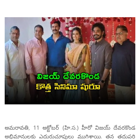
అమరావతి, 11 అక్టోబర్ (హి.స.) హీరో విజయ్ దేవరకొండ
అభిమానులకు ఎదురుచూపులు ముగిశాయి. తన తదుపరి