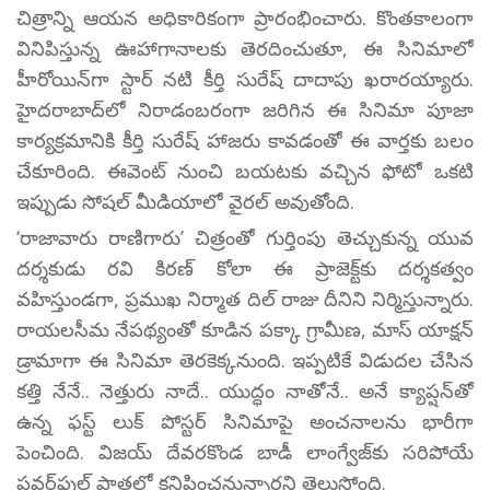
చిత్రాన్ని ఆయన అధికారికంగా ప్రారంభించారు. కొంతకాలంగా
వినిపిస్తున్న ఊహాగానాలకు తెరదించుతూ, ఈ సినిమాలో
హీరోయిన్‌గా స్టార్ నటి కీర్తి సురేష్ దాదాపు ఖరారయ్యారు.
హైదరాబాద్‌లో నిరాడంబరంగా జరిగిన ఈ సినిమా పూజా
కార్యక్రమానికి కీర్తి సురేష్ హాజరు కావడంతో ఈ వార్తకు బలం
చేకూరింది. ఈవెంట్ నుంచి బయటకు వచ్చిన ఫోటో ఒకటి
ఇప్పుడు సోషల్ మీడియాలో వైరల్ అవుతోంది.
‘రాజావారు రాణిగారు’ చిత్రంతో గుర్తింపు తెచ్చుకున్న యువ
దర్శకుడు రవి కిరణ్ కోలా ఈ ప్రాజెక్ట్‌కు దర్శకత్వం
వహిస్తుండగా, ప్రముఖ నిర్మాత దిల్ రాజు దీనిని నిర్మిస్తున్నారు.
రాయలసీమ నేపథ్యంతో కూడిన పక్కా గ్రామీణ, మాస్ యాక్షన్
డ్రామాగా ఈ సినిమా తెరకెక్కనుంది. ఇప్పటికే విడుదల చేసిన
కత్తి నేనే.. నెత్తురు నాదే.. యుద్ధం నాతోనే.. అనే క్యాప్షన్‌తో
ఉన్న ఫస్ట్ లుక్ పోస్టర్ సినిమాపై అంచనాలను భారీగా
పెంచింది. విజయ్ దేవరకొండ బాడీ లాంగ్వేజ్‌కు సరిపోయే
పవర్‌ఫుల్ పాత్రలో కనిపించనున్నారని తెలుస్తోంది.