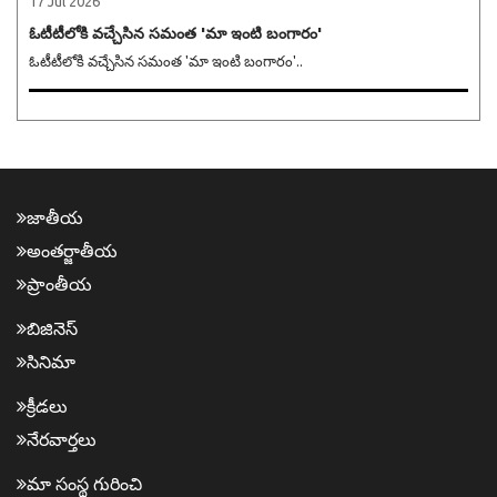
17 Jul 2026
ఓటీటీలోకి వచ్చేసిన సమంత 'మా ఇంటి బంగారం'
ఓటీటీలోకి వచ్చేసిన సమంత 'మా ఇంటి బంగారం'..
జాతీయ
అంత‌ర్జాతీయ
ప్రాంతీయ‌
బిజినెస్
సినిమా
క్రీడ‌లు
నేర‌వార్త‌లు
మా సంస్థ గురించి