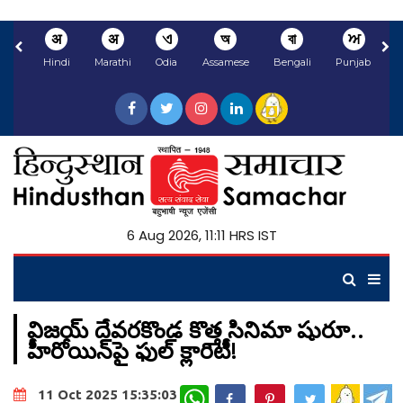
अ
अ
ଏ
অ
বা
ਅ
Hindi
Marathi
Odia
Assamese
Bengali
Punjabi
N
6 Aug 2026, 11:11 HRS IST
విజయ్ దేవరకొండ కొత్త సినిమా షురూ..
హీరోయిన్‌పై ఫుల్ క్లారిటీ!
WhatsApp
11 Oct 2025 15:35:03