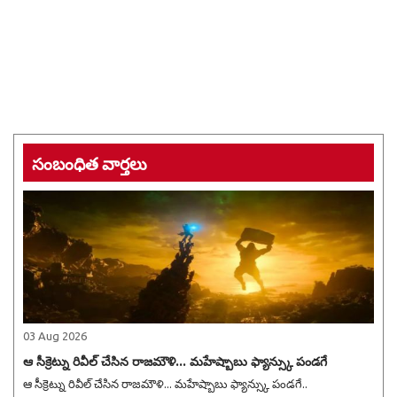
సంబంధిత వార్తలు
03 Aug 2026
ఆ సీక్రెట్ను రివీల్ చేసిన రాజమౌళి... మహేష్బాబు ఫ్యాన్స్కు పండగే
ఆ సీక్రెట్ను రివీల్ చేసిన రాజమౌళి... మహేష్బాబు ఫ్యాన్స్కు పండగే..