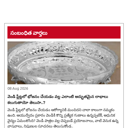
సంబంధిత వార్తలు
08 Aug 2026
వెండి ప్లేట్లలో భోజనం చేయడం వల్ల ఎలాంటి అద్భుతమైన లాభాలు
కలుగుతాయో తెలుసా..?
వెండి ప్లేట్లలో భోజనం చేయడం ఆరోగ్యానికి మంచిదని చాలా కాలంగా నమ్మకం
ఉంది. ఆయుర్వేదం ప్రకారం వెండికి కొన్ని ప్రత్యేక గుణాలు ఉన్నప్పటికీ, ఆధునిక
వైద్యం ఏమంటోంది? వెండి పాత్రల వల్ల చెప్పబడే ప్రయోజనాలు, వాటి వెనుక ఉన్న
వాస్తవాలు, నిపుణుల సూచనలు తెలుసుకోండ..