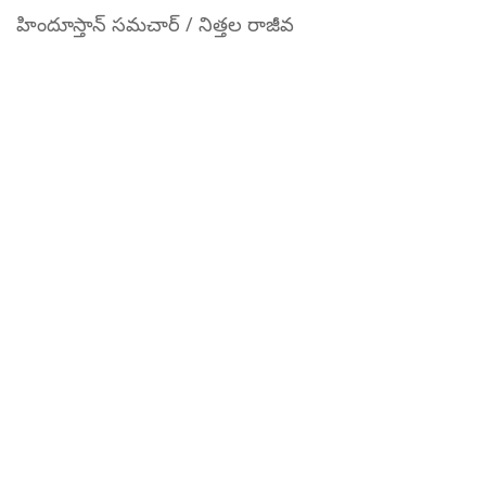
హిందూస్తాన్ సమచార్ / నిత్తల రాజీవ