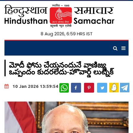
8 Aug 2026, 6:59 HRS IST
మోదీ ఫోను చేయనందునే వాణిజ్య
ఒప్పందం కుదరలేదు-హొవార్డ్‌ లుట్నిక్‌
WhatsApp
10 Jan 2026 13:59:54