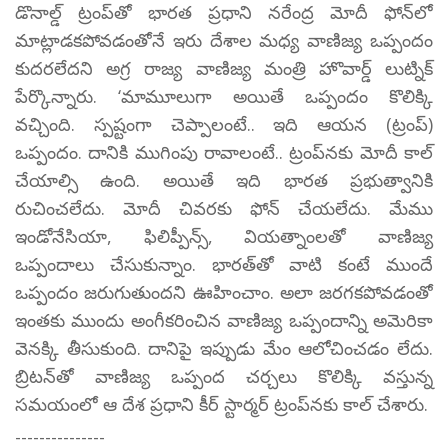
డొనాల్డ్‌ ట్రంప్‌తో భారత ప్రధాని నరేంద్ర మోదీ ఫోన్‌లో
మాట్లాడకపోవడంతోనే ఇరు దేశాల మధ్య వాణిజ్య ఒప్పందం
కుదరలేదని అగ్ర రాజ్య వాణిజ్య మంత్రి హొవార్డ్‌ లుట్నిక్‌
పేర్కొన్నారు. ‘మామూలుగా అయితే ఒప్పందం కొలిక్కి
వచ్చింది. స్పష్టంగా చెప్పాలంటే.. ఇది ఆయన (ట్రంప్‌)
ఒప్పందం. దానికి ముగింపు రావాలంటే.. ట్రంప్‌నకు మోదీ కాల్‌
చేయాల్సి ఉంది. అయితే ఇది భారత ప్రభుత్వానికి
రుచించలేదు. మోదీ చివరకు ఫోన్‌ చేయలేదు. మేము
ఇండోనేసియా, ఫిలిప్పీన్స్, వియత్నాంలతో వాణిజ్య
ఒప్పందాలు చేసుకున్నాం. భారత్‌తో వాటి కంటే ముందే
ఒప్పందం జరుగుతుందని ఊహించాం. అలా జరగకపోవడంతో
ఇంతకు ముందు అంగీకరించిన వాణిజ్య ఒప్పందాన్ని అమెరికా
వెనక్కి తీసుకుంది. దానిపై ఇప్పుడు మేం ఆలోచించడం లేదు.
బ్రిటన్‌తో వాణిజ్య ఒప్పంద చర్చలు కొలిక్కి వస్తున్న
సమయంలో ఆ దేశ ప్రధాని కీర్‌ స్టార్మర్‌ ట్రంప్‌నకు కాల్‌ చేశారు.
---------------