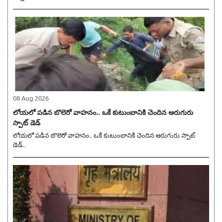
08 Aug 2026
లోయలో పడిన బొలెరో వాహనం.. ఒకే కుటుంబానికి చెందిన ఆరుగురు
స్పాట్ డెడ్
లోయలో పడిన బొలెరో వాహనం.. ఒకే కుటుంబానికి చెందిన ఆరుగురు స్పాట్
డెడ్..