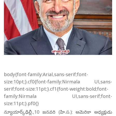
body{font-family:Arial,sans-serif;font-
size:10pt;}.cf0{font-family:Nirmala UI,sans-
serif;font-size:11pt;}.cf1{font-weight:bold;font-
family:Nirmala UI,sans-serif;font-
size:11pt;}.pf0{}
న్యూయార్క్‌ఢిల్లీ.,10 జనవరి (హి.స.): అమెరికా అధ్యక్షుడు