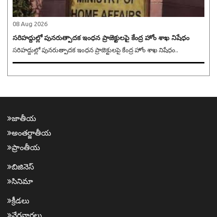
08 Aug 2026
సరిహద్దుల్లో పునరుత్పాదక ఇంధన ప్రాజెక్టులపై కేంద్ర హోం శాఖ నిషేధం
సరిహద్దుల్లో పునరుత్పాదక ఇంధన ప్రాజెక్టులపై కేంద్ర హోం శాఖ నిషేధం..
జాతీయ
అంత‌ర్జాతీయ
ప్రాంతీయ‌
బిజినెస్
సినిమా
క్రీడ‌లు
నేర‌వార్త‌లు