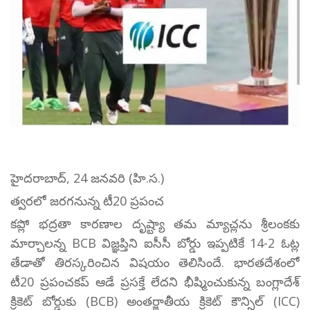
హైదరాబాద్, 24 జనవరి (హి.స.)
త్వరలో జరగనున్న టీ20 ప్రపంచ
కప్లో భద్రతా కారణాల దృష్ట్యా తమ మ్యాచ్లను శ్రీలంకకు
మార్చాలన్న BCB విజ్ఞప్తిని ఐసీసీ బోర్డు ఇప్పటికే 14-2 ఓట్ల
తేడాతో తిరస్కరించిన విషయం తెలిసిందే. భారతదేశంలో
టీ20 ప్రపంచకప్ ఆడే ప్రసక్తే లేదని భీష్మించుకున్న బంగ్లాదేశ్
క్రికెట్ బోర్డుకు (BCB) అంతర్జాతీయ క్రికెట్ కౌన్సిల్ (ICC)