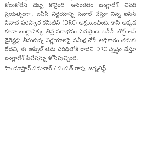
కోలుకోలేని దెబ్బ కొట్టింది. అనంతరం బంగ్లాదేశ్ చివరి
ప్రయత్నంగా.. ఐసీసీ నిర్ణయాన్ని సవాల్ చేస్తూ నిన్న ఐసీసీ
వివాద పరిష్కార కమిటీని (DRC) ఆశ్రయించింది. కానీ అక్కడ
కూడా బంగ్లాదేశ్కు తీవ్ర పరాభవం ఎదురైంది. ఐసీసీ బోర్డ్ ఆఫ్
డైరెక్టర్లు తీసుకున్న నిర్ణయాలపై సమీక్ష చేసే అధికారం తమకు
లేదని, ఈ అప్పీల్ తమ పరిధిలోకి రాదని DRC స్పష్టం చేస్తూ
బంగ్లాదేశ్ పిటిషన్ను తోసిపుచ్చింది.
హిందూస్తాన్ సమచార్ / సంపత్ రావు, జర్నలిస్ట్..