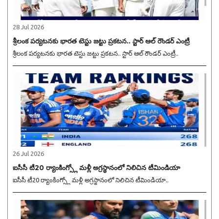
28 Jul 2026
శ్రీలంక పర్యటనకు భారత టెస్టు జట్టు ప్రకటన.. స్టార్ ఆల్ రౌండర్ ఎంట్రీ
శ్రీలంక పర్యటనకు భారత టెస్టు జట్టు ప్రకటన.. స్టార్ ఆల్ రౌండర్ ఎంట్రీ..
26 Jul 2026
ఐసీసీ టీ20 ర్యాంకింగ్స్లో మళ్లీ అగ్రస్థానంలో నిలిచిన టీమిండియా
ఐసీసీ టీ20 ర్యాంకింగ్స్లో మళ్లీ అగ్రస్థానంలో నిలిచిన టీమిండియా..