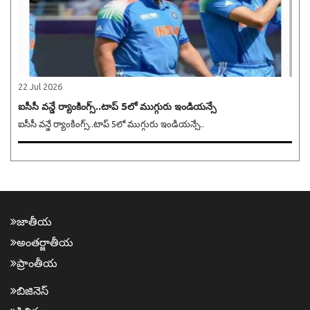
22 Jul 2026
ఐసీసీ వన్డే ర్యాంకింగ్స్..టాప్ 5లో ముగ్గురు ఇండియన్సే
ఐసీసీ వన్డే ర్యాంకింగ్స్..టాప్ 5లో ముగ్గురు ఇండియన్సే..
జాతీయ
అంత‌ర్జాతీయ
ప్రాంతీయ‌
బిజినెస్