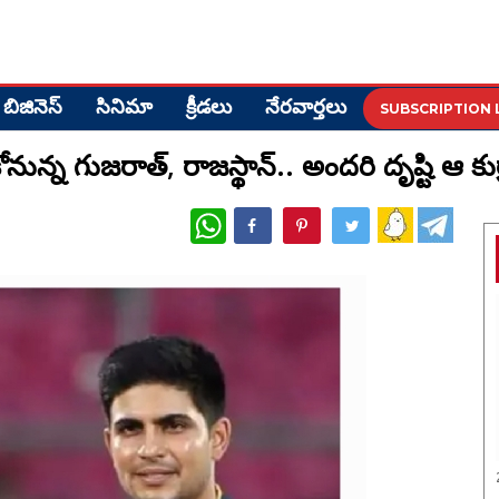
బిజినెస్
సినిమా
క్రీడ‌లు
నేర‌వార్త‌లు
SUBSCRIPTION 
ున్న గుజరాత్, రాజస్థాన్.. అందరి దృష్టి ఆ కుర్
WhatsApp