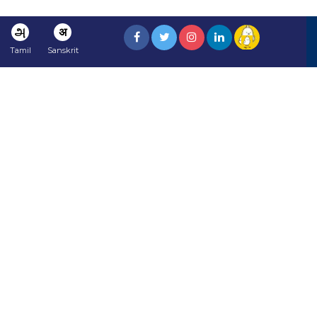
அ
अ
Tamil
Sanskrit