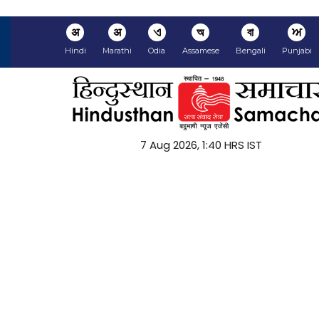
अ
अ
ଏ
অ
বা
ਅ
Hindi
Marathi
Odia
Assamese
Bengali
Punjabi
7 Aug 2026, 1:40 HRS IST