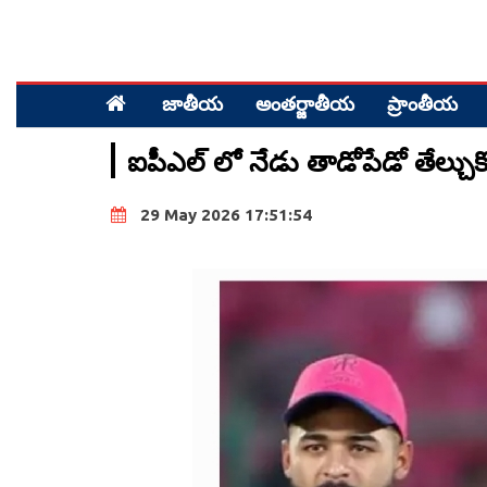
జాతీయ
అంత‌ర్జాతీయ
ప్రాంతీయ‌
ఐపీఎల్ లో నేడు తాడోపేడో తేల్చుకోన
29 May 2026 17:51:54