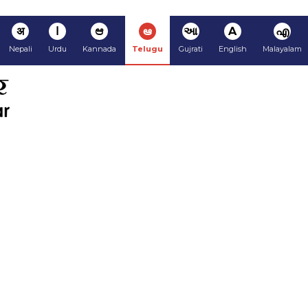
अ
ا
ಆ
ఆ
આ
A
എ
Nepali
Urdu
Kannada
Telugu
Gujrati
English
Malayalam