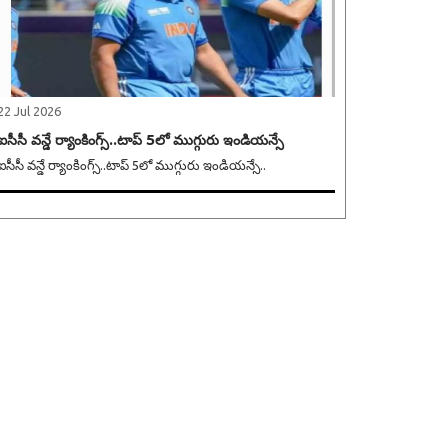
22 Jul 2026
ఐసీసీ వన్డే ర్యాంకింగ్స్..టాప్ 5లో ముగ్గురు ఇండియన్సే
ఐసీసీ వన్డే ర్యాంకింగ్స్..టాప్ 5లో ముగ్గురు ఇండియన్సే..