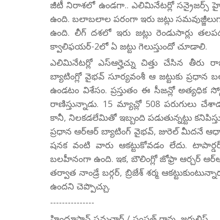
జీటీ నిరాశలో ఉండగా.. ఎలిమినేటర్లో సన్రైజర్
ఉంది. బలాబలాల పరంగా ఇరు జట్లు సమవుజ్జీలుగా 
ఉంది. లీగ్ దశలో ఇరు జట్లు రెండుసార్లు తల
క్వాలిఫయర్-2లో ఏ జట్టు గెలుస్తుందో చూడాలి.
ఎలిమినేటర్లో ఎస్ఆర్హెచ్ను చిత్తు చేసిన తీరు ర
బ్యాటింగ్లో వైభవ్ సూర్యవంశీ ఆ జట్టుకు ప్రధాన బల
ఉండటం విశేసం. ప్రస్తుతం ఈ సీజన్లో అత్యధిక స్
రాణిస్తున్నాడు. 15 మ్యాచ్లో 508 పరుగులు చేశా
కానీ, నిలకడలేమితో ఇబ్బంది పడుతున్నట్టు కనిపిస్త
ప్రధాన ఆర్ఆర్ బ్యాటింగ్ వైభవ్, జురెల్ మీదనే ఆధా
షనక వంటి వారు ఆకట్టుకోవడం లేదు. టాపార్డర్ 
బలహీనంగా ఉంది. ఇక, బౌలింగ్లో జోఫ్రా ఆర్చర్ ఆర్ఆ
తర్వాత నాండ్రే బర్గర్, బ్రిజేశ్ శర్మ ఆకట్టుకుంటున్
ఉందని చెప్పొచ్చు.
---------------
హిందూస్తాన్ సమచార్ / సంపత్ రావు, జర్నలిస్ట్..