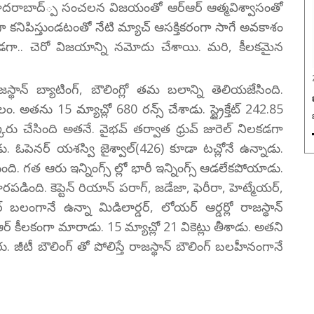
స్ హైదరాబాద్్ప సంచలన విజయంతో ఆర్ఆర్ ఆత్మవిశ్వాసంతో
కనిపిస్తుండటంతో నేటి మ్యాచ్ ఆసక్తికరంగా సాగే అవకాశం
పడగా.. చెరో విజయాన్ని నమోదు చేశాయి. మరి, కీలకమైన
ాజస్థాన్ బ్యాటింగ్, బౌలింగ్లో తమ బలాన్ని తెలియజేసింది.
ం. అతను 15 మ్యాచ్లో 680 రన్స్ చేశాడు. స్ట్రైక్తేట్ 242.85
కోరు చేసింది అతనే. వైభవ్ తర్వాత ధ్రువ్ జురెల్ నిలకడగా
డు. ఓపెనర్ యశస్వి జైశ్వాల్(426) కూడా టచ్లోనే ఉన్నాడు.
ుంది. గత ఆరు ఇన్నింగ్స్ ల్లో భారీ ఇన్నింగ్స్ ఆడలేకపోయాడు.
రపడింది. కెప్టెన్ రియాన్ పరాగ్, జడేజా, ఫెరీరా, హెట్మేయర్,
బలంగానే ఉన్నా మిడిలార్డర్, లోయర్ ఆర్డర్లో రాజస్థాన్
ర్ కీలకంగా మారాడు. 15 మ్యాచ్లో 21 వికెట్లు తీశాడు. అతని
నారు. జీటీ బౌలింగ్ తో పోలిస్తే రాజస్థాన్ బౌలింగ్ బలహీనంగానే