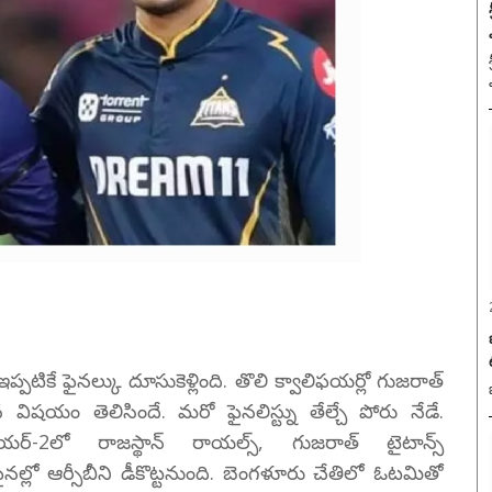
టికే ఫైనల్కు దూసుకెళ్లింది. తొలి క్వాలిఫయర్లో గుజరాత్
న విషయం తెలిసిందే. మరో ఫైనలిస్ట్ను తేల్చే పోరు నేడే.
ిఫయర్-2లో రాజస్థాన్ రాయల్స్, గుజరాత్ టైటాన్స్
ల్లో ఆర్సీబీని డీకొట్టనుంది. బెంగళూరు చేతిలో ఓటమితో