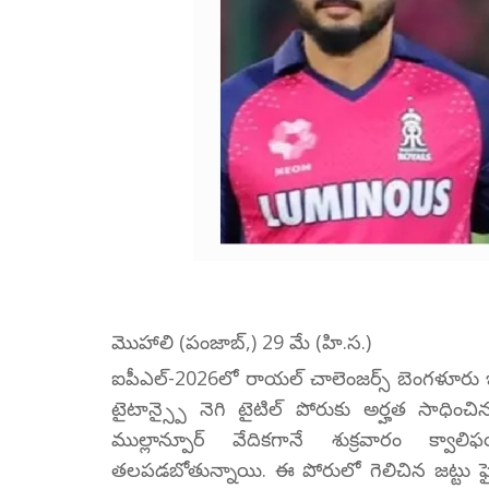
మొహాలి (పంజాబ్,) 29 మే (హి.స.)
ఐపీఎల్-2026లో రాయల్ చాలెంజర్స్ బెంగళూరు ఇప్ప
టైటాన్స్పై నెగి టైటిల్ పోరుకు అర్హత సాధించి
ముల్లాన్పూర్ వేదికగానే శుక్రవారం క్వాల
తలపడబోతున్నాయి. ఈ పోరులో గెలిచిన జట్టు ఫైన