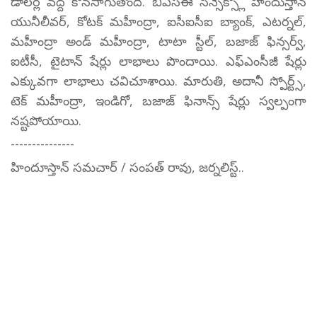
డాలర్ల వద్ద కొనసాగుతోంది. బీఎస్ఈ సెన్సెక్స్లో హిందుస్తాన్
యునీలీవర్, కోటక్ మహీంద్రా, ఐసీఐసీఐ బ్యాంక్, ఎటర్నల్,
మహీంద్రా అండ్ మహీంద్రా, టాటా స్టీల్, బజాజ్ ఫిన్సర్వ్,
ఐటీసీ, టైటాన్ షేర్లు లాభాలు పొందాయి. ఎఫ్ఎంసీజీ షేర్లు
ఎక్కువగా లాభాలు చవిచూశాయి. మారుతి, అదానీ స్పోర్ట్స్,
టెక్ మహీంద్రా, ఇండిగో, బజాజ్ ఫినాన్స్ షేర్లు స్వల్పంగా
నష్టపోయాయి.
---------------
హిందూస్తాన్ సమచార్ / సంపత్ రావు, జర్నలిస్ట్..