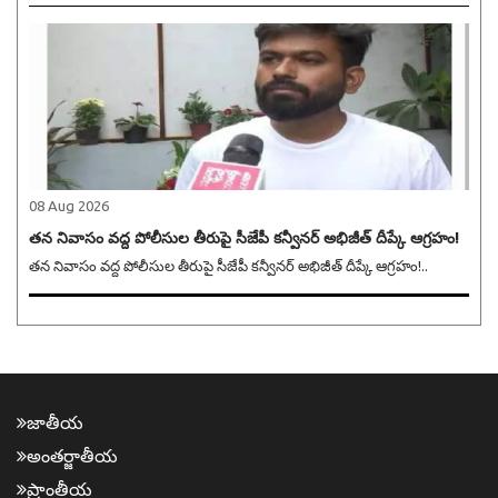
08 Aug 2026
తన నివాసం వద్ద పోలీసుల తీరుపై సీజేపీ కన్వీనర్ అభిజీత్ దీప్కే ఆగ్రహం!
తన నివాసం వద్ద పోలీసుల తీరుపై సీజేపీ కన్వీనర్ అభిజీత్ దీప్కే ఆగ్రహం!..
జాతీయ
అంత‌ర్జాతీయ
ప్రాంతీయ‌