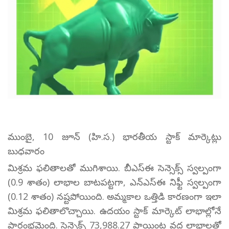
ముంబై, 10 జూన్ (హి.స.) భారతీయ స్టాక్ మార్కెట్లు
బుధవారం
మిశ్రమ ఫలితాలతో ముగిశాయి. బీఎస్ఈ సెన్సెక్స్ స్వల్పంగా
(0.9 శాతం) లాభాల బాటపట్టగా, ఎన్ఎస్ఈ నిఫ్టీ స్వల్పంగా
(0.12 శాతం) నష్టపోయింది. అమ్మకాల ఒత్తిడి కారణంగా ఇలా
మిశ్రమ ఫలితాలొచ్చాయి. ఉదయం స్టాక్ మార్కెట్ లాభాల్లోనే
ప్రారంభమైంది. సెన్సెక్స్ 73,988.27 పాయింట్ల వద్ద లాభాలతో