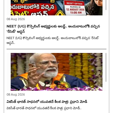
08 Aug 2026
NEET (UG) కౌన్సెలింగ్ అభ్యర్థులకు అలర్ట్.. అందుబాటులోకి వచ్చిన
'రీసెట్' ఆప్షన్
NEET (UG) కౌన్సెలింగ్ అభ్యర్థులకు అలర్ట్.. అందుబాటులోకి వచ్చిన 'రీసెట్'
ఆప్షన్..
08 Aug 2026
వికసిత్ భారత్ సాధనలో యువతదే కీలక పాత్ర: ప్రధాని మోడీ
వికసిత్ భారత్ సాధనలో యువతదే కీలక పాత్ర: ప్రధాని మోడీ..