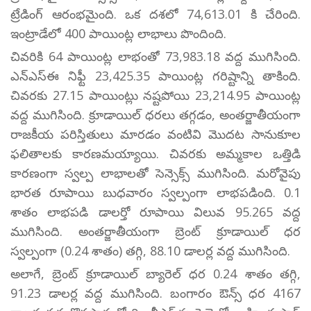
ట్రేడింగ్ ఆరంభమైంది. ఒక దశలో 74,613.01 కి చేరింది.
ఇంట్రాడేలో 400 పాయింట్ల లాభాలు పొందింది.
చివరికి 64 పాయింట్ల లాభంతో 73,983.18 వద్ద ముగిసింది.
ఎన్ఎస్ఈ నిఫ్టీ 23,425.35 పాయింట్ల గరిష్టాన్ని తాకింది.
చివరకు 27.15 పాయింట్లు నష్టపోయి 23,214.95 పాయింట్ల
వద్ద ముగిసింది. క్రూడాయిల్ ధరలు తగ్గడం, అంతర్జాతీయంగా
రాజకీయ పరిస్తితులు మారడం వంటివి మొదట సానుకూల
ఫలితాలకు కారణమయ్యాయి. చివరకు అమ్మకాల ఒత్తిడి
కారణంగా స్వల్ప లాభాలతో సెన్సెక్స్ ముగిసింది. మరోవైపు
భారత రూపాయి బుధవారం స్వల్పంగా లాభపడింది. 0.1
శాతం లాభపడి డాలర్తో రూపాయి విలువ 95.265 వద్ద
ముగిసింది. అంతర్జాతీయంగా బ్రెంట్ క్రూడాయిల్ ధర
స్వల్పంగా (0.24 శాతం) తగ్గి, 88.10 డాలర్ల వద్ద ముగిసింది.
అలాగే, బ్రెంట్ క్రూడాయిల్ బ్యారెల్ ధర 0.24 శాతం తగ్గి,
91.23 డాలర్ల వద్ద ముగిసింది. బంగారం ఔన్స్ ధర 4167