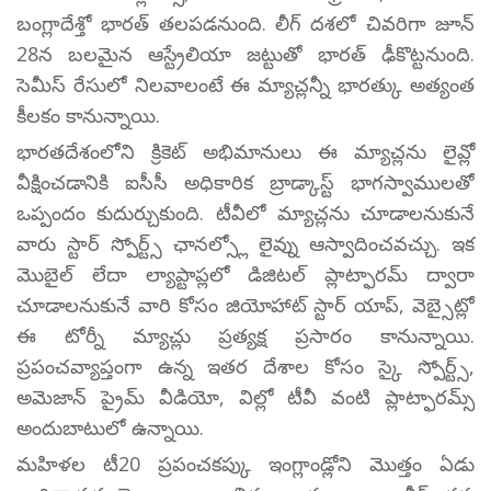
బంగ్లాదేశ్తో భారత్ తలపడనుంది. లీగ్ దశలో చివరిగా జూన్
28న బలమైన ఆస్ట్రేలియా జట్టుతో భారత్ ఢీకొట్టనుంది.
సెమీస్ రేసులో నిలవాలంటే ఈ మ్యాచ్లన్నీ భారత్కు అత్యంత
కీలకం కానున్నాయి.
భారతదేశంలోని క్రికెట్ అభిమానులు ఈ మ్యాచ్లను లైవ్లో
వీక్షించడానికి ఐసీసీ అధికారిక బ్రాడ్కాస్ట్ భాగస్వాములతో
ఒప్పందం కుదుర్చుకుంది. టీవీలో మ్యాచ్లను చూడాలనుకునే
వారు స్టార్ స్పోర్ట్స్ ఛానల్స్లో లైవ్ను ఆస్వాదించవచ్చు. ఇక
మొబైల్ లేదా ల్యాప్టాప్లలో డిజిటల్ ప్లాట్ఫారమ్ ద్వారా
చూడాలనుకునే వారి కోసం జియోహాట్ స్టార్ యాప్, వెబ్సైట్లో
ఈ టోర్నీ మ్యాచ్లు ప్రత్యక్ష ప్రసారం కానున్నాయి.
ప్రపంచవ్యాప్తంగా ఉన్న ఇతర దేశాల కోసం స్కై స్పోర్ట్స్,
అమెజాన్ ప్రైమ్ వీడియో, విల్లో టీవీ వంటి ప్లాట్ఫారమ్స్
అందుబాటులో ఉన్నాయి.
మహిళల టీ20 ప్రపంచకప్కు ఇంగ్లాండ్లోని మొత్తం ఏడు