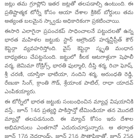
జట్లు తమ గ్రూప్లోని ఇతర జట్లతో తలపడాల్సి ఉంటుంది. ఈ
ప్రతిష్టాత్మక టోర్నీ కోసం ఆయా దేశాల క్రికెట్ బోర్డులు తమ
అత్యంత బలమైన స్క్వాడు అధికారికంగా ప్రకటించాయి.
ఈసారి ఎలాగైనా ప్రపంచకప్ సాధించాలనే పట్టుదలతో ఉన్న
భారత మహిళల జట్టుకు స్టార్ ఆల్రౌండర్ హర్మన్డీప్రీత్ కౌర్
కెప్టెన్గా వ్యవహరిస్తోంది. వైస్ కెప్టెన్గా స్మృతి మంధాన
బాధ్యతలు చేపట్టనుంది. జట్టులో కీలక ఆటగాళ్లుగా షెఫాలీ
వర్మ, జెమిమా రోడ్రిగ్స్, భారతి ఫుల్మాలి, దీప్తి శర్మ, రిచా ఘోష్,
శ్రీ చరణి, యాస్తికా భాటియా, నందిని శర్మ, అరుంధతి రెడ్డి,
రేణుకా సింగ్, క్రాంతి గౌడ్, శ్రేయాంక పాటిల్, రాధా యాదవ్
ఎంపికయ్యారు.
ఈ టోర్నీలో భారత జట్టుకు సంబంధించిన మ్యాచ్ల విషయానికి
వస్తే.. జూన్ 14న ప్రత్యర్థి పాకిస్తాన్తో టీమిండియా తన మొదటి
మ్యాచ్లో తలపడనుంది. ఈ మ్యాచ్ కోసం ఇరు దేశాల
అభిమానులు ఎంతగానో ఎదురుచూస్తున్నారు. ఆ తర్వాత
జూన్ 17న నెదర్లాండ్స్, జూన్ 21న సౌతాఫ్రికాతో, జూన్ 25న