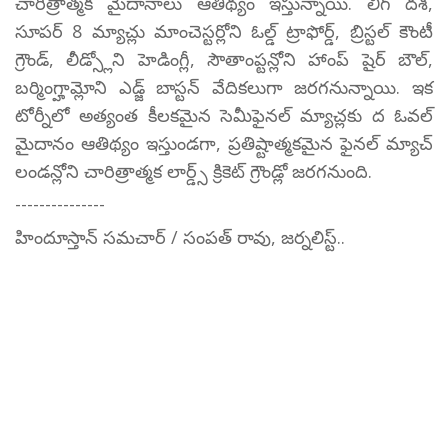
చారిత్రాత్మక మైదానాలు ఆతిథ్యం ఇస్తున్నాయి. లీగ్ దశ,
సూపర్ 8 మ్యాచ్లు మాంచెస్టర్లోని ఓల్డ్ ట్రాఫోర్డ్, బ్రిస్టల్ కౌంటీ
గ్రౌండ్, లీడ్స్లోని హెడింగ్లీ, సౌతాంప్టన్లోని హాంప్ షైర్ బౌల్,
బర్మింగ్హామ్లోని ఎడ్జ్ బాస్టన్ వేదికలుగా జరగనున్నాయి. ఇక
టోర్నీలో అత్యంత కీలకమైన సెమీఫైనల్ మ్యాచ్లకు ద ఓవల్
మైదానం ఆతిథ్యం ఇస్తుండగా, ప్రతిష్టాత్మకమైన ఫైనల్ మ్యాచ్
లండన్లోని చారిత్రాత్మక లార్డ్స్ క్రికెట్ గ్రౌండ్లో జరగనుంది.
---------------
హిందూస్తాన్ సమచార్ / సంపత్ రావు, జర్నలిస్ట్..