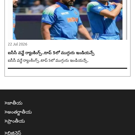
22 Jul 2026
ఐసీసీ వన్డే ర్యాంకింగ్స్..టాప్ 5లో ముగ్గురు ఇండియన్సే
ఐసీసీ వన్డే ర్యాంకింగ్స్..టాప్ 5లో ముగ్గురు ఇండియన్సే..
జాతీయ
అంత‌ర్జాతీయ
ప్రాంతీయ‌
బిజినెస్