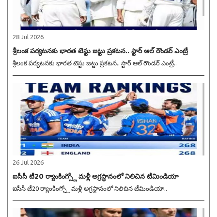
28 Jul 2026
శ్రీలంక పర్యటనకు భారత టెస్టు జట్టు ప్రకటన.. స్టార్ ఆల్ రౌండర్ ఎంట్రీ
శ్రీలంక పర్యటనకు భారత టెస్టు జట్టు ప్రకటన.. స్టార్ ఆల్ రౌండర్ ఎంట్రీ..
26 Jul 2026
ఐసీసీ టీ20 ర్యాంకింగ్స్లో మళ్లీ అగ్రస్థానంలో నిలిచిన టీమిండియా
ఐసీసీ టీ20 ర్యాంకింగ్స్లో మళ్లీ అగ్రస్థానంలో నిలిచిన టీమిండియా..