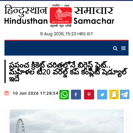
9 Aug 2026, 15:23 HRS IST
ప్రపంచ క్రికెట్ చరిత్రలోనే బిగ్గెస్ట్ ఫైట్..
మహిళల టీ20 వరల్డ్ కప్ కంప్లీట్ షెడ్యూల్
ఇదే
WhatsApp
10 Jun 2026 17:28:54