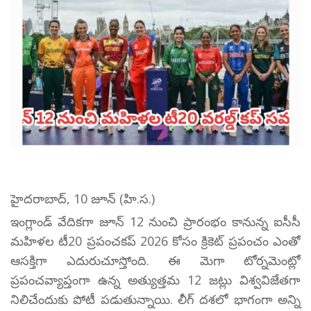
హైదరాబాద్, 10 జూన్ (హి.స.)
ఇంగ్లాండ్ వేదికగా జూన్ 12 నుంచి ప్రారంభం కానున్న ఐసీసీ
మహిళల టీ20 ప్రపంచకప్ 2026 కోసం క్రికెట్ ప్రపంచం ఎంతో
ఆసక్తిగా ఎదురుచూస్తోంది. ఈ మెగా టోర్నమెంట్లో
ప్రపంచవ్యాప్తంగా ఉన్న అత్యుత్తమ 12 జట్లు విశ్వవిజేతగా
నిలిచేందుకు పోటీ పడుతున్నాయి. లీగ్ దశలో భాగంగా అన్ని