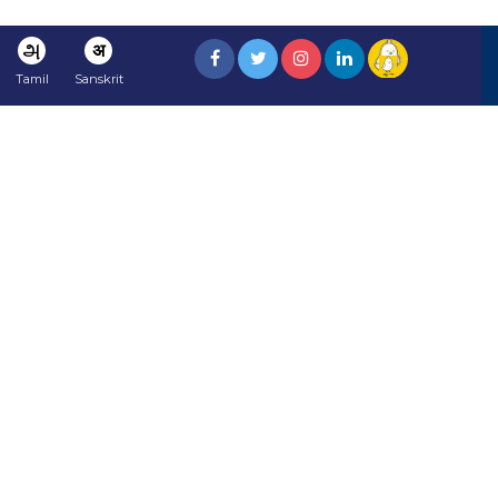
அ
अ
Tamil
Sanskrit