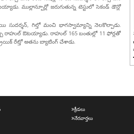
ాడు. ముల్లాన్పూర్లో జరుగుతున్న టెస్టులో సెకండ్ డౌన్లో
 సుదర్శన్, గిల్తో మంచి భాగస్వామ్యాన్ని నెలకొల్పాడు.
ఇచ్చి రాహుల్ ఔటయ్యాడు. రాహుల్ 165 బంతుల్లో 11 ఫోర్లతో
్రయిక్ రేట్తో అతను బ్యాటింగ్ చేశాడు.
్
క్రీడ‌లు
నేర‌వార్త‌లు