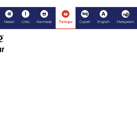
अ
ا
ಆ
ఆ
આ
A
എ
Nepali
Urdu
Kannada
Telugu
Gujrati
English
Malayalam