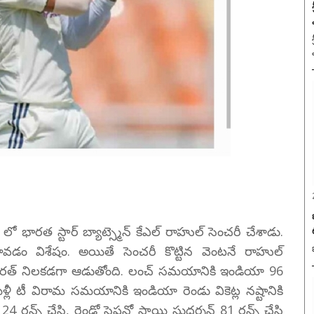
్స్ లో భారత స్టార్ బ్యాట్స్మెన్ కేఎల్ రాహుల్ సెంచరీ చేశాడు.
కావడం విశేషం. అయితే సెంచరీ కొట్టిన వెంటనే రాహుల్
 భారత్ నిలకడగా ఆడుతోంది. లంచ్ సమయానికి ఇండియా 96
్లీ టీ విరామ సమయానికి ఇండియా రెండు వికెట్ల నష్టానికి
24 రన్స్ చేసి, రెండో సెషన్లో సాయి సుదర్శన్ 81 రన్స్ చేసి