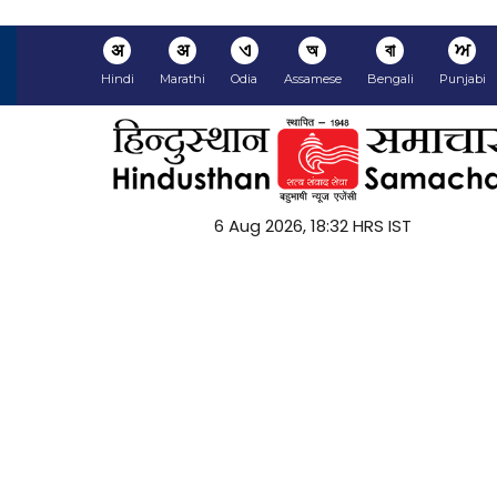
अ
अ
ଏ
অ
বা
ਅ
Hindi
Marathi
Odia
Assamese
Bengali
Punjabi
6 Aug 2026, 18:32 HRS IST