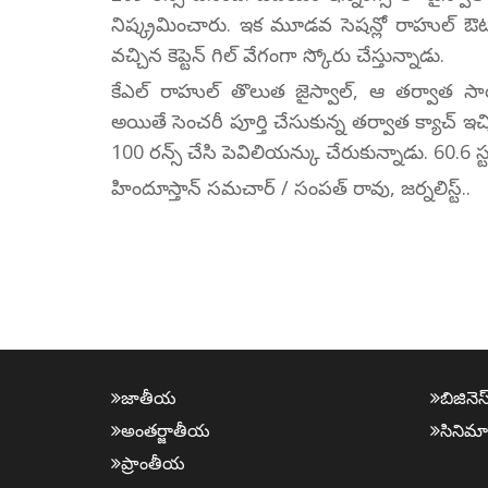
నిష్క్రమించారు. ఇక మూడవ సెషన్లో రాహుల్ ఔటయ్య
వచ్చిన కెప్టెన్ గిల్ వేగంగా స్కోరు చేస్తున్నాడు.
కేఎల్ రాహుల్ తొలుత జైస్వాల్, ఆ తర్వాత సాయి
అయితే సెంచరీ పూర్తి చేసుకున్న తర్వాత క్యాచ్ 
100 రన్స్ చేసి పెవిలియన్కు చేరుకున్నాడు. 60.6 స్ట
హిందూస్తాన్ సమచార్ / సంపత్ రావు, జర్నలిస్ట్..
జాతీయ
బిజినెస
అంత‌ర్జాతీయ
సినిమా
ప్రాంతీయ‌