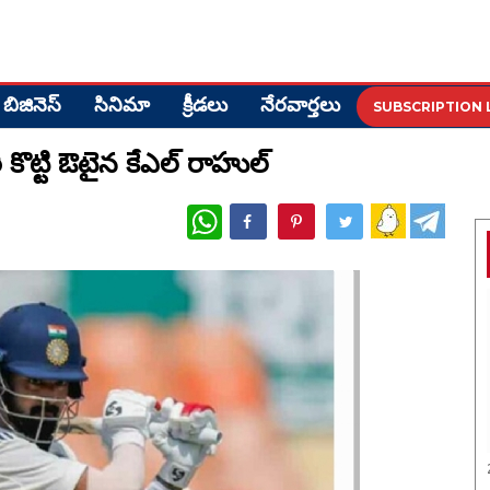
బిజినెస్
సినిమా
క్రీడ‌లు
నేర‌వార్త‌లు
SUBSCRIPTION 
రీ కొట్టి ఔటైన కేఎల్ రాహుల్
WhatsApp