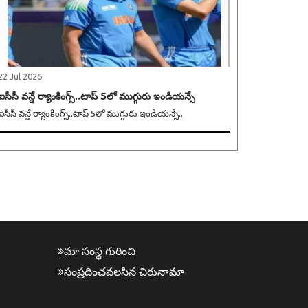
22 Jul 2026
ఐసీసీ వన్డే ర్యాంకింగ్స్..టాప్ 5లో ముగ్గురు ఇండియన్సే
ఐసీసీ వన్డే ర్యాంకింగ్స్..టాప్ 5లో ముగ్గురు ఇండియన్సే..
మా సంస్థ గురించి
సంప్ర‌దించవ‌ల‌సిన‌ చిరునామా