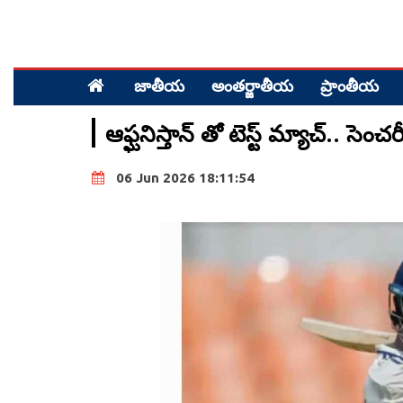
జాతీయ
అంత‌ర్జాతీయ
ప్రాంతీయ‌
ఆఫ్ఘనిస్తాన్ తో టెస్ట్ మ్యాచ్.. సెంచ
06 Jun 2026 18:11:54