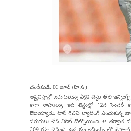
చండీఘడ్, 06 జూన్ (హి.స.)
ఆఫ్ఘనిస్తాన్తో జరుగుతున్న ఏకైక టెస్టు తొలి ఇన్నింగ
కాగా రాహుల్కు ఇది టెస్టుల్లో 12వ సెంచరీ 
ఔటయ్యాడు. టాస్ గెలిచి బ్యాటింగ్ ఎంచుకున్న
పరుగులు చేసి వికెట్ కోల్పోయింది. ఆ తర్వాత మళ
209 రన్స్ చేసింది. ఉదయం ఇన్నింగ్స్ లో జైస్వాల్ 