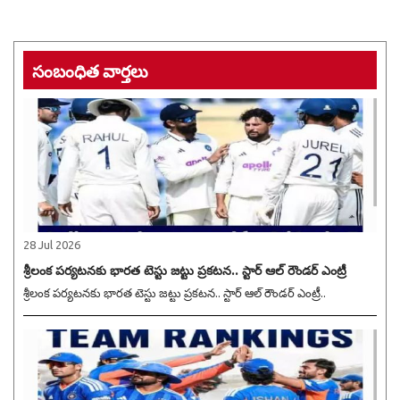
సంబంధిత వార్తలు
28 Jul 2026
శ్రీలంక పర్యటనకు భారత టెస్టు జట్టు ప్రకటన.. స్టార్ ఆల్ రౌండర్ ఎంట్రీ
శ్రీలంక పర్యటనకు భారత టెస్టు జట్టు ప్రకటన.. స్టార్ ఆల్ రౌండర్ ఎంట్రీ..