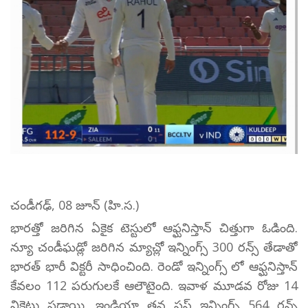
చండీగఢ్, 08 జూన్ (హి.స.)
భారత్తో జరిగిన ఏకైక టెస్టులో ఆఫ్ఘనిస్తాన్ చిత్తుగా ఓడింది.
న్యూ చండీఘడ్లో జరిగిన మ్యాచ్లో ఇన్నింగ్స్ 300 రన్స్ తేడాతో
భారత్ భారీ విక్టరీ సాధించింది. రెండో ఇన్నింగ్స్ లో ఆఫ్ఘనిస్తాన్
కేవలం 112 పరుగులకే ఆలౌటైంది. ఇవాళ మూడవ రోజు 14
వికెట్లు పడ్డాయి. ఇండియా తన ఫస్ట్ ఇన్నింగ్స్ 564 రన్స్