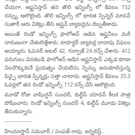
చేయగా, ఆఫ్ఘనిస్తాన్ తన తొలి ఇన్నింగ్స్ లో కేవలం 152
రన్స్కు ఆలౌటైంది. తొలి ఇన్నింగ్స్ లో భారత స్పిన్నర్ మానవ్
సుతార్ ఆరు వికెట్లు తీసి ఆఫ్ఘన్ బ్యాటర్లను దెబ్బతీశాడు.
అయితే రెండో ఇన్నింగ్స్ ఫాలోఆన్ ఆడిన ఆఫ్ఘనీలు మరీ
దారుణంగా చేతులెత్తేశారు. టాపార్డర్ బ్యాటర్ల దాదాపు విఫలం
అయ్యారు. ఓపెనర్ అటల్ 42, గుర్బాజ్ 24 రన్స్ చేశారు. 412
పరుగులు వెనకబడి ఫాలోఆన్ ఆడిన ఆఫ్ఘనిస్తాన్ ఎక్కడ కూడా
నిలదొక్కుకునే ప్రయత్నం చేయలేదు. స్పిన్కు అనుకూలిస్తున్న
పిచ్పై భారత స్పిన్నర్లు సత్తా చాటారు. ఆఫ్ఘనిస్తాన్ కేవలం 35.3
ఓవర్లలో తన రెండో ఇన్నింగ్స్ 112 రన్స్ చేసి ఆలౌటైంది.
మూడో రోజు వాషింగ్టన్ సుందర్, కుల్దీప్ యాదవ్ కీలక పాత్ర
పోషించారు. రెండో ఇన్నింగ్స్ సుందర్ 4, కుల్దీప్ మూడు వికెట్లు
తీసుకున్నారు.
---------------
హిందూస్తాన్ సమచార్ / సంపత్ రావు, జర్నలిస్ట్..