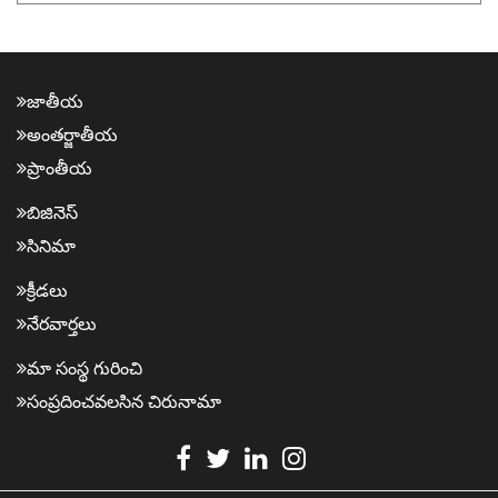
జాతీయ
అంత‌ర్జాతీయ
ప్రాంతీయ‌
బిజినెస్
సినిమా
క్రీడ‌లు
నేర‌వార్త‌లు
మా సంస్థ గురించి
సంప్ర‌దించవ‌ల‌సిన‌ చిరునామా