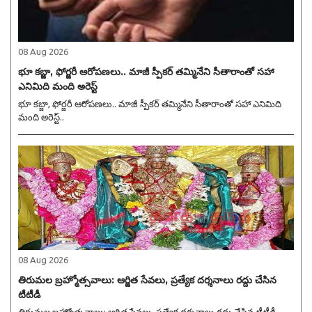
08 Aug 2026
భూ కబ్జా, ఫోర్జరీ ఆరోపణలు.. మాజీ స్పీకర్ తమ్మినేని సీతారాంతో సహా
ఎనిమిది మంది అరెస్ట్
భూ కబ్జా, ఫోర్జరీ ఆరోపణలు.. మాజీ స్పీకర్ తమ్మినేని సీతారాంతో సహా ఎనిమిది
మంది అరెస్ట్..
08 Aug 2026
తిరుమల బ్రహ్మోత్సవాలు: ఆర్జిత సేవలు, ప్రత్యేక దర్శనాలు రద్దు చేసిన
టీటీడీ
తిరుమల బ్రహ్మోత్సవాలు: ఆర్జిత సేవలు, ప్రత్యేక దర్శనాలు రద్దు చేసిన టీటీడీ..