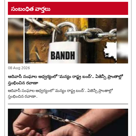
సంబంధిత వార్తలు
08 Aug 2026
ఆదివాసీ సంఘాల ఆధ్వర్యంలో 'మన్యం రాష్ట్ర బంద్'.. ఏజెన్సీ ప్రాంతాల్లో
స్తంభించిన రవాణా
ఆదివాసీ సంఘాల ఆధ్వర్యంలో 'మన్యం రాష్ట్ర బంద్'.. ఏజెన్సీ ప్రాంతాల్లో
స్తంభించిన రవాణా..