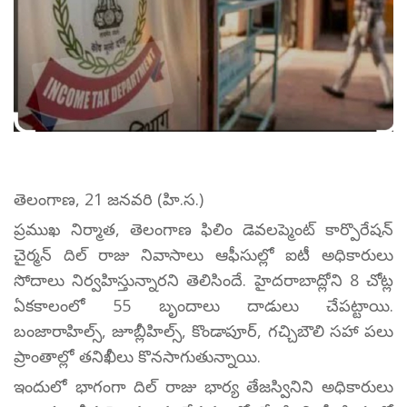
తెలంగాణ, 21 జనవరి (హి.స.)
ప్రముఖ నిర్మాత, తెలంగాణ ఫిలిం డెవలప్మెంట్ కార్పొరేషన్
చైర్మన్ దిల్ రాజు నివాసాలు ఆఫీసుల్లో ఐటీ అధికారులు
సోదాలు నిర్వహిస్తున్నారని తెలిసిందే. హైదరాబాద్లోని 8 చోట్ల
ఏకకాలంలో 55 బృందాలు దాడులు చేపట్టాయి.
బంజారాహిల్స్, జూబ్లీహిల్స్, కొండాపూర్, గచ్చిబౌలి సహా పలు
ప్రాంతాల్లో తనిఖీలు కొనసాగుతున్నాయి.
ఇందులో భాగంగా దిల్ రాజు భార్య తేజస్వినిని అధికారులు