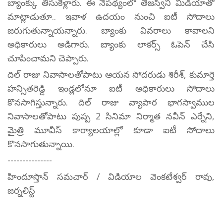
బ్యాంక్కు తీసుకెళ్లారు. ఈ నేపథ్యంలో తేజస్విని మీడియాతో
మాట్లాడుతూ.. ఇవాళ ఉదయం నుంచి ఐటీ సోదాలు
జరుగుతున్నాయన్నారు. బ్యాంకు వివరాలు కావాలని
అధికారులు అడిగారు. బ్యాంకు లాకర్స్ ఓపెన్ చేసి
చూపించామని చెప్పారు.
దిల్ రాజు నివాసాలతోపాటు ఆయన సోదరుడు శిరీశ్, కుమార్తె
హన్సితరెడ్డి ఇండ్లలోనూ ఐటీ అధికారులు సోదాలు
కొనసాగిస్తున్నారు. దిల్ రాజు వ్యాపార భాగస్వాముల
నివాసాలతోపాటు పుష్ప 2 సినిమా నిర్మాత నవీన్ ఎర్నేని,
మైత్రి మూవీస్ కార్యాలయాల్లో కూడా ఐటీ సోదాలు
కొనసాగుతున్నాయి.
---------------
హిందూస్తాన్ సమచార్ / విడియాల వెంకటేశ్వర్ రావు,
జర్నలిస్ట్