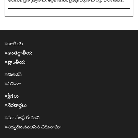
జాతీయ
అంత‌ర్జాతీయ
ప్రాంతీయ‌
బిజినెస్
సినిమా
క్రీడ‌లు
నేర‌వార్త‌లు
మా సంస్థ గురించి
సంప్ర‌దించవ‌ల‌సిన‌ చిరునామా