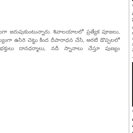
ా ఘనంగా జరుపుకుంటున్నారు. శివాలయాలలో ప్రత్యేక పూజలు,
ంగా ఉసిరి చెట్టు కింద దీపారాధన చేసి, అరటి డొప్పలలో
భక్తులు దానధర్మాలు, నదీ స్నానాలు చేస్తూ పుణ్యం