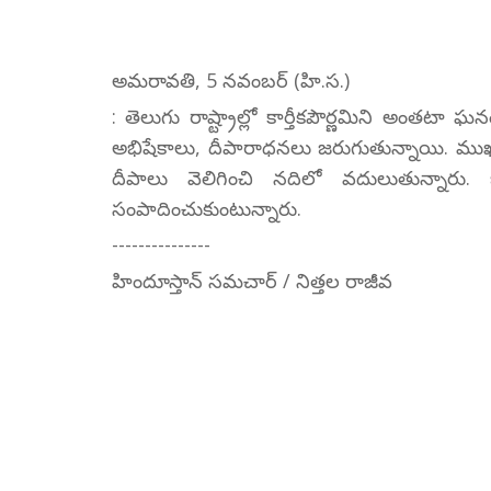
అమరావతి, 5 నవంబర్ (హి.స.)
: తెలుగు రాష్ట్రాల్లో కార్తీకపౌర్ణమిని అంతట
అభిషేకాలు, దీపారాధనలు జరుగుతున్నాయి. ముఖ్య
దీపాలు వెలిగించి నదిలో వదులుతున్నారు. 
సంపాదించుకుంటున్నారు.
---------------
హిందూస్తాన్ సమచార్ / నిత్తల రాజీవ