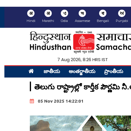
अ
अ
ଏ
অ
বা
ਅ
Hindi
Marathi
Odia
Assamese
Bengali
Punjabi
7 Aug 2026, 8:26 HRS IST
జాతీయ
అంత‌ర్జాతీయ
ప్రాంతీయ‌
తెలుగు రాష్ట్రాల్లో కార్తీక పౌర్
05 Nov 2025 14:22:01