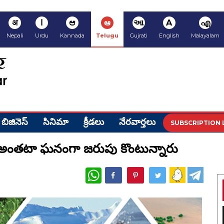
अ
ا
ಆ
ఆ
આ
A
എ
Nepali
Urdu
Kannada
Telugu
Gujrati
English
Malayalam
బిజినెస్
సినిమా
క్రీడ‌లు
నేర‌వార్త‌లు
SUBSCRIPTION 
ణమి నీ.అంతటా ఘనంగా జరుపు కొంటున్నారు
WhatsApp