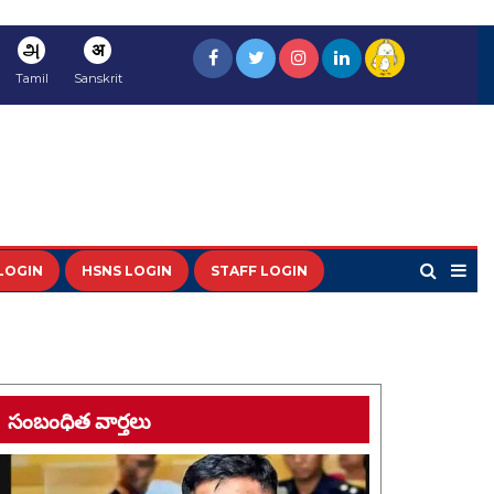
அ
अ
Tamil
Sanskrit
LOGIN
HSNS LOGIN
STAFF LOGIN
సంబంధిత వార్తలు