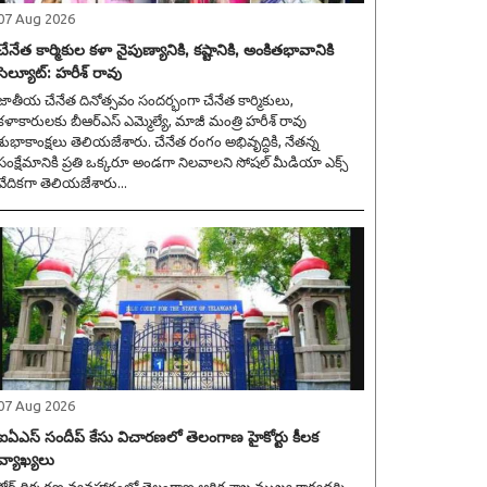
07 Aug 2026
చేనేత కార్మికుల కళా నైపుణ్యానికి, కష్టానికి, అంకితభావానికి
సెల్యూట్: హరీశ్ రావు
జాతీయ చేనేత దినోత్సవం సందర్భంగా చేనేత కార్మికులు,
కళాకారులకు బీఆర్ఎస్ ఎమ్మెల్యే, మాజీ మంత్రి హరీశ్ రావు
శుభాకాంక్షలు తెలియజేశారు. చేనేత రంగం అభివృద్ధికి, నేతన్న
సంక్షేమానికి ప్రతి ఒక్కరూ అండగా నిలవాలని సోషల్ మీడియా ఎక్స్
వేదికగా తెలియజేశారు...
07 Aug 2026
ఐఏఎస్ సందీప్ కేసు విచారణలో తెలంగాణ హైకోర్టు కీలక
వ్యాఖ్యలు
కోర్ట్ ధిక్కరణ వ్యవహారంలో తెలంగాణ ఆర్థిక శాఖ ముఖ్య కార్యదర్శి