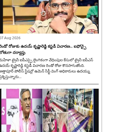
07 Aug 2026
రెండో రోజుకు ఉదయ్ కృష్ణారెడ్డి కస్టడీ విచారణ.. ఐఫోన్పై
లోతుగా దర్యాప్తు
మహిళా ట్రైనీ ఐపీఎస్పై లైంగికంగా వేధింపుల కేసులో ట్రైనీ ఐపీఎస్
ఉదయ్ కృష్ణారెడ్డి కస్టడీ విచారణ రెండో రోజు కొనసాగుతోంది.
అత్తాపూర్ పోలీస్ స్టేషన్లో ఉమెన్ సేఫ్టీ వింగ్ అధికారులు ఉదయ్ను
ప్రశ్నిస్తున్నారు...