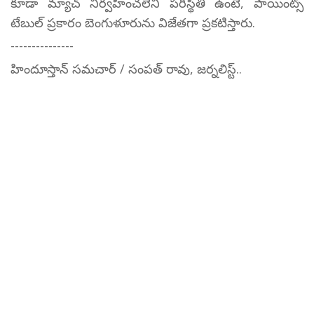
కూడా మ్యాచ్ నిర్వహించలేని పరిస్థితి ఉంటే, పాయింట్స్
టేబుల్ ప్రకారం బెంగుళూరును విజేతగా ప్రకటిస్తారు.
---------------
హిందూస్తాన్ సమచార్ / సంపత్ రావు, జర్నలిస్ట్..