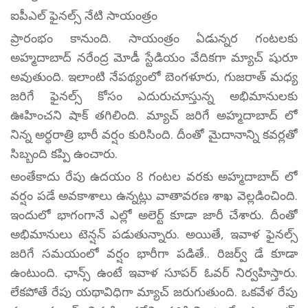
ఐపీఎల్ ఫైనల్స్ నేటి సాయంత్రం
ప్రారంభం కానుంది. సాయంత్రం ఏడున్నర గంటలకు
అహ్మదాబాద్ నరేంద్ర మోడీ స్టేడియం వేదికగా మ్యాచ్ షురూ
అవుతుంది. ఇలాంటి నేపథ్యంలో బెంగళూరు, గుజరాత్ మధ్య
జరిగే ఫైనల్స్ కోసం ఎదురుచూస్తున్న అభిమానులకు
ఊహించని షాక్ తగిలింది. మ్యాచ్ జరిగే అహ్మదాబాద్ లో
నిన్న అర్ధరాత్రి భారీ వర్షం కురిసింది. దీంతో మైదానాన్ని కవర్లతో
సిబ్బంది కప్పి ఉంచారు.
అంతేకాదు రేపు ఉదయం 8 గంటల వరకు అహ్మదాబాద్ లో
వర్షం పడే అవకాశాలు ఉన్నట్లు వాతావరణ శాఖ వెల్లడించింది.
ఇందులో భాగంగానే ఎల్లో అలెర్ట్ కూడా జారీ చేశారు. దీంతో
అభిమానులు టెన్షన్ పడుతున్నారు. అయితే, ఇవాళ ఫైనల్స్
జరిగే సమయంలో వర్షం భారీగా పడితే.. రిజర్వ్ డే కూడా
ఉంటుంది. ఛాన్స్ ఉంటే ఇవాళ సూపర్ ఓవర్ నిర్వహిస్తారు.
లేకపోతే రేపు యథావిధిగా మ్యాచ్ జరుగుతుంది. ఒకవేళ రేపు