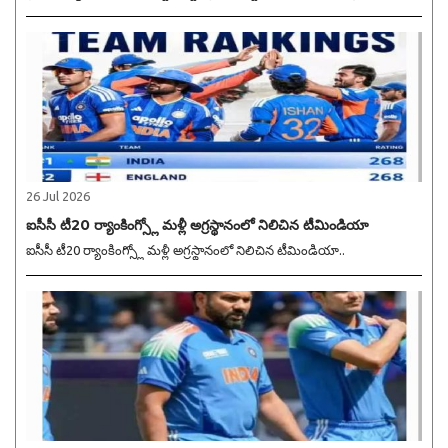
26 Jul 2026
ఐసీసీ టీ20 ర్యాంకింగ్స్లో మళ్లీ అగ్రస్థానంలో నిలిచిన టీమిండియా
ఐసీసీ టీ20 ర్యాంకింగ్స్లో మళ్లీ అగ్రస్థానంలో నిలిచిన టీమిండియా..