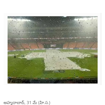
అహ్మదాబాద్, 31 మే (హి.స.)