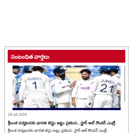
సంబంధిత వార్తలు
28 Jul 2026
శ్రీలంక పర్యటనకు భారత టెస్టు జట్టు ప్రకటన.. స్టార్ ఆల్ రౌండర్ ఎంట్రీ
శ్రీలంక పర్యటనకు భారత టెస్టు జట్టు ప్రకటన.. స్టార్ ఆల్ రౌండర్ ఎంట్రీ..