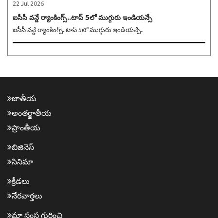
22 Jul 2026
ఐసీసీ వన్డే ర్యాంకింగ్స్..టాప్ 5లో ముగ్గురు ఇండియన్సే
ఐసీసీ వన్డే ర్యాంకింగ్స్..టాప్ 5లో ముగ్గురు ఇండియన్సే..
జాతీయ
అంత‌ర్జాతీయ
ప్రాంతీయ‌
బిజినెస్
సినిమా
క్రీడ‌లు
నేర‌వార్త‌లు
మా సంస్థ గురించి