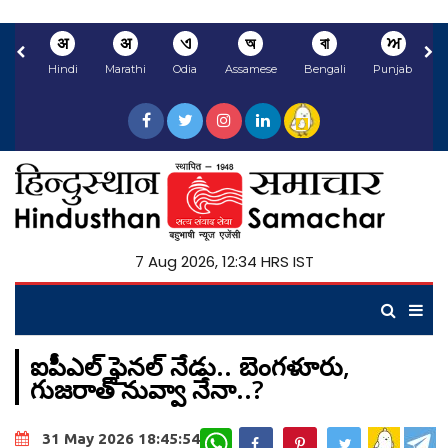
अ
अ
ଏ
অ
বা
ਅ
Hindi
Marathi
Odia
Assamese
Bengali
Punjabi
N
7 Aug 2026, 12:34 HRS IST
ఐపీఎల్ ఫైనల్ నేడు.. బెంగళూరు,
గుజరాత్ నువ్వా నేనా..?
WhatsApp
31 May 2026 18:45:54