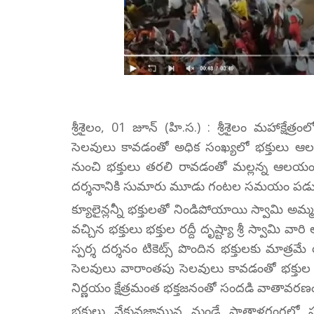
శ్రీశైలం, 01 జూన్ (హి.స.) : శ్రీశైలం మహాక్ష
సెలవులు కావడంతో అధిక సంఖ్యలో భక్తులు ఆలయాన్న
నుంచి భక్తులు తరలి రావడంతో మల్లన్న ఆలయం భక
దర్శనానికి సుమారు మూడు గంటల సమయం పడు
క్యూలైన్లన్నీ భక్తులతో నిండిపోయాయి స్వామి అమ్మ
వచ్చిన భక్తులు భక్తుల రద్దీ దృష్ట్యా శ్రీ స్వామి
స్పర్శ దర్శనం టికెట్స్ పొందిన భక్తులకు మాత్రమ
సెలవులు వారాంతపు సెలవులు కావడంతో భక్తుల రద
నిర్ణయం క్షేత్రమంత భక్తజనంతో సందడి వాతావరణం 
భక్తులు వేకువజామున నుండే పాతాళగంగలో పుణ్య