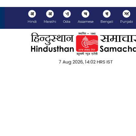
अ
अ
ଏ
অ
বা
ਅ
Hindi
Marathi
Odia
Assamese
Bengali
Punjabi
7 Aug 2026, 14:02 HRS IST