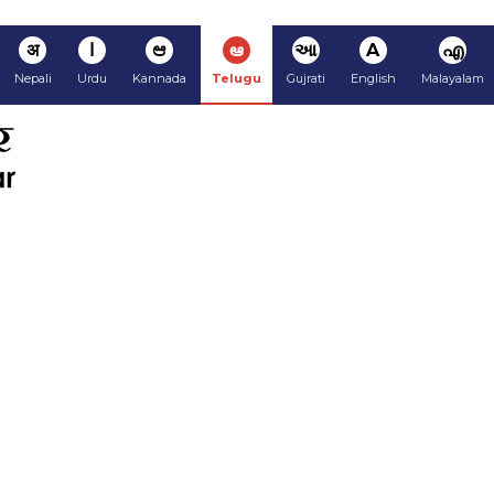
अ
ا
ಆ
ఆ
આ
A
എ
Nepali
Urdu
Kannada
Telugu
Gujrati
English
Malayalam