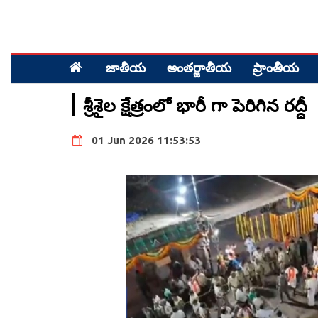
జాతీయ
అంత‌ర్జాతీయ
ప్రాంతీయ‌
శ్రీశైల క్షేత్రంలో భారీ గా పెరిగిన రద్దీ
01 Jun 2026 11:53:53