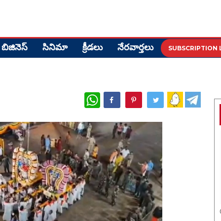
బిజినెస్
సినిమా
క్రీడ‌లు
నేర‌వార్త‌లు
SUBSCRIPTION 
WhatsApp