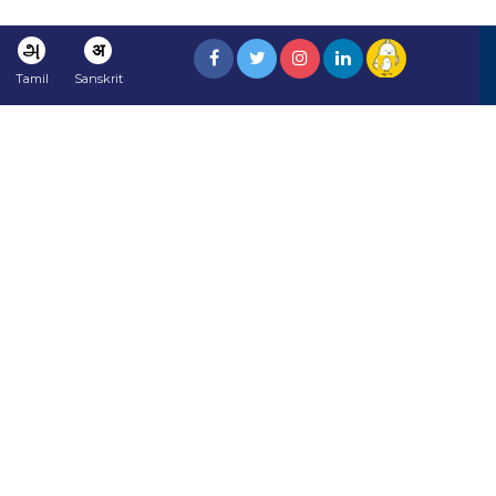
அ
अ
Tamil
Sanskrit