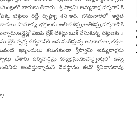
ుమెంట్లలో బారులు తీరారు . శ్రీ స్వామి అమ్మవార్ల దర్శనానికి
్తులు రద్దీ దృష్ట్యా శని,ఆది, సోమవారలో ఆర్జిత
రులు,సామాన్య భక్తులకు ఉచిత,శీఘ్ర,అతిశీఘ్ర,దర్శనానికి
ారు,ఆన్లైన్లో విఐపి బ్రేక్ టికెట్లు బుక్ చేసుకున్న భక్తులకు 2
రేక్ స్పర్శ దర్శనానికి అనుమతిస్తున్న అధికారులు,భక్తుల
టువంటి ఇబ్బందులు కలుగకుండా శ్రీస్వామి అమ్మవార్లను
లు చేశారు దర్శనార్థమై క్యూలైన్లు,కంపార్ట్మెంట్లలో ఉన్న
మంచినీరు అందిస్తున్నామని దేవస్థానం ఈవో శ్రీనివాసరావు
PV