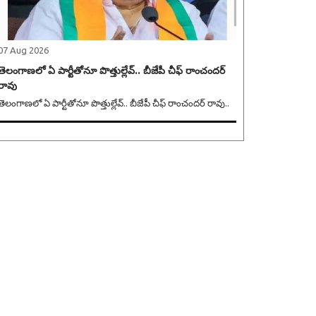
07 Aug 2026
తెలంగాణలో ఏ పార్టీతోనూ పొత్తుల్లేవ్.. బీజేపీ చీఫ్ రాంచందర్
రావు
తెలంగాణలో ఏ పార్టీతోనూ పొత్తుల్లేవ్.. బీజేపీ చీఫ్ రాంచందర్ రావు..