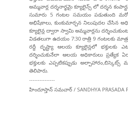
అమ్మవార్ల దర్శనార్థమై క్యూలైన్స్ లో దర్శన కంపార్ట
సుమారు 5 గంటల సమయం పడుతుంది మరోపక్క భక
అభిషేకాలు, కుంకుమార్చన నిలుపుదల చేసిన అధికా
క్యూలైన్ల ద్వారా స్వామి అమ్మవార్లను దర్శించుకుంటున్న
విడతలుగా ఉదయం 7:30 రాత్రి 9 గంటలకు మాత్రమ బ్
రద్దీ దృష్ట్యా ఆలయ క్యూలైన్లలో భక్తులకు ఎ
దర్శించుకునేలా ఆలయ అధికారులు ప్రత్యేక ఏర్పాట్
భక్తులకు ఎప్పటికప్పుడు అల్పాహారం,బిస్కెట్స్ 
తెలిపారు.
---------------
హిందూస్తాన్ సమచార్ / SANDHYA PRASADA 